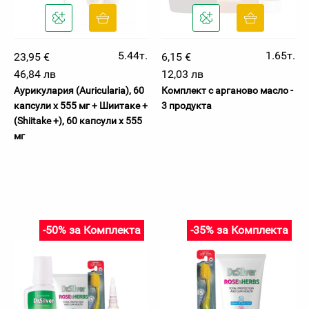
5.44т.
1.65т.
23,95 €
6,15 €
46,84 лв
12,03 лв
Аурикулария (Auricularia), 60
Комплект с арганово масло -
капсули х 555 мг + Шиитаке +
3 продукта
(Shiitake +), 60 капсули х 555
мг
-50% за Комплекта
-35% за Комплекта