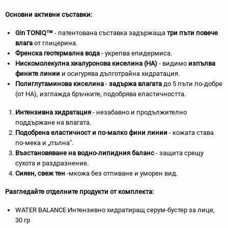
Основни активни съставки:
Gin TONIQ™
- патентована съставка задържаща
три пъти повече
влага
от глицерина.
Френска геотермална вода
- укрепва епидермиса.
Нискомолекулна хиалуронова киселина (HA)
- видимо
изпълва
фините линии
и осигурява дълготрайна хидратация.
Полиглутаминова киселина
-
задържа влагата
до 5 пъти по-добре
(от HA), изглажда бръчките, подобрява еластичността.
Интензивна хидратация
- незабавно и продължително
поддържане на влагата.
Подобрена еластичност и
по-малко фини линии
- кожата става
по-мека и „пълна".
Възстановяване на водно-липидния баланс
- защита срещу
сухота и раздразнение.
Сияен, свеж тен
-мкожа без отпиване и уморен вид.
Разгледайте отделните продукти от комплекта:
WATER BALANCE Интензивно хидратиращ серум-бустер за лице,
30 гр