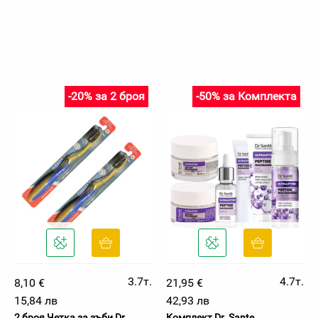
-20% за 2 броя
-50% за Комплекта
3.7т.
4.7т.
8,10 €
21,95 €
15,84 лв
42,93 лв
2 броя Четка за зъби Dr.
Комплект Dr. Sante