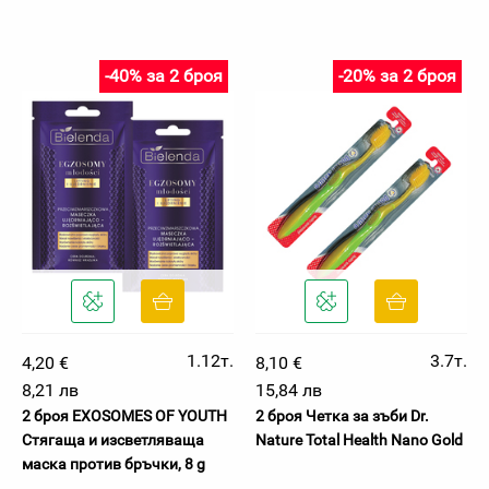
-40% за 2 броя
-20% за 2 броя
1.12т.
3.7т.
4,20 €
8,10 €
8,21 лв
15,84 лв
2 броя EXOSOMES OF YOUTH
2 броя Четка за зъби Dr.
Стягаща и изсветляваща
Nature Total Health Nano Gold
маска против бръчки, 8 g