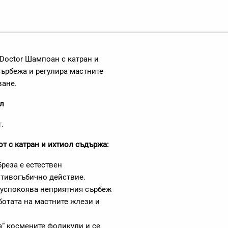
 Doctor Шампоан с катран и
ърбежа и регулира мастните
ване.
мл
.
т с катран и ихтиол съдържа:
бреза е естествен
отивогъбично действие.
, успокоява неприятния сърбеж
ботата на мастните жлези и
а“ космените фоликули и се