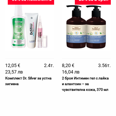
12,05 €
2.4т.
8,20 €
3.56т.
23,57 лв
16,04 лв
Комплект Dr. Silver за устна
2 броя Интимен гел с лайка
хигиена
и алантоин – за
чувствителна кожа, 370 мл