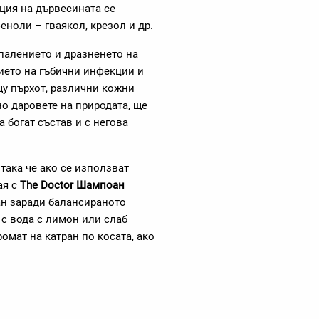
ция на дървесината се
еноли – гваякол, крезол и др.
палението и дразненето на
тието на гъбични инфекции и
щу пърхот, различни кожни
о даровете на природата, ще
а богат състав и с негова
така че ако се използват
ая с
The Doctor Шампоан
н заради балансираното
с вода с лимон или слаб
ромат на катран по косата, ако