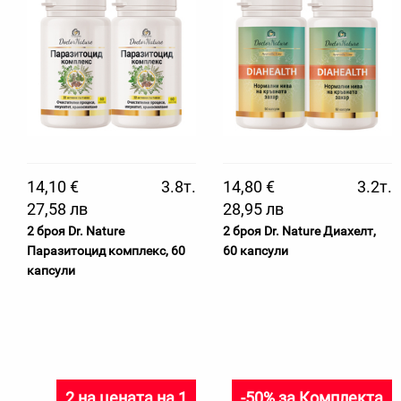
14,10 €
3.8т.
14,80 €
3.2т.
27,58 лв
28,95 лв
2 броя Dr. Nature
2 броя Dr. Nature Диахелт,
Паразитоцид комплекс, 60
60 капсули
капсули
2 на цената на 1
-50% за Комплекта