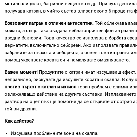
метилсалицилат, багрилни вещества и др. При суха дестила
получава катран, в чийто състав влизат около 6 процента ф
Брезовият катран е отличен антисептик.
Той облекчава въз
кожата, а също така създава неблагоприятен фон за разви
вредни бактерии. Това качество се използва в борбата сре
дерматити, включително себореен. Ако използвате правилн
забравите за пърхота и себореята, а освен това катранът им
помощ укрепвате косата си и намалявате омазняването.
Важен момент!
Продуктите с катран имат изсушаващ ефект, 
неправилно, рискувате да изсушите косата и скалпа. В случ
против пърхот с катран и ихтиол
този проблем е елиминира
овлажняващо действие на другите съставки. Изплакването 
разтвор на оцет пък ще помогне да се отървете от острия а
той ви дразни.
Как действа?
Изсушава проблемните зони на скалпа.