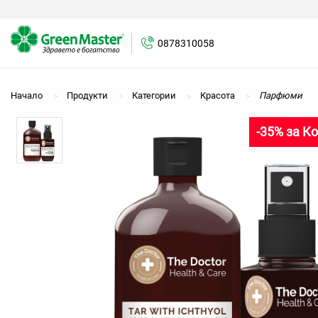
0878310058
Начало
Продукти
Категории
Красота
Парфюми
-35% за К