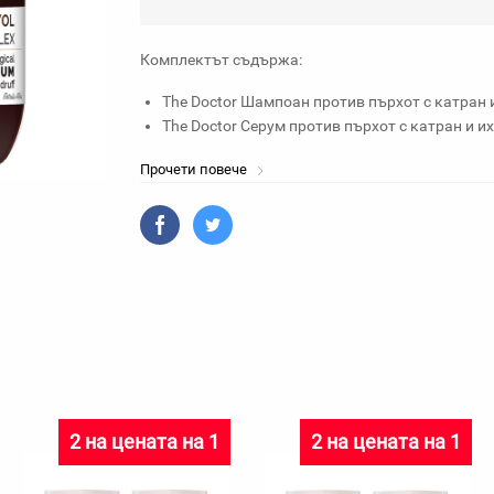
Комплектът съдържа:
The Doctor Шампоан против пърхот с катран и
The Doctor Серум против пърхот с катран и их
Прочети повече
2 на цената на 1
2 на цената на 1