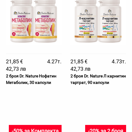
21,85 €
4.27т.
21,85 €
4.73т.
42,73 лв
42,73 лв
2 броя Dr. Nature Нофатин
2 броя Dr. Nature Л карнитин
Метаболик, 30 капсули
тартрат, 90 капсули
-50% за Комплекта
-20% за 2 броя