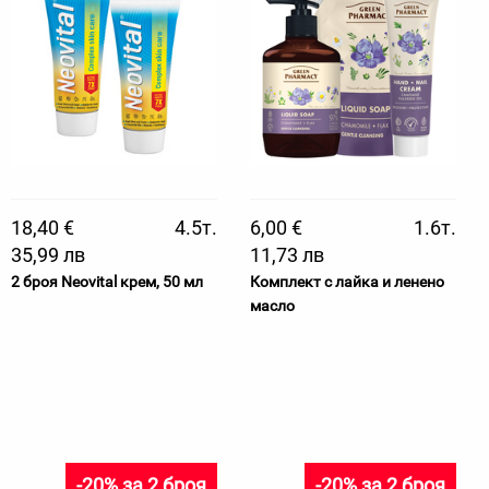
18,40 €
4.5т.
6,00 €
1.6т.
35,99 лв
11,73 лв
2 броя Neovital крем, 50 мл
Комплект с лайка и ленено
масло
-20% за 2 броя
-20% за 2 броя