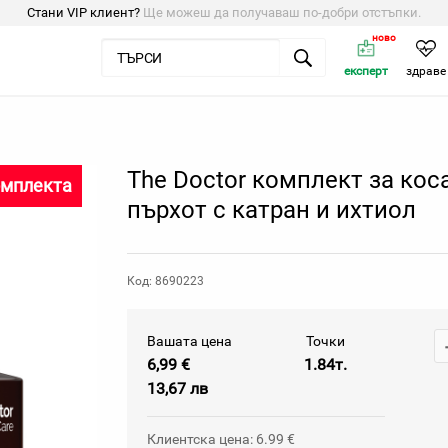
Стани VIP клиент?
Ще можеш да получаваш по-добри отстъпки.
ново
експерт
здраве
The Doctor комплект за кос
омплекта
пърхот с катран и ихтиол
Код: 8690223
Вашата цена
Точки
6,99 €
1.84т.
13,67 лв
Клиентска цена: 6.99 €