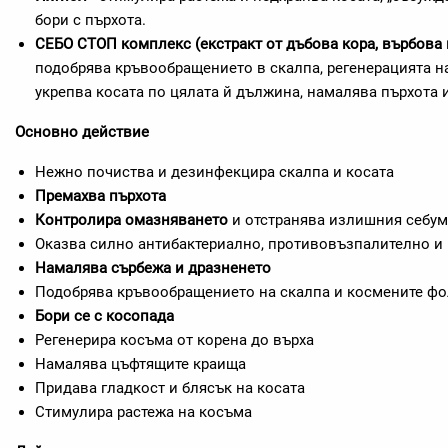
бори с пърхота.
СЕБО СТОП комплекс (екстракт от дъбова кора, върбова 
подобрява кръвообращението в скалпа, регенерацията н
укрепва косата по цялата й дължина, намалява пърхота 
Основно действие
Нежно почиства и дезинфекцира скалпа и косата
Премахва пърхота
Контролира омазняването
и отстранява излишния себум
Оказва силно антибактериално, противовъзпалително и
Намалява сърбежа и дразненето
Подобрява кръвообращението на скалпа и космените ф
Бори се с косопада
Регенерира косъма от корена до върха
Намалява цъфтящите краища
Придава гладкост и блясък на косата
Стимулира растежа на косъма