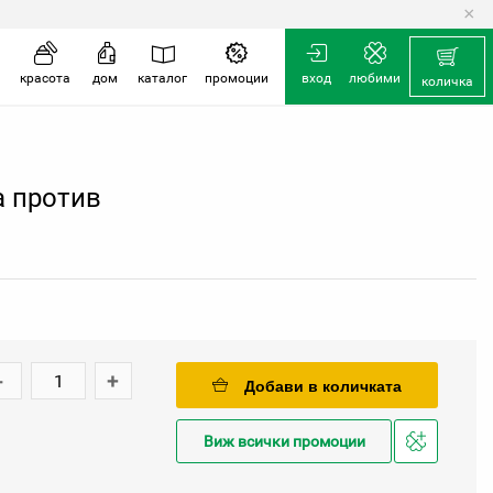
×
красота
дом
каталог
промоции
вход
любими
количка
а против
-
+
Добави в количката
Виж всички промоции
Добави
в