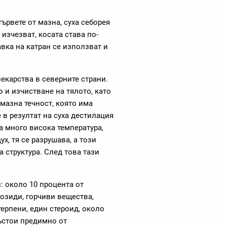
тървете от мазна, суха себорея
изчезват, косата става по-
авка на катран се използват и
екарства в северните страни.
 и изчистване на тялото, като
мазна течност, която има
 в резултат на суха дестилация
а много висока температура,
х, тя се разрушава, а този
 структура. След това тази
 около 10 процента от
козиди, горчиви вещества,
ерпени, един стероид, около
състои предимно от