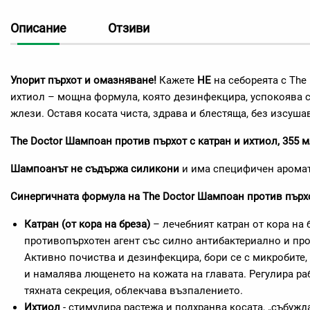
Описание
Отзиви
Упорит пърхот и омазняване!
Кажете
НЕ
на себореята с The
ихтиол – мощна формула, която дезинфекцира, успокоява с
жлези. Оставя косата чиста, здрава и блестяща, без изсуша
The Doctor Шампоан против пърхот с катран и ихтиол, 355 
Шампоанът не съдържа силикони
и има специфичен аромат
Синергичната формула на The Doctor Шампоан против пърхо
Катран (от кора на бреза)
– лечебният катран от кора на 
противопърхотен агент със силно антибактериално и пр
Активно почиства и дезинфекцира, бори се с микробите
и намалява лющенето на кожата на главата. Регулира ра
тяхната секреция, облекчава възпалението.
Ихтиол
- стимулира растежа и подхранва косата, „събужд