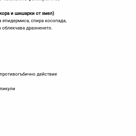
кора и шишарки от хмел)
а епидермиса, спира косопада,
и облекчава дразненето.
 противогъбично действие
оликули