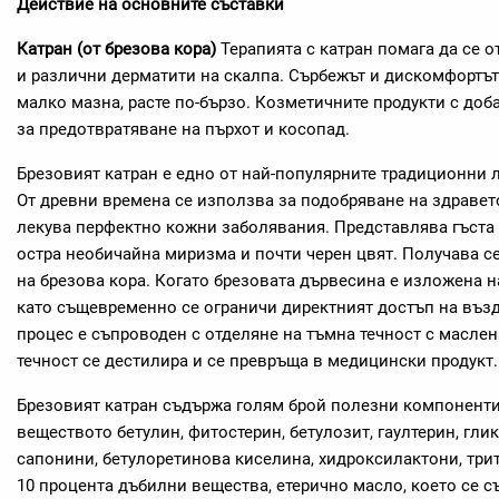
Действие на основните съставки
Катран (от брезова кора)
Терапията с катран помага да се о
и различни дерматити на скалпа. Сърбежът и дискомфортът 
малко мазна, расте по-бързо. Козметичните продукти с доб
за предотвратяване на пърхот и косопад.
Брезовият катран е едно от най-популярните традиционни л
От древни времена се използва за подобряване на здравето
лекува перфектно кожни заболявания. Представлява гъста 
остра необичайна миризма и почти черен цвят. Получава се
на брезова кора. Когато брезовата дървесина е изложена н
като същевременно се ограничи директният достъп на възду
процес е съпроводен с отделяне на тъмна течност с маслена
течност се дестилира и се превръща в медицински продукт.
Брезовият катран съдържа голям брой полезни компоненти:
веществото бетулин, фитостерин, бетулозит, гаултерин, гли
сапонини, бетулоретинова киселина, хидроксилактони, трит
10 процента дъбилни вещества, етерично масло, което се 