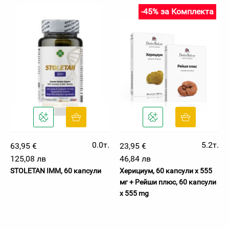
-45% за Комплекта
0.0т.
5.2т.
63,95 €
23,95 €
125,08 лв
46,84 лв
STOLETAN IMM, 60 капсули
Херициум, 60 капсули х 555
мг + Рейши плюс, 60 капсули
x 555 mg