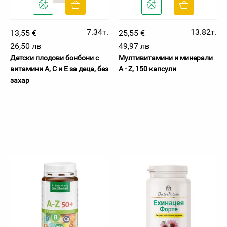
7.34т.
13.82т.
13,55 €
25,55 €
26,50 лв
49,97 лв
Детски плодови бонбони с
Мултивитамини и минерали
витамини А, C и E за деца, без
A - Z, 150 капсули
захар