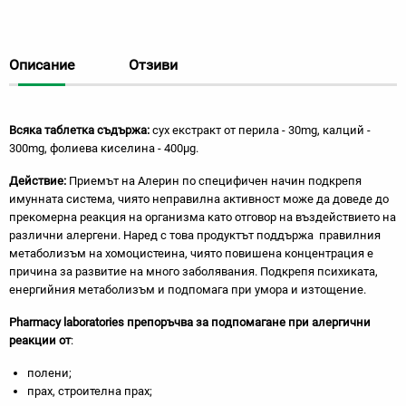
Описание
Отзиви
Всяка таблетка съдържа:
сух екстракт от перила - 30mg, калций -
300mg, фолиева киселина - 400µg.
Действие:
Приемът на Алерин по специфичен начин подкрепя
имунната система, чиято неправилна активност може да доведе до
прекомерна реакция на организма като отговор на въздействието на
различни алергени. Наред с това продуктът поддържа правилния
метаболизъм на хомоцистеина, чиято повишена концентрация е
причина за развитие на много заболявания. Подкрепя психиката,
енергийния метаболизъм и подпомага при умора и изтощение.
Pharmacy
laboratories
препоръчва за подпомагане при алергични
реакции от
:
полени;
прах, строителна прах;