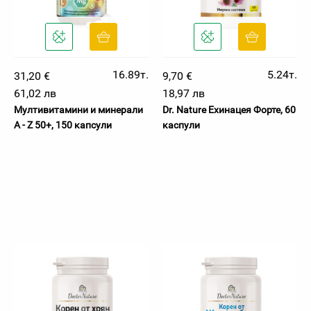
16.89т.
5.24т.
31,20 €
9,70 €
61,02 лв
18,97 лв
Мултивитамини и минерали
Dr. Nature Ехинацея Форте, 60
A - Z 50+, 150 капсули
каспули