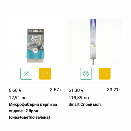
3.57т.
33.21т.
6,60 €
61,30 €
12,91 лв
119,89 лв
Микрофибърни кърпи за
Smart Спрей моп
съдове - 2 броя
(сива+светло зелена)