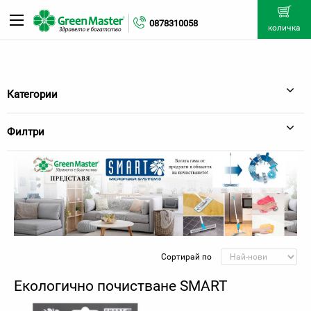
0878310058
количка
Категории
Филтри
Сортирай по
Екологично почистване SMART