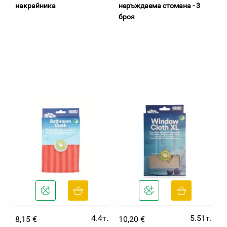
накрайника
неръждаема стомана - 3
броя
4.4т.
5.51т.
8,15 €
10,20 €