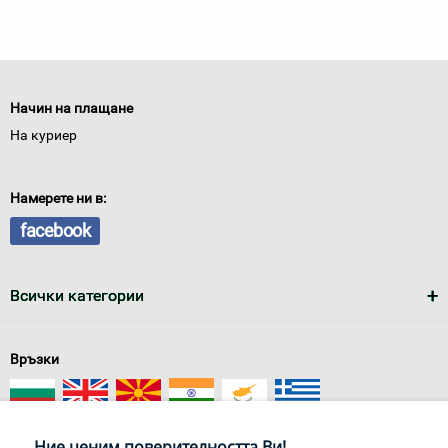
Начин на плащане
На куриер
Намерете ни в:
facebook
Всички категории
Връзки
Ние ценим поверителността Ви!