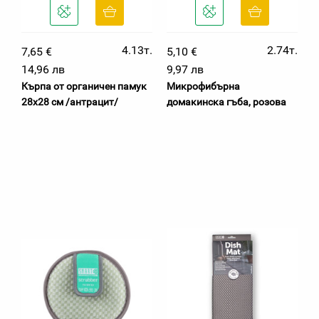
4.13т.
2.74т.
7,65 €
5,10 €
14,96 лв
9,97 лв
Кърпа от органичен памук
Микрофибърна
28х28 см /антрацит/
домакинска гъба, розова