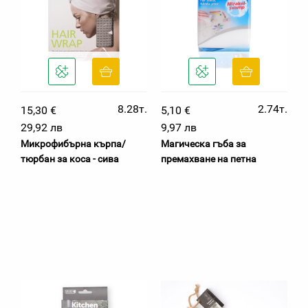
8.28т.
2.74т.
15,30 €
5,10 €
29,92 лв
9,97 лв
Микрофибърна кърпа/
Магическа гъба за
тюрбан за коса - сива
премахване на петна