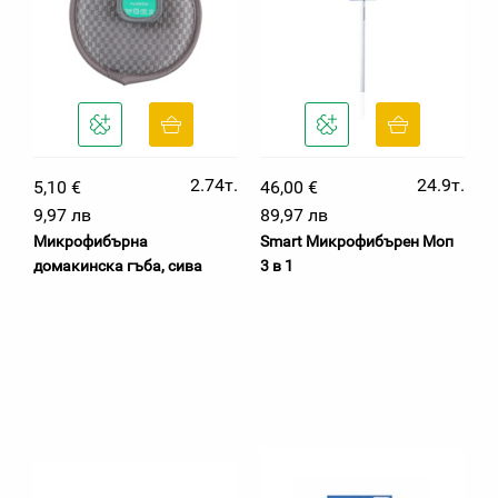
2.74т.
24.9т.
5,10 €
46,00 €
9,97 лв
89,97 лв
Микрофибърна
Smart Микрофибърен Moп
домакинска гъба, сива
3 в 1