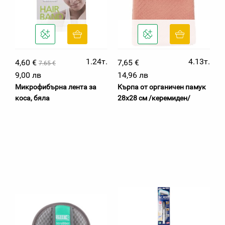
1.24т.
4.13т.
4,60 €
7,65 €
7.65 €
9,00 лв
14,96 лв
Микрофибърна лента за
Кърпа от органичен памук
коса, бяла
28х28 см /керемиден/