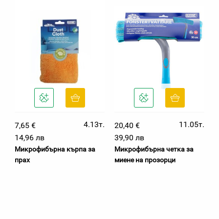
4.13т.
11.05т.
7,65 €
20,40 €
14,96 лв
39,90 лв
Микрофибърна кърпа за
Микрофибърна четка за
прах
миене на прозорци