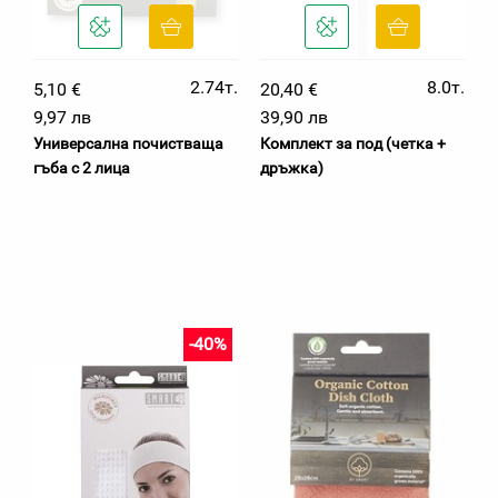
2.74т.
8.0т.
5,10 €
20,40 €
9,97 лв
39,90 лв
Универсална почистваща
Комплект за под (четка +
гъба с 2 лица
дръжка)
-40%