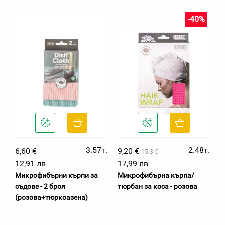
-40%
3.57т.
2.48т.
6,60 €
9,20 €
15.3 €
12,91 лв
17,99 лв
Микрофибърни кърпи за
Микрофибърна кърпа/
съдове - 2 броя
тюрбан за коса - розова
(розова+тюркоазена)