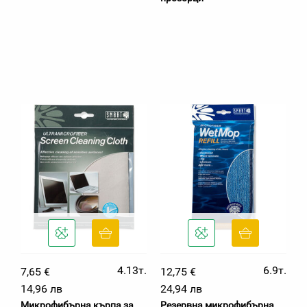
4.13т.
6.9т.
7,65 €
12,75 €
14,96 лв
24,94 лв
Микрофибърна кърпа за
Резервна микрофибърна