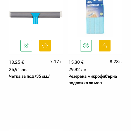
7.17т.
8.28т.
13,25 €
15,30 €
25,91 лв
29,92 лв
Четка за под /35 см./
Резервна микрофибърна
подложка за моп