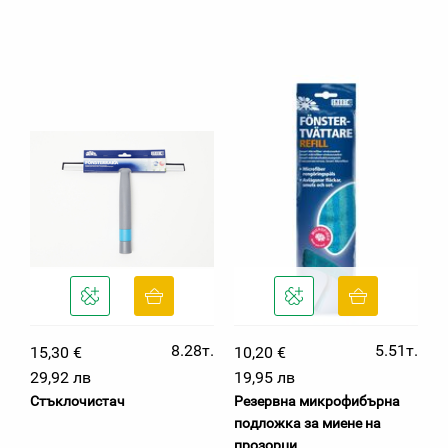
8.28т.
5.51т.
15,30 €
10,20 €
29,92 лв
19,95 лв
Стъклочистач
Резервна микрофибърна
подложка за миене на
прозорци