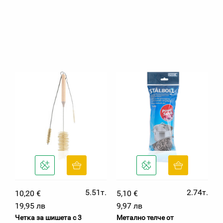
5.51т.
2.74т.
10,20 €
5,10 €
19,95 лв
9,97 лв
Четка за шишета с 3
Метално телче от