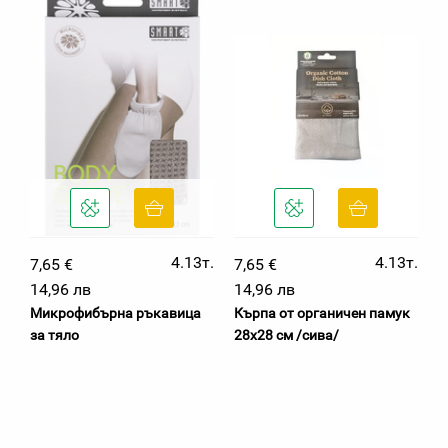
4.13т.
4.13т.
7,65 €
7,65 €
14,96 лв
14,96 лв
Микрофибърна ръкавица
Кърпа от органичен памук
за тяло
28х28 см /сива/