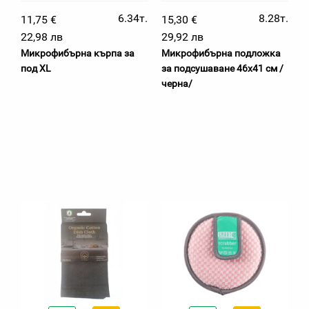
6.34т.
8.28т.
11,75 €
15,30 €
22,98 лв
29,92 лв
Микрофибърна кърпа за
Микрофибърна подложка
под XL
за подсушаване 46х41 см /
черна/