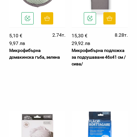
2.74т.
8.28т.
5,10 €
15,30 €
9,97 лв
29,92 лв
Микрофибърна
Микрофибърна подложка
домакинска гъба, зелена
за подсушаване 46х41 см /
сива/