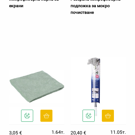
екрани
подложка за мокро
почистване
1.64т.
11.05т.
3,05 €
20,40 €