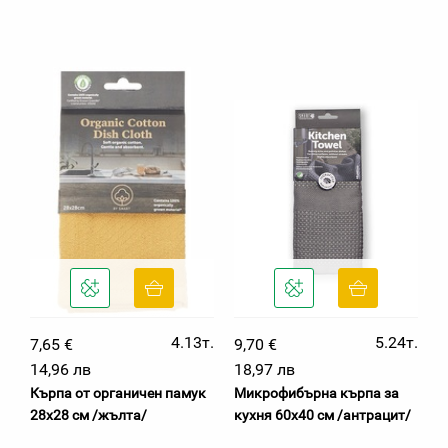
4.13т.
5.24т.
7,65 €
9,70 €
14,96 лв
18,97 лв
Кърпа от органичен памук
Микрофибърна кърпа за
28х28 см /жълта/
кухня 60х40 см /антрацит/