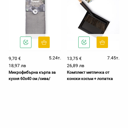
5.24т.
7.45т.
9,70 €
13,75 €
18,97 лв
26,89 лв
Микрофибърна кърпа за
Комплект метличка от
кухня 60х40 см /сива/
конски косъм + лопатка