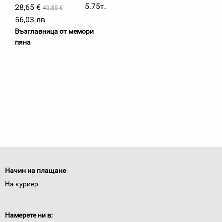
5.75т.
28,65 €
40.85 €
56,03 лв
Възглавница от мемори
пяна
Начин на плащане
На куриер
Намерете ни в: