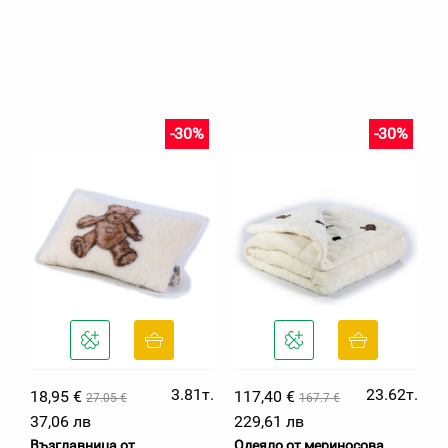
-30%
-30%
3.81т.
23.62т.
18,95 €
117,40 €
27.05 €
167.7 €
37,06 лв
229,61 лв
Възглавница от
Одеяло от мериносова