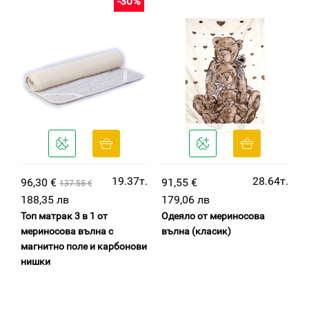
-30%
19.37т.
28.64т.
96,30 €
91,55 €
137.55 €
188,35 лв
179,06 лв
Топ матрак 3 в 1 от
Одеяло от мериносова
мериносова вълна с
вълна (класик)
магнитно поле и карбонови
нишки