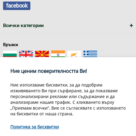
facebook
Всички категории
Връзки
Ние ценим поверителността Ви!
Ние използваме бисквитки, за да подобрим
изживяването Ви при сърфиране, за да показваме
За нас
Условия за доставка
персонализирани реклами или съдържание и да
Конфиденциалност на информацията
Общи условия
анализираме нашия трафик. С кликването върху
Декларация за личните данни
Често задавани въпроси
„Приемам всички“, Вие се съгласявате с използването
Контакти
на бисквитки от наша страна.
Грийн Мастър Груп ООД, 1309 София, ул. Пиротска 151, Телефон:
070070220
Политика за бисквитки
© 1998-2020 Green Master Group Ltd, All rights reserved.