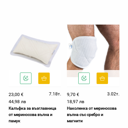
7.18т.
3.02т.
23,00 €
9,70 €
44,98 лв
18,97 лв
Калъфка за възглавница
Наколенка от мериносова
от мериносова вълна и
вълна със сребро и
памук
магнити