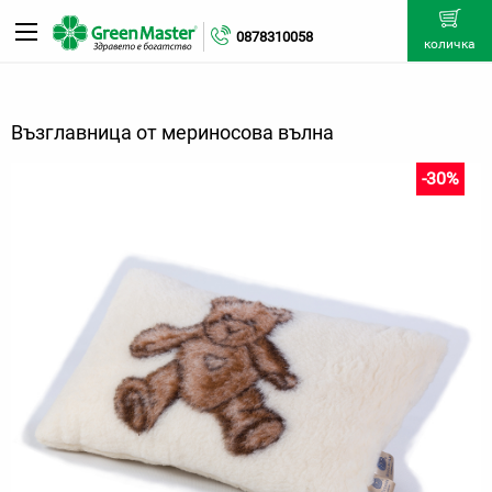
0878310058
количка
Възглавница от мериносова вълна
-30%