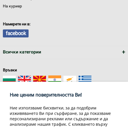
На куриер
Намерете ни в:
facebook
Всички категории
Връзки
Ние ценим поверителността Ви!
Ние използваме бисквитки, за да подобрим
изживяването Ви при сърфиране, за да показваме
За нас
Условия за доставка
персонализирани реклами или съдържание и да
Конфиденциалност на информацията
Общи условия
анализираме нашия трафик. С кликването върху
Декларация за личните данни
Често задавани въпроси