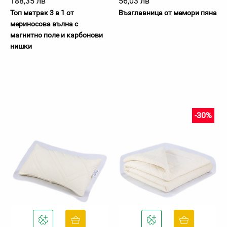
188,35 лв
56,03 лв
Топ матрак 3 в 1 от
Възглавница от мемори пяна
мериносова вълна с
магнитно поле и карбонови
нишки
-30%