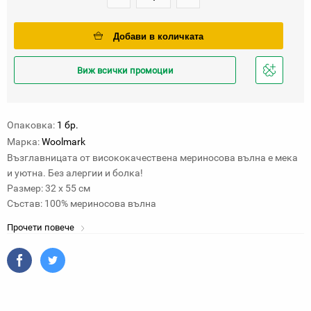
Добави в количката
Виж всички промоции
Добави
в
любими
Опаковка:
1 бр.
Марка:
Woolmark
Възглавницата от висококачествена мериносова вълна е мека
и уютна. Без алергии и болка!
Размер: 32 х 55 см
Състав: 100% мериносова вълна
Прочети повече