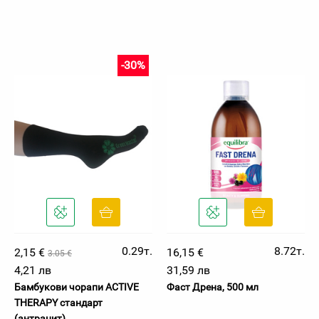
-30%
0.29т.
8.72т.
2,15 €
16,15 €
3.05 €
4,21 лв
31,59 лв
Бамбукови чорапи ACTIVE
Фаст Дрена, 500 мл
THERAPY стандарт
(антрацит)