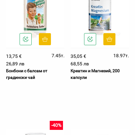
7.45т.
18.97т.
13,75 €
35,05 €
26,89 лв
68,55 лв
Бонбони с балсам от
Креатин и Магнезий, 200
градински чай
капсули
-40%