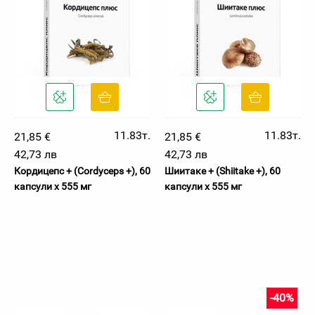
11.83т.
11.83т.
21,85 €
21,85 €
42,73 лв
42,73 лв
Кордицепс + (Cordyceps +), 60
Шиитаке + (Shiitake +), 60
капсули х 555 мг
капсули х 555 мг
-40%