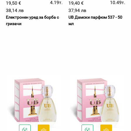
4.19т.
10.49т.
19,50 €
19,40 €
38,14 лв
37,94 лв
Електронен уред за борба с
UB Дамски парфюм 537 - 50
гризачи
мл