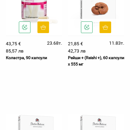
23.68т.
11.83т.
43,75 €
21,85 €
85,57 лв
42,73 лв
Коластра, 90 капсули
Рейши + (Reishi +), 60 капсули
х 555 мг