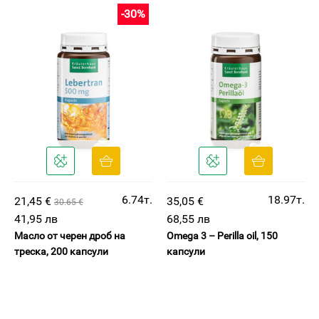
-30%
6.74т.
18.97т.
21,45 €
35,05 €
30.65 €
41,95 лв
68,55 лв
Масло от черен дроб на
Omega 3 – Perilla oil, 150
треска, 200 капсули
капсули