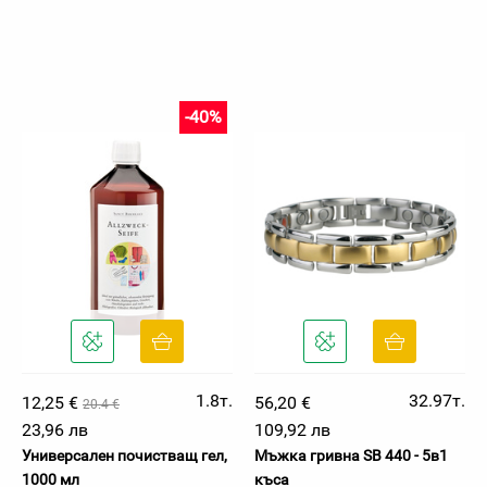
-40%
1.8т.
32.97т.
12,25 €
56,20 €
20.4 €
23,96 лв
109,92 лв
Универсален почистващ гел,
Мъжка гривна SB 440 - 5в1
1000 мл
къса