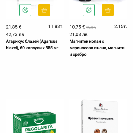
11.83т.
2.15т.
21,85 €
10,75 €
15.3 €
42,73 лв
21,03 лв
Агарикус блазей (Agaricus
Магнитен колан с
blazei), 60 капсули х 555 мг
мериносова вълна, магнити
и сребро