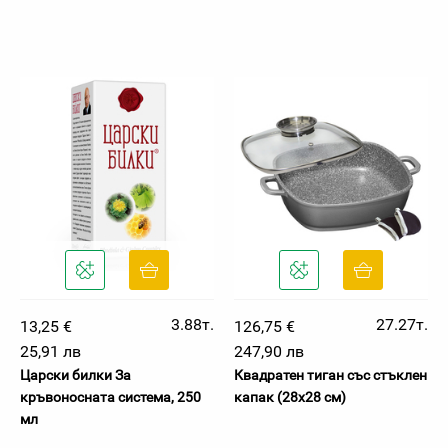
3.88т.
27.27т.
13,25 €
126,75 €
25,91 лв
247,90 лв
Царски билки За
Квадратен тиган със стъклен
кръвоносната система, 250
капак (28х28 см)
мл