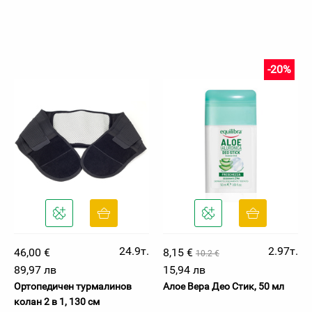
-20%
24.9т.
2.97т.
46,00 €
8,15 €
10.2 €
89,97 лв
15,94 лв
Ортопедичен турмалинов
Алое Вера Део Стик, 50 мл
колан 2 в 1, 130 см