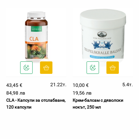
21.22т.
5.4т.
43,45 €
10,00 €
84,98 лв
19,56 лв
CLA - Капсули за отслабване,
Крем-балсам с дяволски
120 капсули
нокът, 250 мл