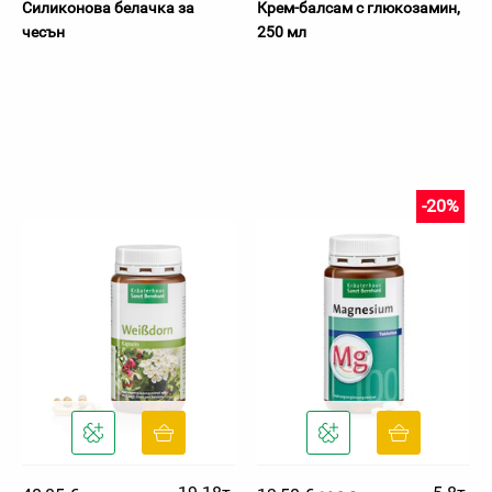
Силиконова белачка за
Крем-балсам с глюкозамин,
чесън
250 мл
-20%