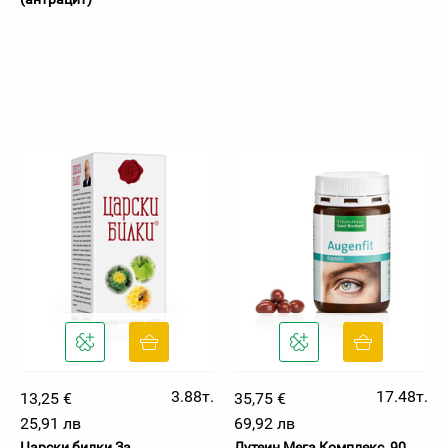
3.88т.
17.48т.
13,25 €
35,75 €
25,91 лв
69,92 лв
Царски билки За
Лутеин Мега Комплекс, 90