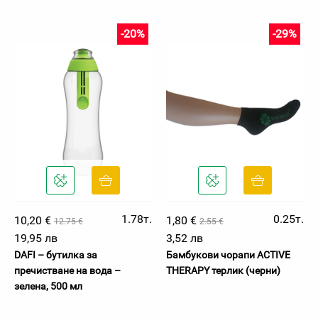
-20%
-29%
1.78т.
0.25т.
10,20 €
1,80 €
12.75 €
2.55 €
19,95 лв
3,52 лв
DAFI – бутилка за
Бамбукови чорапи ACTIVE
пречистване на вода –
THERAPY терлик (черни)
зелена, 500 мл