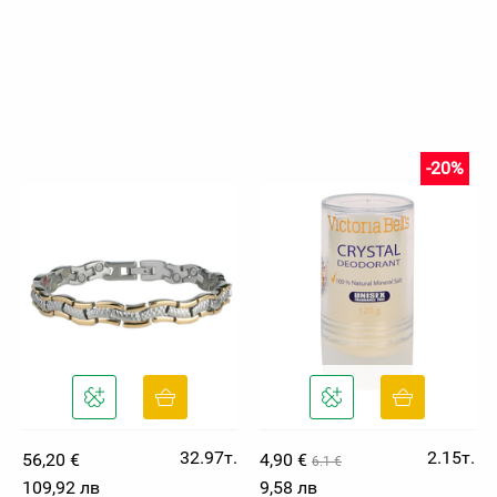
-20%
32.97т.
2.15т.
56,20 €
4,90 €
6.1 €
109,92 лв
9,58 лв