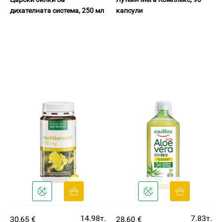
дихателната система, 250 мл
капсули
14.98т.
7.83т.
30,65 €
28,60 €