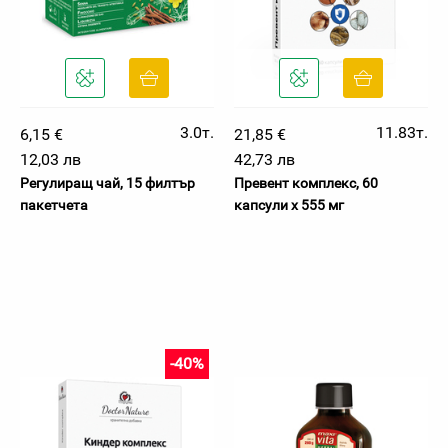
3.0т.
11.83т.
6,15 €
21,85 €
12,03 лв
42,73 лв
Регулиращ чай, 15 филтър
Превент комплекс, 60
пакетчета
капсули х 555 мг
-40%