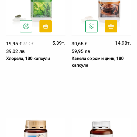
5.39т.
14.98т.
19,95 €
30,65 €
33.2 €
39,02 лв
59,95 лв
Хлорела, 180 капсули
Канела с хром и цинк, 180
капсули