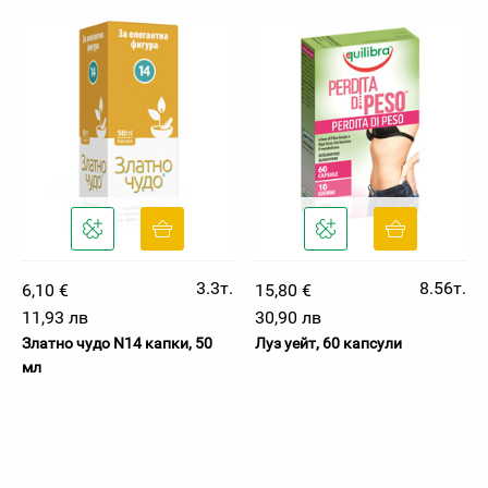
3.3т.
8.56т.
6,10 €
15,80 €
11,93 лв
30,90 лв
Златно чудо N14 капки, 50
Луз уейт, 60 капсули
мл