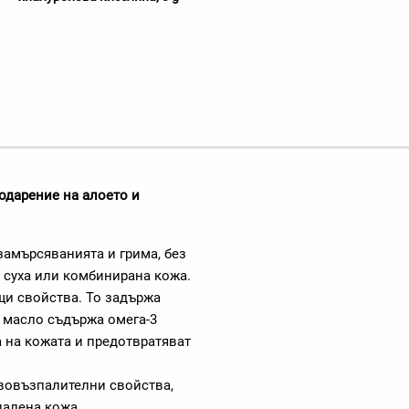
одарение на алоето и
замърсяванията и грима, без
с суха или комбинирана кожа.
ащи свойства. То задържа
о масло съдържа омега-3
 на кожата и предотвратяват
ивовъзпалителни свойства,
палена кожа.