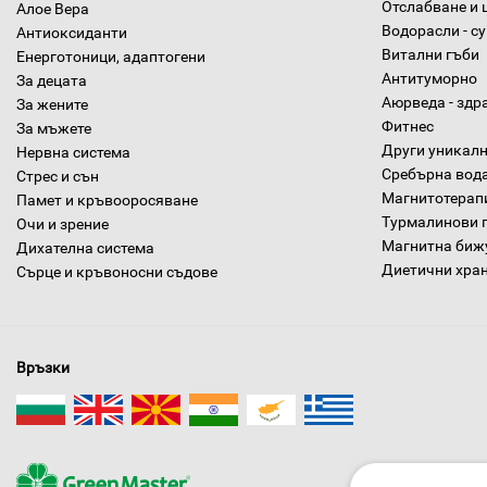
Отслабване и 
Алое Вера
Водорасли - с
Антиоксиданти
Витални гъби
Енерготоници, адаптогени
Антитуморно
За децата
Аюрведа - здр
За жените
Фитнес
За мъжете
Други уникалн
Нервна система
Сребърна вод
Стрес и сън
Магнитотерап
Памет и кръвооросяване
Турмалинови 
Очи и зрение
Магнитна биж
Дихателна система
Диетични хра
Сърце и кръвоносни съдове
Връзки
За нас