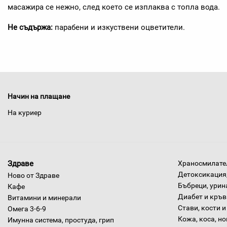
масажира се нежно, след което се изплаква с топла вода.
Не съдържа:
парабени и изкуствени оцветители.
Начин на плащане
На куриер
Здраве
Храносмилател
Детоксикация,
Ново от Здраве
Бъбреци, урин
Кафе
Диабет и кръв
Витамини и минерали
Стави, кости и
Омега 3-6-9
Кожа, коса, н
Имунна система, простуда, грип