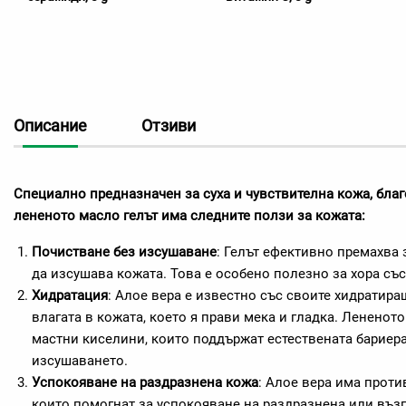
Описание
Отзиви
Специално предназначен за суха и чувствителна кожа, благ
лененото масло гелът има следните ползи за кожата:
Почистване без изсушаване
: Гелът ефективно премахва 
да изсушава кожата. Това е особено полезно за хора съ
Хидратация
: Алое вера е известно със своите хидратир
влагата в кожата, което я прави мека и гладка. Лененот
мастни киселини, които поддържат естествената бариера
изсушаването.
Успокояване на раздразнена кожа
: Алое вера има прот
които помогнат за успокояване на раздразнена или въз