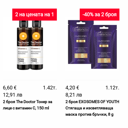
2 на цената на 1
-40% за 2 броя
6,60 €
1.42т.
4,20 €
1.12т.
12,91 лв
8,21 лв
2 броя The Doctor Тонер за
2 броя EXOSOMES OF YOUTH
лице с витамин C, 150 ml
Стягаща и изсветляваща
маска против бръчки, 8 g