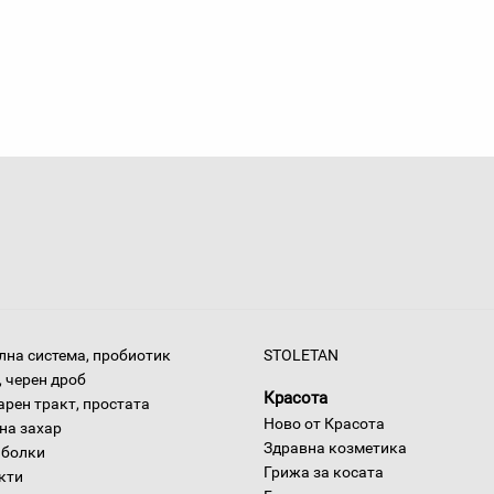
на система, пробиотик
STOLETAN
 черен дроб
Красота
арен тракт, простата
Ново от Красота
на захар
Здравна козметика
 болки
Грижа за косата
окти