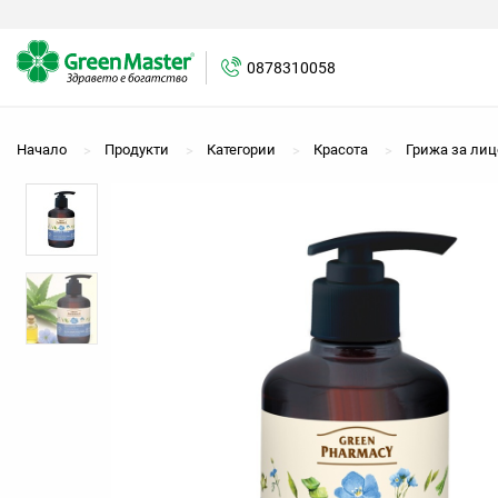
0878310058
0878310058
Начало
Продукти
Категории
Красота
Грижа за лиц