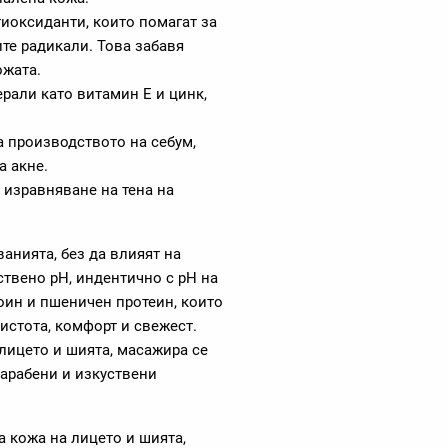
тиоксиданти, които помагат за
те радикали. Това забавя
ожата.
рали като витамин Е и цинк,
а производството на себум,
а акне.
а изравняване на тена на
анията, без да влияят на
ствено pH, индентично с pH на
оин и пшеничен протеин, които
истота, комфорт и свежест.
лицето и шията, масажира се
парабени и изкуствени
а кожа на лицето и шията,