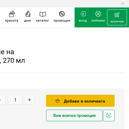
×
количка
красота
дом
каталог
промоции
вход
любими
количка
е на
, 270 мл
-
+
Добави в количката
Виж всички промоции
Добави
в