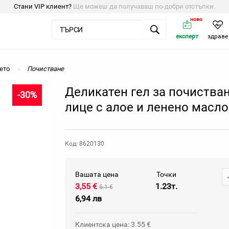
Стани VIP клиент?
Ще можеш да получаваш по-добри отстъпки.
ново
експерт
здраве
ето
Почистване
Деликатен гел за почистван
-30%
лице с алое и ленено масло
Код: 8620130
Вашата цена
Точки
3,55 €
1.23т.
5.1 €
6,94 лв
Клиентска цена: 3.55 €