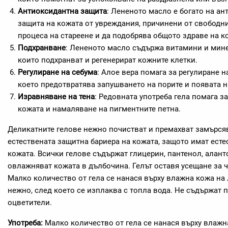
Антиоксидантна защита
: Лененото масло е богато на ан
защита на кожата от увреждания, причинени от свободни
процеса на стареене и да подобрява общото здраве на к
Подхранване
: Лененото масло съдържа витамини и мине
които подхранват и регенерират кожните клетки.
Регулиране на себума
: Алое вера помага за регулиране н
което предотвратява запушването на порите и появата н
Изравняване на тена
: Редовната употреба гела помага з
кожата и намаляване на пигментните петна.
Деликатните гелове нежно почистват и премахват замърсяв
естествената защитна бариера на кожата, защото имат есте
кожата. Всички гелове съдържат глицерин, пантенол, алант
овлажняват кожата в дълбочина. Гелът оставя усещане за ч
Малко количество от гела се нанася върху влажна кожа на 
нежно, след което се изплаква с топла вода. Не съдържат 
оцветители.
Употреба:
Малко количество от гела се нанася върху влажн