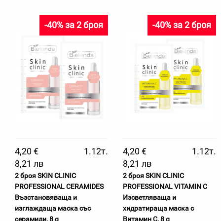
-40% за 2 броя
-40% за 2 броя
4,20 €
1.12т.
4,20 €
1.12т.
8,21 лв
8,21 лв
2 броя SKIN CLINIC
2 броя SKIN CLINIC
PROFESSIONAL CERAMIDES
PROFESSIONAL VITAMIN C
Възстановяваща и
Изсветляваща и
изглаждаща маска със
хидратираща маска с
серамиди, 8 g
Витамин С, 8 g