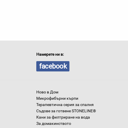
Намерете ни в:
facebook
Ново в Дом
Микрофибърни кърпи
Терапевтична серия за спалня
Съдове за готвене STONELINE®
Кани за филтриране на вода
За домакинството