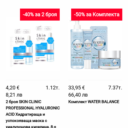
-40% за 2 броя
-50% за Комплекта
4,20 €
1.12т.
33,95 €
7.37т.
8,21 лв
66,40 лв
2 броя SKIN CLINIC
Комплект WATER BALANCE
PROFESSIONAL HYALURONIC
ACID Хидратираща и
успокояваща маска с
хиалуронова киселина, 8 g