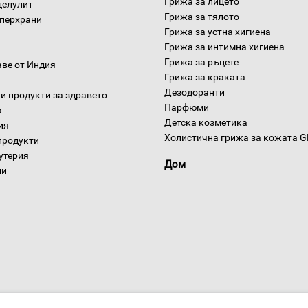
Грижа за лицето
целулит
Грижа за тялото
уперхрани
Грижа за устна хигиена
Грижа за интимна хигиена
Грижа за ръцете
аве от Индия
Грижа за краката
Дезодоранти
и продукти за здравето
Парфюми
а
Детска козметика
ия
Холистична грижа за кожата 
продукти
утерия
Дом
ни
Условия за доставка
Конфиденциалност на информацията
Общи