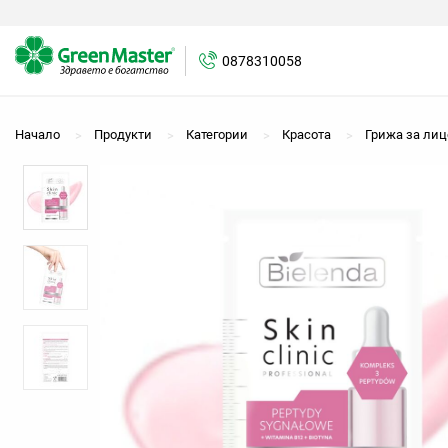
0878310058
0878310058
Начало
Продукти
Категории
Красота
Грижа за лиц