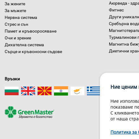
Аюрведа - здр
За жените
Фитнес
За мъжете
Други уникалн
Нервна система
Сребърна вод
Стрес и сън
Магнитотерап
Памет и кръвооросяване
Турмалинови 
Очи и зрение
Магнитна биж
Дихателна система
Диетични хра
Сърце и кръвоносни съдове
Връзки
Ние ценим 
Ние използва
показваме п
За нас
С кликването
от наша стра
Гри
Политика за 