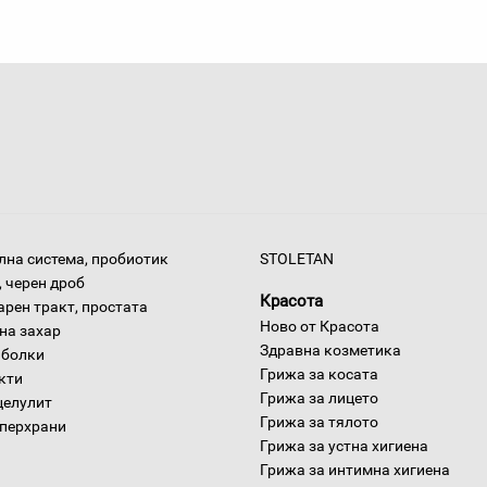
на система, пробиотик
STOLETAN
 черен дроб
Красота
арен тракт, простата
Ново от Красота
на захар
Здравна козметика
 болки
Грижа за косата
окти
Грижа за лицето
целулит
Грижа за тялото
уперхрани
Грижа за устна хигиена
Грижа за интимна хигиена