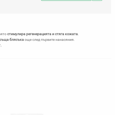
Добави
в
любими
която
стимулира регенерацията и стяга кожата
.
връща блясъка
още след първите нанасяния.
.