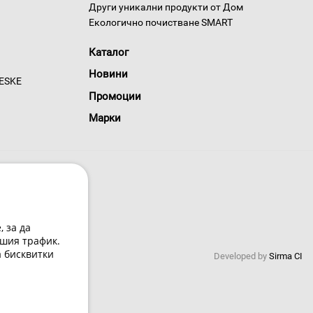
Други уникални продукти от Дом
Екологично почистване SMART
Каталог
Новини
GESKE
Промоции
Марки
 за да
шия трафик.
 условия
а бисквитки
Developed by
Sirma CI
0220