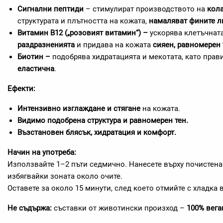
Сигнални пептиди
– стимулират производството на
кола
структурата и плътността на кожата,
намаляват фините л
Витамин B12 („розовият витамин“) –
ускорява клетъчната
раздразненията
и придава на кожата
сияен, равномерен 
Биотин –
подобрява хидратацията и мекотата, като прав
еластична
.
Ефекти:
Интензивно изглаждане и стягане
на кожата.
Видимо подобрена структура и равномерен тен.
Възстановен блясък, хидратация и комфорт.
Начин на употреба:
Използвайте 1–2 пъти седмично. Нанесете върху почистена
избягвайки зоната около очите.
Оставете за около 15 минути, след което отмийте с хладка 
Не съдържа:
съставки от животински произход –
100% вега