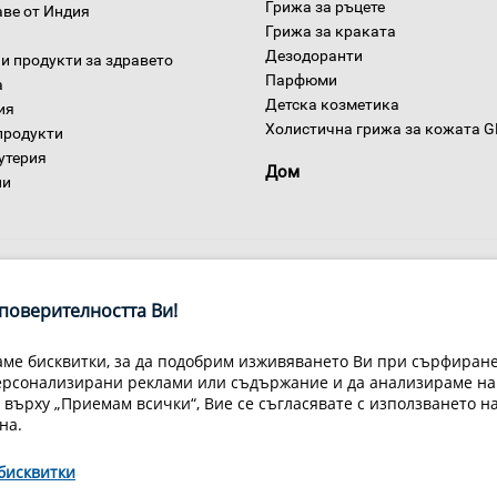
Грижа за ръцете
аве от Индия
Грижа за краката
Дезодоранти
и продукти за здравето
Парфюми
а
Детска козметика
ия
Холистична грижа за кожата 
продукти
утерия
Дом
ни
поверителността Ви!
ме бисквитки, за да подобрим изживяването Ви при сърфиране,
ерсонализирани реклами или съдържание и да анализираме на
Условия за доставка
Конфиденциалност на информацията
Общи
 върху „Приемам всички“, Вие се съгласявате с използването н
Декларация за личните данни
Често задавани въпроси
Контакти
на.
йн Мастър Груп ООД, 1309 София, ул. Пиротска 151, Телефон: 07007
бисквитки
© 1998-2020 Green Master Group Ltd, All rights reserved.