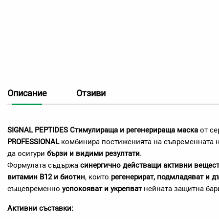
Описание
Отзиви
SIGNAL PEPTIDES Стимулираща и регенерираща маска
от се
PROFESSIONAL
комбинира постиженията на съвременната на
да осигури
бързи и видими резултати
.
Формулата съдържа
синергично действащи активни вещес
витамин B12 и биотин
, които
регенерират, подмладяват и д
същевременно
успокояват и укрепват
нейната защитна бар
Активни съставки: