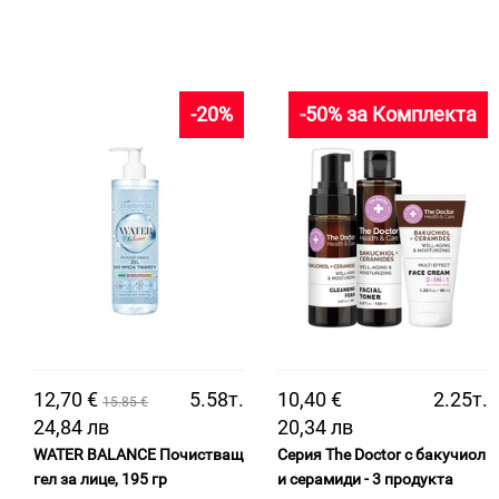
-20%
-50% за Комплекта
12,70 €
5.58т.
10,40 €
2.25т.
15.85 €
24,84 лв
20,34 лв
WATER BALANCE Почистващ
Серия The Doctor с бакучиол
гел за лице, 195 гр
и серамиди - 3 продукта