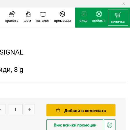
×
количка
красота
дом
каталог
промоции
вход
любими
количка
 SIGNAL
ди, 8 g
-
+
Добави в количката
Виж всички промоции