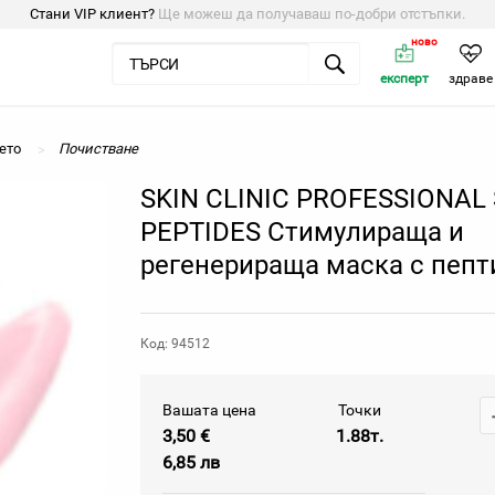
Стани VIP клиент?
Ще можеш да получаваш по-добри отстъпки.
ново
експерт
здраве
ето
Почистване
SKIN CLINIC PROFESSIONAL
PEPTIDES Стимулираща и
регенерираща маска с пепти
Код: 94512
Вашата цена
Точки
3,50 €
1.88т.
6,85 лв