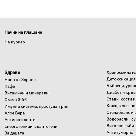
Начин на плащане
На куриер
Здраве
Храносмилател
Детоксикация,
Ново от Здраве
Бъбреци, урин
Кафе
Диабет и кръв
Витамини и минерали
Стави, кости и
Омега 3-6-9
Кожа, коса, н
Имунна система, простуда, грип
Отслабване и 
Алое Вера
Водорасли - с
Антиоксиданти
Витални гъби
Енерготоници, адаптогени
Антитуморно
За децата