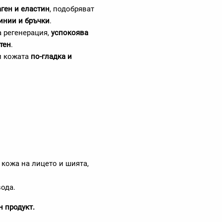
ген и еластин
, подобряват
инии и бръчки
.
 регенерация,
успокоява
тен
.
и кожата
по-гладка и
 кожа на лицето и шията,
вода.
н продукт.