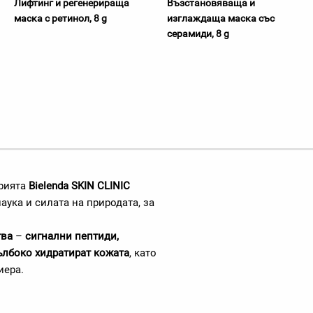
Лифтинг и регенерираща
Възстановяваща и
маска с ретинол, 8 g
изглаждаща маска със
серамиди, 8 g
рията
Bielenda SKIN CLINIC
ука и силата на природата, за
тва
–
сигнални пептиди,
ълбоко хидратират кожата
, като
иера.