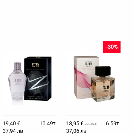
-30%
19,40 €
10.49т.
18,95 €
6.59т.
27.05 €
37,94 лв
37,06 лв