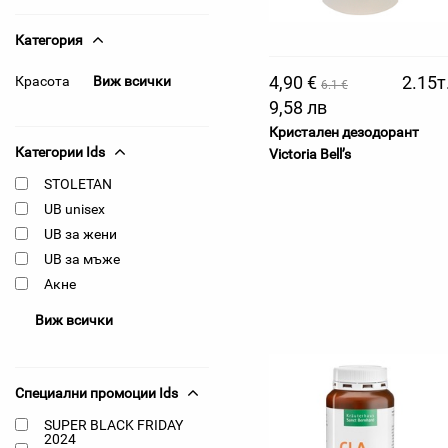
Категория
4,90 €
2.15т
Красота
Виж всички
6.1 €
9,58 лв
Кристален дезодорант
Категории Ids
Victoria Bell’s
STOLETAN
UB unisex
UB за жени
UB за мъже
Акне
Виж всички
Специални промоции Ids
SUPER BLACK FRIDAY
2024