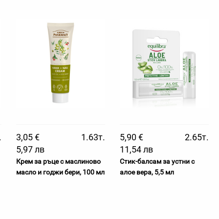
.
3,05 €
1.63т.
5,90 €
2.65т.
5,97 лв
11,54 лв
Крем за ръце с маслиново
Стик-балсам за устни с
масло и годжи бери, 100 мл
алое вера, 5,5 мл