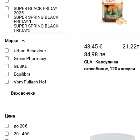
SUPER BLACK FRIDAY
2025
SUPER SPRING BLACK
FRIDAY 1
SUPER SPRING BLACK
FRIDAY3
Марка
43,45 €
21.22т
Urban Behaviour
84,98 лв
Green Pharmacy
CLA - Капсули за
GESKE
отслабване, 120 капсули
Equilibra
Vom Pullach Hof
Виж всички
Цена
до 20€
20 - 40€