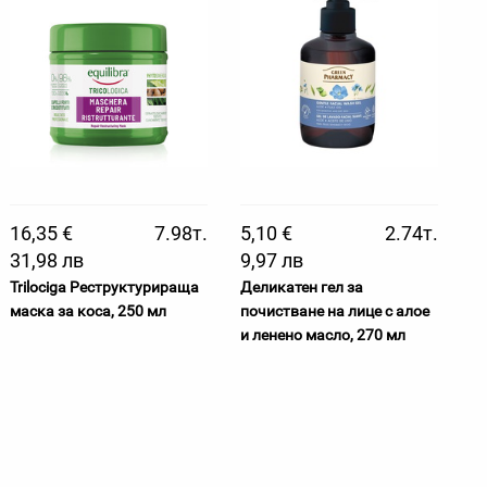
16,35 €
7.98т.
5,10 €
2.74т.
31,98 лв
9,97 лв
Trilociga Реструктурираща
Деликатен гел за
маска за коса, 250 мл
почистване на лице с алое
и ленено масло, 270 мл