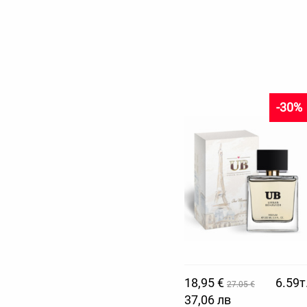
-30%
18,95 €
6.59т
27.05 €
37,06 лв