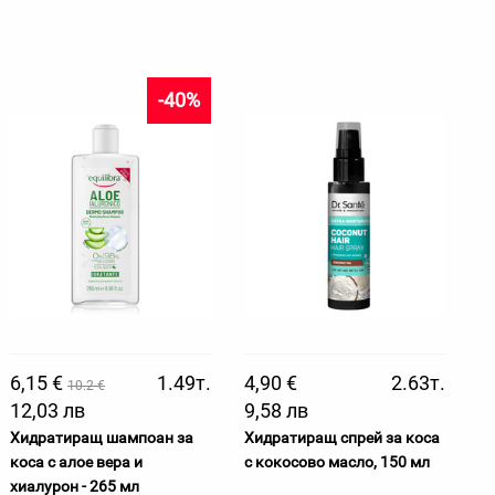
-40%
6,15 €
1.49т.
4,90 €
2.63т.
10.2 €
12,03 лв
9,58 лв
Хидратиращ шампоан за
Хидратиращ спрей за коса
коса с алое вера и
с кокосово масло, 150 мл
хиалурон - 265 мл