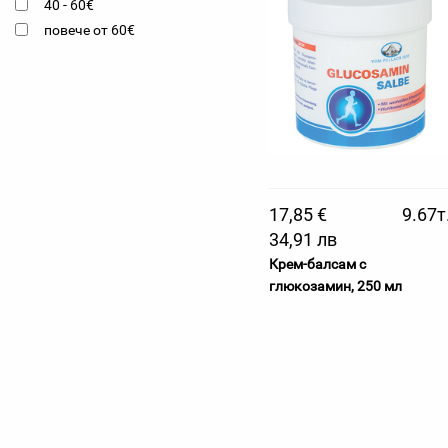
40 - 60€
повече от 60€
17,85 €
9.67т
34,91 лв
Крем-балсам с
глюкозамин, 250 мл