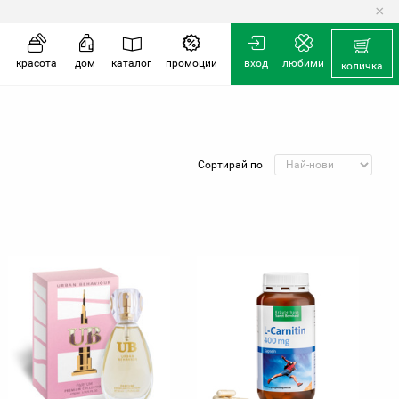
×
красота
дом
каталог
промоции
вход
любими
количка
Сортирай по