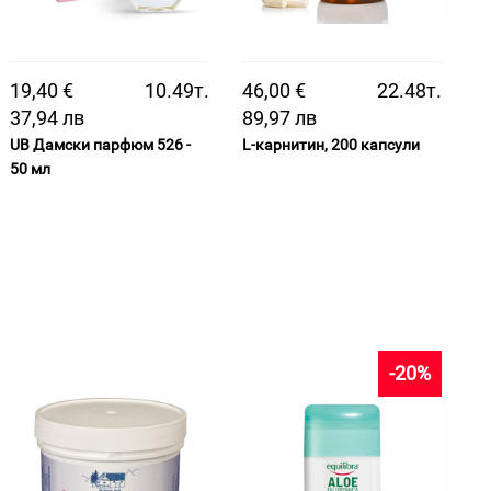
19,40 €
10.49т.
46,00 €
22.48т.
37,94 лв
89,97 лв
UB Дамски парфюм 526 -
L-карнитин, 200 капсули
50 мл
-20%