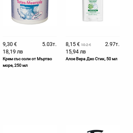
9,30 €
5.03т.
8,15 €
2.97т.
10.2 €
18,19 лв
15,94 лв
Крем със соли от Мъртво
Алое Вера Део Стик, 50 мл
море, 250 мл