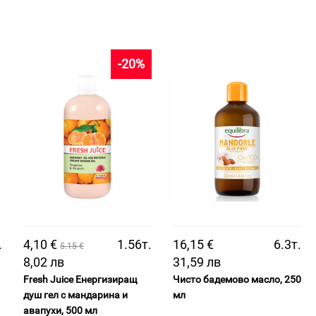
-20%
.
4,10 €
1.56т.
16,15 €
6.3т.
5.15 €
8,02 лв
31,59 лв
Fresh Juice Енергизиращ
Чисто бадемово масло, 250
душ гел с мандарина и
мл
авапухи, 500 мл