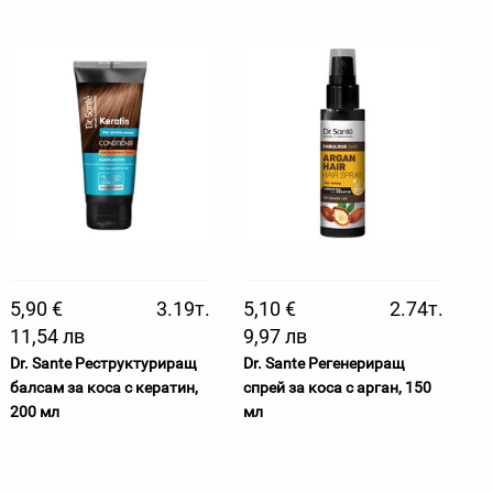
5,90 €
3.19т.
5,10 €
2.74т.
11,54 лв
9,97 лв
Dr. Sante Реструктуриращ
Dr. Sante Регенериращ
балсам за коса с кератин,
спрей за коса с арган, 150
200 мл
мл