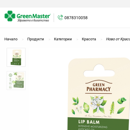
0878310058
0878310058
Начало
Продукти
Категории
Красота
Ново от Крас