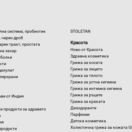
на система, пробиотик
STOLETAN
 черен дроб
Красота
арен тракт, простата
Ново от Красота
на захар
Здравна козметика
 болки
Грижа за косата
окти
Грижа за лицето
целулит
Грижа за тялото
уперхрани
Грижа за устна хигиена
Грижа за интимна хигиена
Грижа за ръцете
аве от Индия
Грижа за краката
Дезодоранти
и продукти за здравето
Парфюми
а
Детска козметика
ия
Холистична грижа за кожата 
продукти