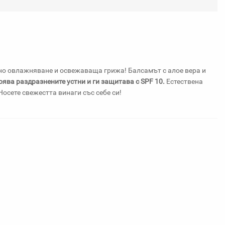
любими
но овлажняване и освежаваща грижа! Балсамът с алое вера и
ява раздразнените устни и ги защитава с SPF 10.
Естествена
осете свежестта винаги със себе си!