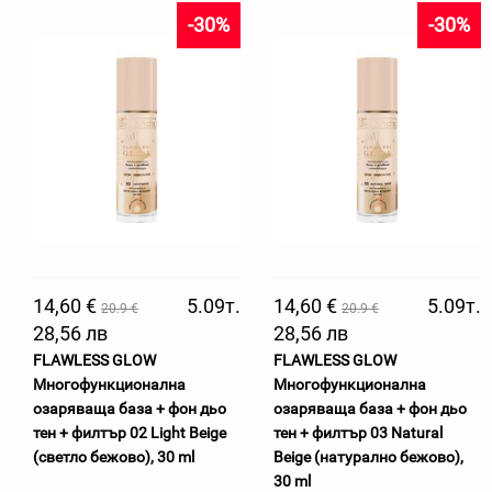
-30%
-30%
14,60 €
5.09т.
14,60 €
5.09т.
20.9 €
20.9 €
28,56 лв
28,56 лв
FLAWLESS GLOW
FLAWLESS GLOW
Многофункционална
Многофункционална
озаряваща база + фон дьо
озаряваща база + фон дьо
тен + филтър 02 Light Beige
тен + филтър 03 Natural
(светло бежово), 30 ml
Beige (натурално бежово),
30 ml