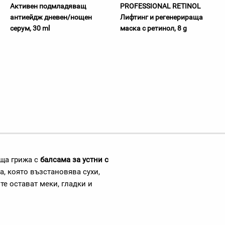
Активен подмладяващ
PROFESSIONAL RETINOL
антиейдж дневен/нощен
Лифтинг и регенерираща
серум, 30 ml
маска с ретинол, 8 g
аща грижа с
балсама за устни с
, която възстановява сухи,
те остават меки, гладки и