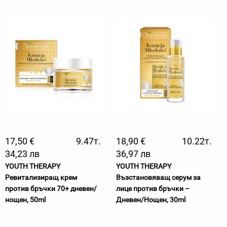
17,50 €
9.47т.
18,90 €
10.22т.
34,23 лв
36,97 лв
YOUTH THERAPY
YOUTH THERAPY
Ревитализиращ крем
Възстановяващ серум за
против бръчки 70+ дневен/
лице против бръчки –
нощен, 50ml
Дневен/Нощен, 30ml