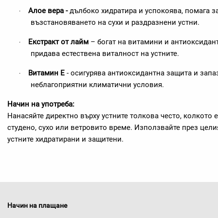
Алое вера
-
дълбоко хидратира и успокоява, по
мага
з
·
възстановяването на сухи и раздразнени устни.
Екстракт от лайм
– богат на витамини и антиоксидант
·
придава естествена виталност на устните.
Витамин Е
-
осигурява антиоксидантна защита
и
запаз
·
неблагоприятни климатични условия.
Начин на употреба:
Нанасяйте директно върху устните толкова често, колкото 
студено, сухо или ветровито време. Използвайте през цели
устните хидратирани и защитени.
Начин на плащане