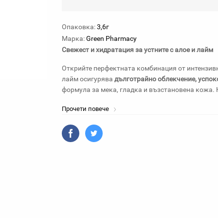
Опаковка:
3,6г
Марка:
Green Pharmacy
Свежест и хидратация за устните с алое и лайм
Открийте перфектната комбинация от интензив
лайм осигурява
дълготрайно облекчение, успоко
формула за мека, гладка и възстановена кожа. Н
Прочети повече