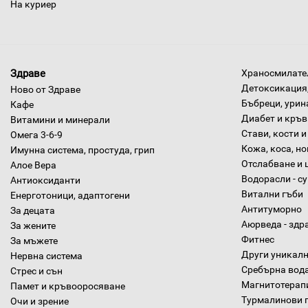
На куриер
Здраве
Храносмилател
Детоксикация,
Ново от Здраве
Бъбреци, урин
Кафе
Диабет и кръв
Витамини и минерали
Стави, кости и
Омега 3-6-9
Кожа, коса, н
Имунна система, простуда, грип
Отслабване и 
Алое Вера
Водорасли - с
Антиоксиданти
Витални гъби
Енерготоници, адаптогени
Антитуморно
За децата
Аюрведа - здр
За жените
Фитнес
За мъжете
Други уникалн
Нервна система
Сребърна вод
Стрес и сън
Магнитотерап
Памет и кръвооросяване
Турмалинови 
Очи и зрение