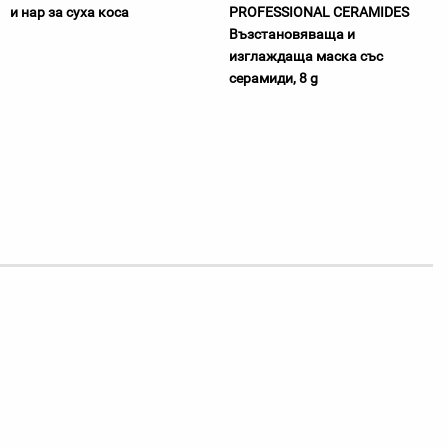
и нар за суха коса
PROFESSIONAL CERAMIDES
Възстановяваща и
изглаждаща маска със
серамиди, 8 g