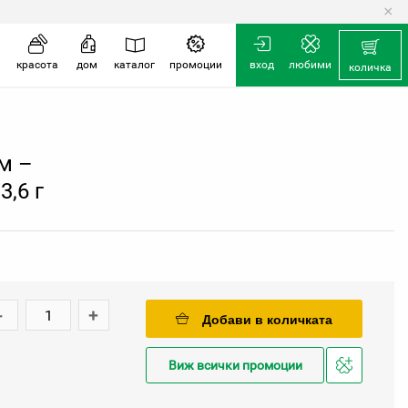
×
количка
красота
дом
каталог
промоции
вход
любими
количка
м –
,6 г
-
+
Добави в количката
Виж всички промоции
Добави
в