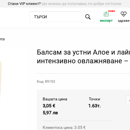
Стани VIP клиент?
Ще можеш да получаваш по-добри отстъпки.
ново
експерт
здраве
ота
Балсам за устни Алое и лай
интензивно овлажняване – 3
Код: 89103
Вашата цена
Точки
3,05 €
1.63т.
5,97 лв
Клиентска цена: 3.05 €