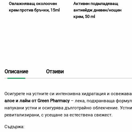
Овлажняващ околоочен
Активен подмладяващ
крем против бръчки, 15ml
антиейдж дневен/нощен
крем, 50 ml
Описание
Отзиви
Осигурете на устните си интензивна хидратация и освежав
алое и лайм от Green Pharmacy
– лека, подхранваща формула
напукани устни и осигурява дълготрайно облекчение. Устни
ревитализирани, с усещане за естествена свежест.
Съдържа: