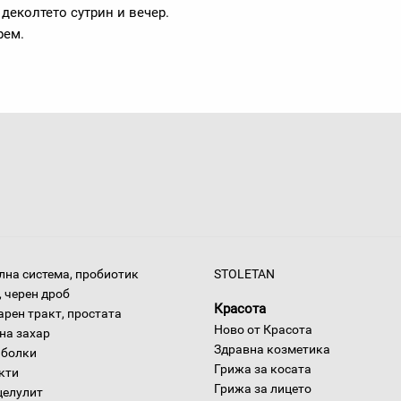
деколтето сутрин и вечер.
рем.
на система, пробиотик
STOLETAN
 черен дроб
Красота
арен тракт, простата
Ново от Красота
на захар
Здравна козметика
 болки
Грижа за косата
окти
Грижа за лицето
целулит