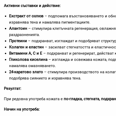
Активни съставки и действие:
Екстракт от охлюв
– подпомага възстановяването и обно
изравнява тена и намалява пигментациите.
Алантоин
– стимулира клетъчната регенерация, овлажня
раздразненията.
Протеини
– подхранват, изглаждат и подобряват структур
Колаген и еластин
– засилват стегнатостта и еластичнос
Витамини A, C и E
– подхранват и регенерират, действат
Гликолова киселина
– изглажда и освежава кожата, под
намалява омазняването.
24-каратово злато
– стимулира производството на колаг
подобрява сиянието и изравнява тена.
Резултат:
При редовна употреба кожата е
по-гладка, стегната, подхр
Начин на употреба: