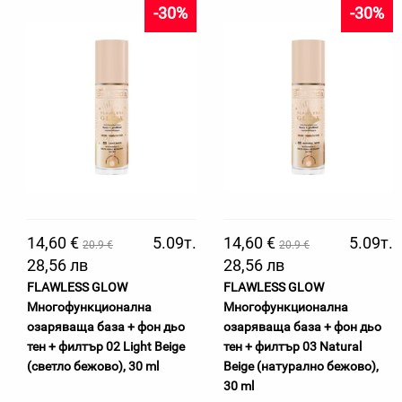
-30%
-30%
14,60 €
5.09т.
14,60 €
5.09т.
20.9 €
20.9 €
28,56 лв
28,56 лв
FLAWLESS GLOW
FLAWLESS GLOW
Многофункционална
Многофункционална
озаряваща база + фон дьо
озаряваща база + фон дьо
тен + филтър 02 Light Beige
тен + филтър 03 Natural
(светло бежово), 30 ml
Beige (натурално бежово),
30 ml