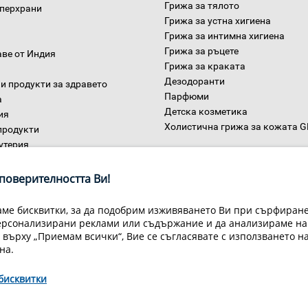
Грижа за тялото
уперхрани
Грижа за устна хигиена
Грижа за интимна хигиена
Грижа за ръцете
аве от Индия
Грижа за краката
Дезодоранти
и продукти за здравето
Парфюми
а
Детска козметика
ия
Холистична грижа за кожата 
продукти
утерия
Дом
ни
поверителността Ви!
ме бисквитки, за да подобрим изживяването Ви при сърфиране,
ерсонализирани реклами или съдържание и да анализираме на
 върху „Приемам всички“, Вие се съгласявате с използването н
на.
бисквитки
Условия за доставка
Конфиденциалност на информацията
Общи
Декларация за личните данни
Често задавани въпроси
Контакти