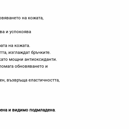
вяването на кожата,
ва и успокоява
ата на кожата.
тта, изглаждат бръчките.
 като мощни антиоксиданти.
помага обновяването и
ен, възвръща еластичността,
анена и видимо подмладена
.