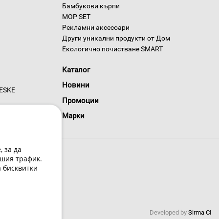
Бамбукови кърпи
MOP SET
Рекламни аксесоари
Други уникални продукти от Дом
Екологично почистване SMART
Каталог
Новини
GESKE
Промоции
Марки
 за да
шия трафик.
а бисквитки
 условия
Developed by
Sirma CI