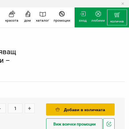
×
количка
красота
дом
каталог
промоции
вход
любими
количка
вяващ
и –
-
+
Добави в количката
Виж всички промоции