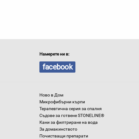
Намерете ни в:
facebook
Ново в Дом
Микрофибърни кърпи
Терапевтична серия за спалня
Съдове за готвене STONELINE®
Кани за филтриране на вода
За домакинството
Почистващи препарати