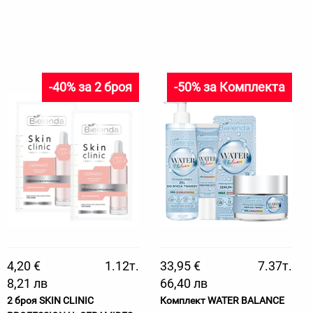
-40% за 2 броя
-50% за Комплекта
4,20 €
1.12т.
33,95 €
7.37т.
8,21 лв
66,40 лв
2 броя SKIN CLINIC
Комплект WATER BALANCE