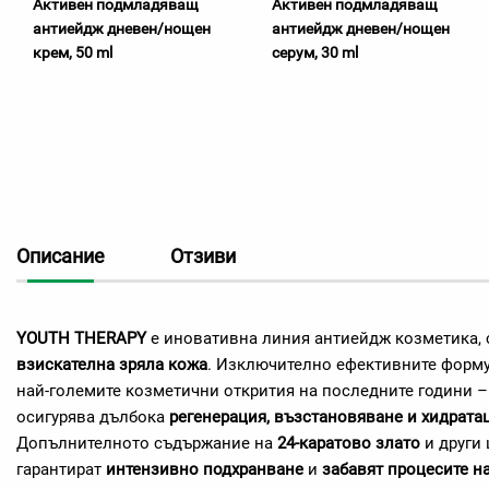
Активен подмладяващ
Активен подмладяващ
антиейдж дневен/нощен
антиейдж дневен/нощен
крем, 50 ml
серум, 30 ml
Описание
Отзиви
YOUTH THERAPY
е иновативна линия антиейдж козметика, 
взискателна зряла кожа
. Изключително ефективните форму
най-големите козметични открития на последните години 
осигурява дълбока
регенерация, възстановяване и хидрата
Допълнителното съдържание на
24-каратово злато
и други
гарантират
интензивно подхранване
и
забавят процесите н