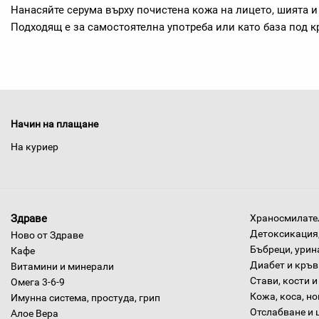
Нанасяйте серума върху почистена кожа на лицето, шията и 
Подходящ е за самостоятелна употреба или като база под к
Начин на плащане
На куриер
Здраве
Храносмилател
Детоксикация,
Ново от Здраве
Бъбреци, урин
Кафе
Диабет и кръв
Витамини и минерали
Стави, кости и
Омега 3-6-9
Кожа, коса, н
Имунна система, простуда, грип
Отслабване и 
Алое Вера