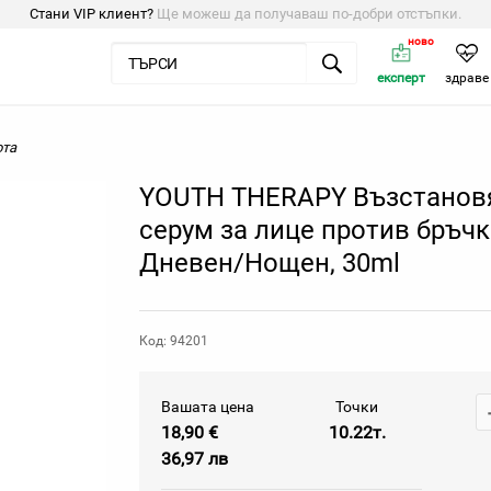
Стани VIP клиент?
Ще можеш да получаваш по-добри отстъпки.
ново
експерт
здраве
ота
YOUTH THERAPY Възстано
серум за лице против бръчк
Дневен/Нощен, 30ml
Код: 94201
Вашата цена
Точки
18,90 €
10.22т.
36,97 лв