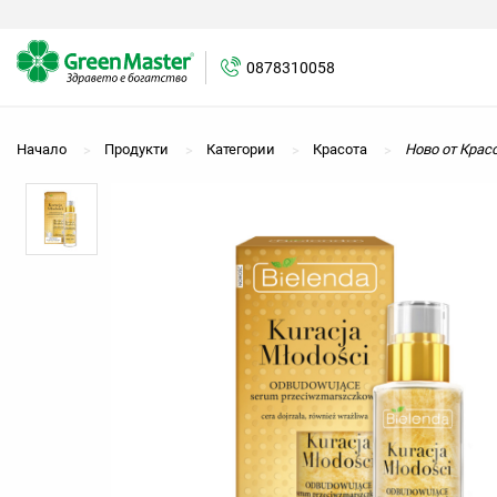
0878310058
0878310058
Начало
Продукти
Категории
Красота
Ново от Крас