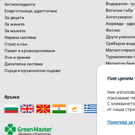
Водорасли - с
Антиоксиданти
Витални гъби
Енерготоници, адаптогени
Антитуморно
За децата
Аюрведа - здр
За жените
Фитнес
За мъжете
Други уникалн
Нервна система
Сребърна вод
Стрес и сън
Магнитотерап
Памет и кръвооросяване
Турмалинови 
Очи и зрение
Магнитна биж
Дихателна система
Диетични хра
Сърце и кръвоносни съдове
Ние ценим 
Ние използва
Връзки
показваме п
С кликването
от наша стра
Политика за 
За нас