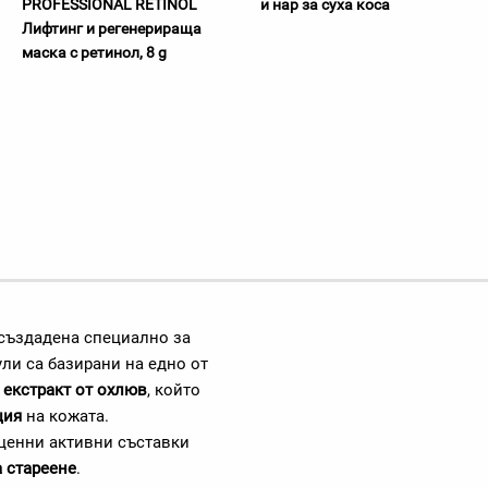
PROFESSIONAL RETINOL
и нар за суха коса
Лифтинг и регенерираща
маска с ретинол, 8 g
създадена специално за
ли са базирани на едно от
–
екстракт от охлюв
, който
ция
на кожата.
 ценни активни съставки
а стареене
.