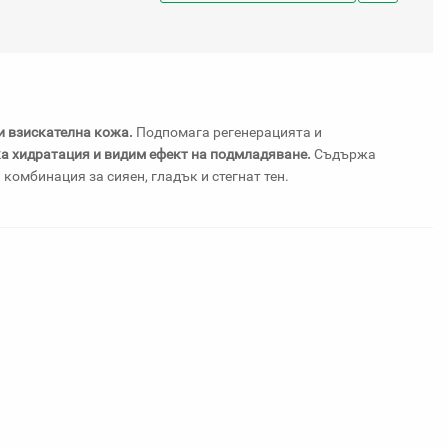
Добави
в
любими
и взискателна кожа.
Подпомага регенерацията и
а хидратация и видим ефект на подмладяване.
Съдържа
комбинация за сияен, гладък и стегнат тен.