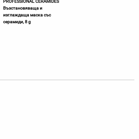
PROFESSIONAL CERAMIDES
Възстановяваща и
изглаждаща маска със
серамиди, 8 g