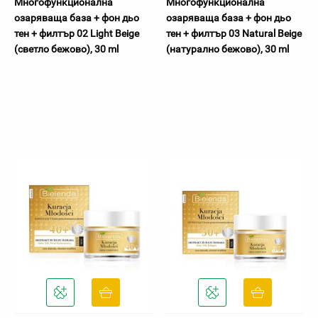
Многофункционална
Многофункционална
озаряваща база + фон дьо
озаряваща база + фон дьо
тен + филтър 02 Light Beige
тен + филтър 03 Natural Beige
(светло бежово), 30 ml
(натурално бежово), 30 ml