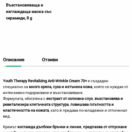
Възстановяваща и
изглаждаща маска със
серамиди, 8 g
Описание
Отзиви
Youth Therapy Revitalizing Anti-Wrinkle Cream 70+
е създаден
специално за
много зряла, суха и изтънена кожа
, която се нуждае от
интензивно подхранване и възстановяване.
Формулата, обогатена с
екстракт от охлювна слуз
,
възстановява и
ревитализира клетъчната структура
,
повишава плътността и
еластичността на кожата
, като ѝ придава по-младежки и отпочинал
вид.
Кремът
изглажда дълбоки бръчки и линии
,
предпазва от отпускане