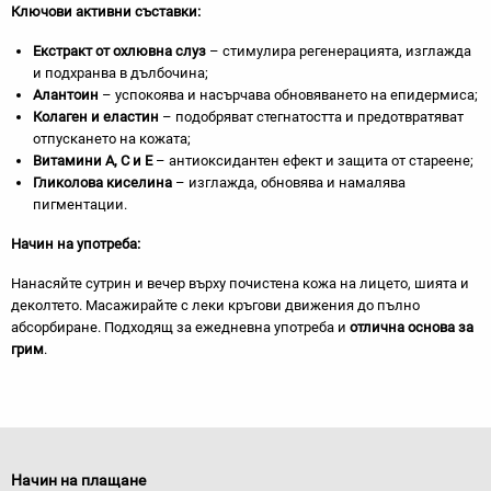
Ключови активни съставки:
Екстракт от охлювна слуз
– стимулира регенерацията, изглажда
и подхранва в дълбочина;
Алантоин
– успокоява и насърчава обновяването на епидермиса;
Колаген и еластин
– подобряват стегнатостта и предотвратяват
отпускането на кожата;
Витамини A, C и E
– антиоксидантен ефект и защита от стареене;
Гликолова киселина
– изглажда, обновява и намалява
пигментации.
Начин на употреба:
Нанасяйте сутрин и вечер върху почистена кожа на лицето, шията и
деколтето. Масажирайте с леки кръгови движения до пълно
абсорбиране. Подходящ за ежедневна употреба и
отлична основа за
грим
.
Начин на плащане