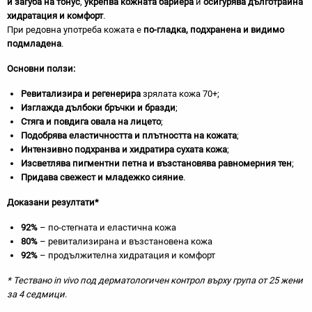
и загуба на тонус
,
укрепва кожната бариера
и
осигурява дълготрайна
хидратация и комфорт
.
При редовна употреба кожата е
по-гладка, подхранена и
видимо
подмладена
.
Основни ползи:
Ревитализира и регенерира
зрялата кожа 70+;
Изглажда дълбоки бръчки и бразди
;
Стяга и повдига овала на лицето
;
Подобрява еластичността и плътността на кожата
;
Интензивно подхранва и хидратира сухата кожа
;
Изсветлява пигментни петна и възстановява равномерния тен
;
Придава свежест и младежко сияние
.
Доказани резултати*
92%
– по-стегната и еластична кожа
80%
– ревитализирана и възстановена кожа
92%
– продължителна хидратация и комфорт
* Тествано in vivo под дерматологичен контрол върху група от 25 жени
за 4 седмици.