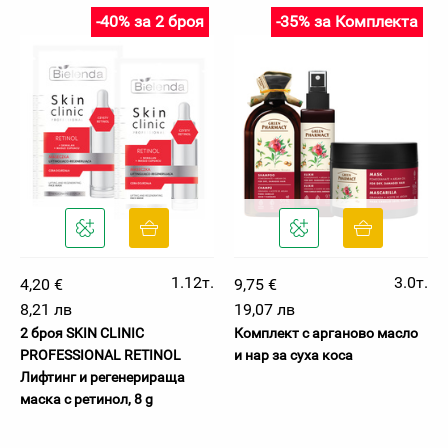
-40% за 2 броя
-35% за Комплекта
1.12т.
3.0т.
4,20 €
9,75 €
8,21 лв
19,07 лв
2 броя SKIN CLINIC
Комплект с арганово масло
PROFESSIONAL RETINOL
и нар за суха коса
Лифтинг и регенерираща
маска с ретинол, 8 g