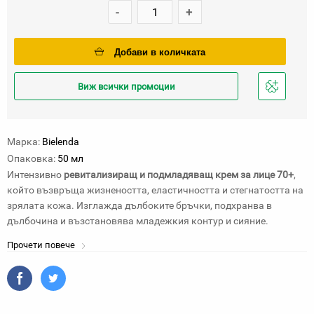
-
+
Добави в количката
Виж всички промоции
Добави
в
любими
Марка:
Bielenda
Опаковка:
50 мл
Интензивно
ревитализиращ и подмладяващ крем за лице 70+
,
който възвръща жизнеността, еластичността и стегнатостта на
зрялата кожа. Изглажда дълбоките бръчки, подхранва в
дълбочина и възстановява младежкия контур и сияние.
Прочети повече