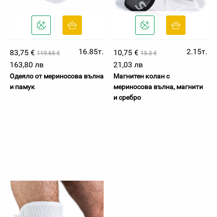
16.85т.
2.15т.
83,75 €
10,75 €
119.65 €
15.3 €
163,80 лв
21,03 лв
Одеяло от мериносова вълна
Магнитен колан с
и памук
мериносова вълна, магнити
и сребро