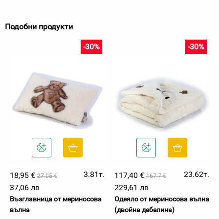
Подобни продукти
-30%
-30%
3.81т.
23.62т.
18,95 €
117,40 €
27.05 €
167.7 €
37,06 лв
229,61 лв
Възглавница от мериносова
Одеяло от мериносова вълна
вълна
(двойна дебелина)