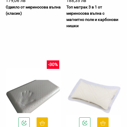
179,06 лв
188,35 лв
Одеяло от мериносова вълна
Топ матрак 3 в 1 от
(класик)
мериносова вълна с
магнитно поле и карбонови
нишки
-30%