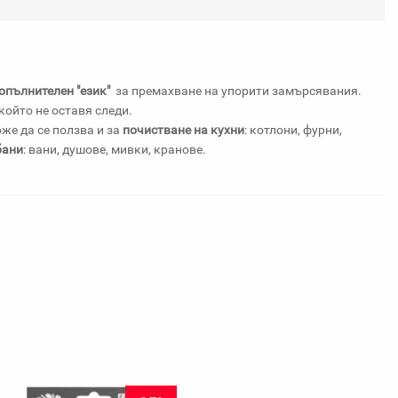
любими
опълнителен "език"
за премахване на упорити замърсявания.
 който не оставя следи.
оже да се ползва и за
почистване на кухни
: котлони, фурни,
бани
: вани, душове, мивки, кранове.