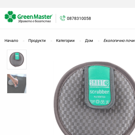
0878310058
0878310058
Начало
Продукти
Категории
Дом
Екологично почи