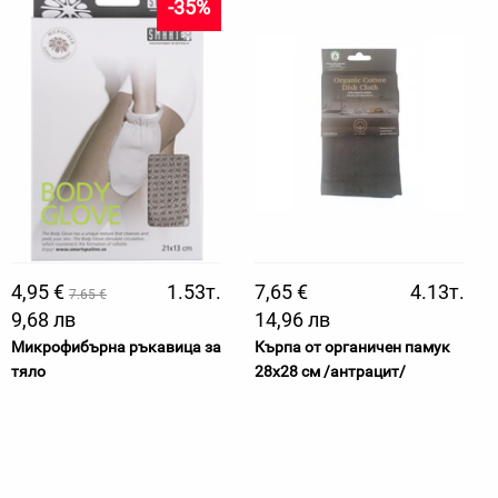
-35%
4,95 €
1.53т.
7,65 €
4.13т.
7.65 €
9,68 лв
14,96 лв
Микрофибърна ръкавица за
Кърпа от органичен памук
тяло
28х28 см /антрацит/