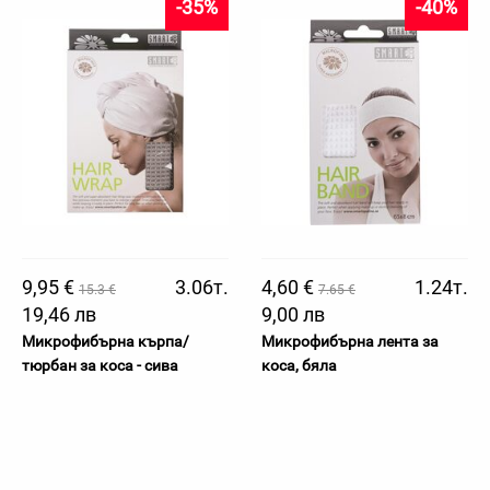
-35%
-40%
9,95 €
3.06т.
4,60 €
1.24т.
15.3 €
7.65 €
19,46 лв
9,00 лв
Микрофибърна кърпа/
Микрофибърна лента за
тюрбан за коса - сива
коса, бяла