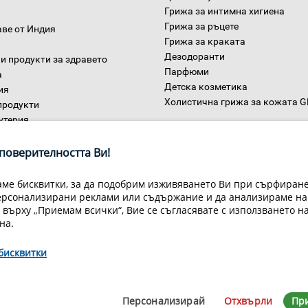
Грижа за интимна хигиена
Грижа за ръцете
аве от Индия
Грижа за краката
Дезодоранти
и продукти за здравето
Парфюми
а
Детска козметика
ия
Холистична грижа за кожата 
продукти
утерия
Дом
ни
поверителността Ви!
ме бисквитки, за да подобрим изживяването Ви при сърфиране,
ерсонализирани реклами или съдържание и да анализираме на
 върху „Приемам всички“, Вие се съгласявате с използването н
на.
бисквитки
Условия за доставка
Конфиденциалност на информацията
Общи
Декларация за личните данни
Често задавани въпроси
Контакти
Персонализирай
Отхвърли
Пр
йн Мастър Груп ООД, 1309 София, ул. Пиротска 151, Телефон: 07007