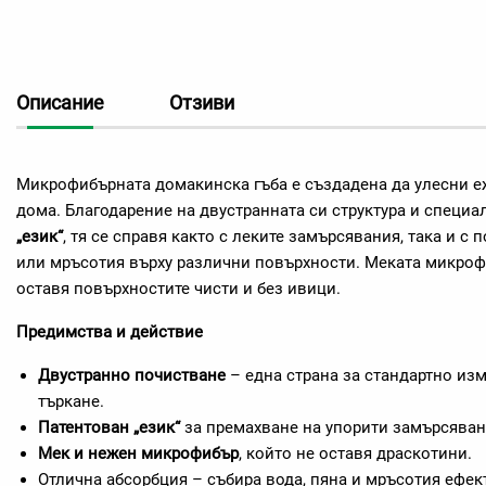
Описание
Отзиви
Микрофибърната домакинска гъба е създадена да улесни е
дома. Благодарение на двустранната си структура и специ
„език“
, тя се справя както с леките замърсявания, така и с 
или мръсотия върху различни повърхности. Меката микроф
оставя повърхностите чисти и без ивици.
Предимства и действие
Двустранно почистване
– една страна за стандартно изм
търкане.
Патентован „език“
за премахване на упорити замърсяван
Мек и нежен микрофибър
, който не оставя драскотини.
Отлична абсорбция – събира вода, пяна и мръсотия ефек