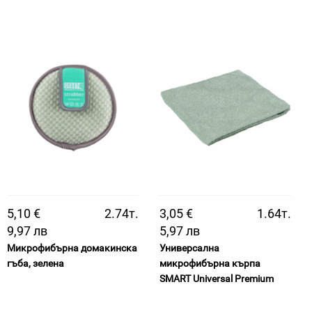
5,10 €
2.74т.
3,05 €
1.64т.
9,97 лв
5,97 лв
Микрофибърна домакинска
Универсална
гъба, зелена
микрофибърна кърпа
SMART Universal Premium