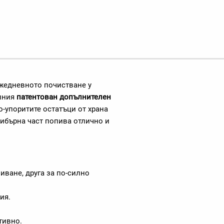
жедневното почистване у
алния
патентован допълнителен
по-упоритите остатъци от храна
ибърна част попива отлично и
иване, друга за по-силно
ия.
тивно.