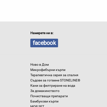
Намерете ни в:
facebook
Ново в Дом
Микрофибърни кърпи
Терапевтична серия за спалня
Съдове за готвене STONELINE®
Кани за филтриране на вода
За домакинството
Почистващи препарати
Бамбукови кърпи
MOP SET