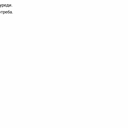
 уреди.
треба.