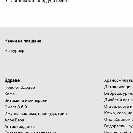
Изплакнете след употреба.
Начин на плащане
На куриер
Здраве
Храносмилател
Детоксикация,
Ново от Здраве
Бъбреци, урин
Кафе
Диабет и кръв
Витамини и минерали
Стави, кости и
Омега 3-6-9
Кожа, коса, н
Имунна система, простуда, грип
Отслабване и 
Алое Вера
Водорасли - с
Антиоксиданти
Витални гъби