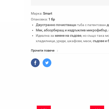
Марка:
Smart
Опаковка:
1 бр
Двустранно почистваща
гъба с патентован
д
Мек, абсорбиращ и издръжлив микрофибър
,
Идеална за
миене на съдове
, но също така м
хладилници, уреди, шкафове, маси,
съдове и 
Прочети повече