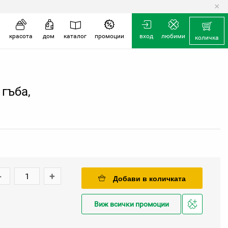
×
количка
красота
дом
каталог
промоции
вход
любими
количка
гъба,
-
+
Добави в количката
Виж всички промоции
Добави
в