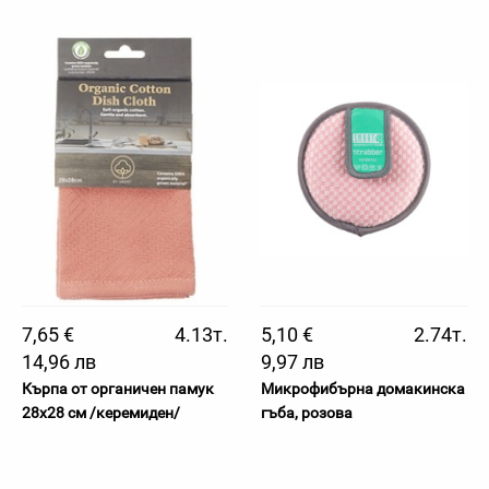
7,65 €
4.13т.
5,10 €
2.74т.
14,96 лв
9,97 лв
Кърпа от органичен памук
Микрофибърна домакинска
28х28 см /керемиден/
гъба, розова