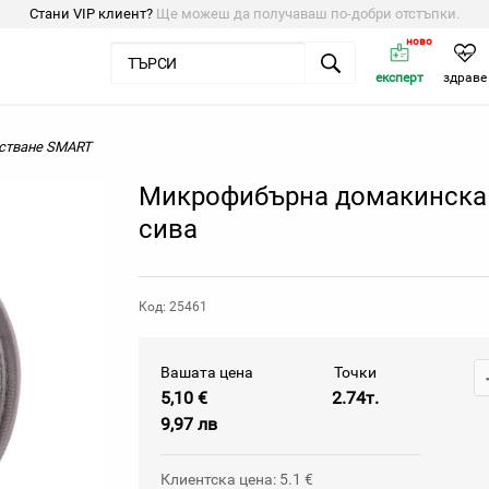
Стани VIP клиент?
Ще можеш да получаваш по-добри отстъпки.
ново
експерт
здраве
стване SMART
Микрофибърна домакинска 
сива
Код: 25461
Вашата цена
Точки
5,10 €
2.74т.
9,97 лв
Клиентска цена: 5.1 €