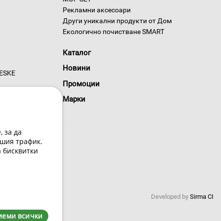
Рекламни аксесоари
Други уникални продукти от Дом
Екологично почистване SMART
Каталог
Новини
GESKE
Промоции
Марки
 за да
шия трафик.
а бисквитки
 условия
Developed by
Sirma CI
иеми всички
0220