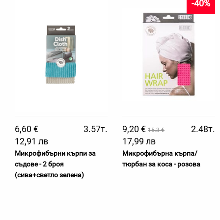
-40%
6,60 €
3.57т.
9,20 €
2.48т.
15.3 €
12,91 лв
17,99 лв
Микрофибърни кърпи за
Микрофибърна кърпа/
съдове - 2 броя
тюрбан за коса - розова
(сива+светло зелена)