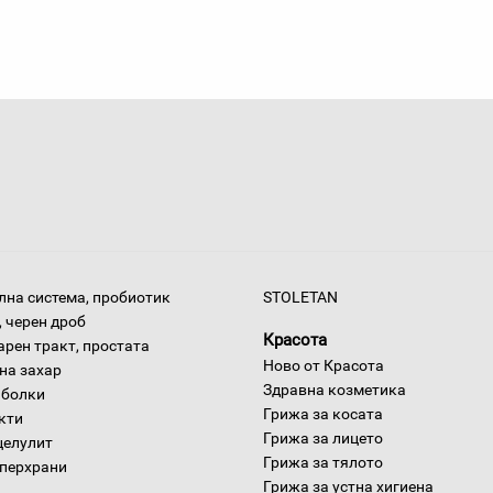
на система, пробиотик
STOLETAN
 черен дроб
Красота
арен тракт, простата
Ново от Красота
на захар
Здравна козметика
 болки
Грижа за косата
окти
Грижа за лицето
целулит
Грижа за тялото
уперхрани
Грижа за устна хигиена