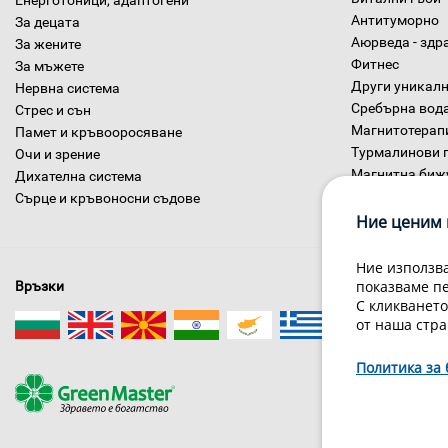
Енерготоници, адаптогени
Антитуморно
За децата
Аюрведа - здр
За жените
Фитнес
За мъжете
Други уникалн
Нервна система
Сребърна вод
Стрес и сън
Магнитотерап
Памет и кръвооросяване
Турмалинови 
Очи и зрение
Магнитна биж
Дихателна система
Диетични хра
Сърце и кръвоносни съдове
Ние ценим 
Ние използва
показваме п
Връзки
С кликването
от наша стра
Политика за 
За нас
Гри