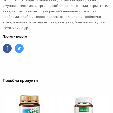
Sanct Bernhard препоръчва за подпомагане при: срив на
имунната система, алергични заболявания, екземи, дерматити,
акне, херпес симплекс, туморни заболявания, стомашни
проблеми, диабет, атеросклероза, отпадналост, проблемна
кожа, повишен холестерол, рани, контузии, болки в мускули и
сухожилия и др.
Прочети повече
Подобни продукти