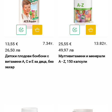
7.34т.
13.82т.
13,55 €
25,55 €
26,50 лв
49,97 лв
Детски плодови бонбони с
Мултивитамини и минерали
витамини А, C и E за деца, без
A - Z, 150 капсули
захар