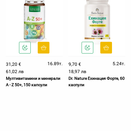
16.89т.
5.24т.
31,20 €
9,70 €
61,02 лв
18,97 лв
Мултивитамини и минерали
Dr. Nature Ехинацея Форте, 60
A - Z 50+, 150 капсули
каспули