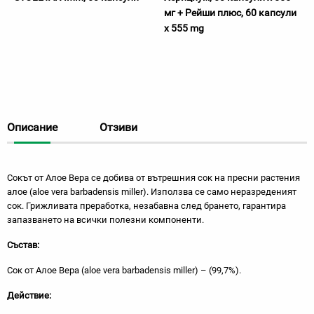
мг + Рейши плюс, 60 капсули
x 555 mg
Описание
Отзиви
Сокът от Алое Вера се добива от вътрешния сок на пресни растения
алое (aloe vera barbadensis miller). Използва се само неразреденият
сок. Грижливата преработка, незабавна след брането, гарантира
запазването на всички полезни компоненти.
Състав:
Сок от Алое Вера (aloe vera barbadensis miller) – (99,7%).
Действие: