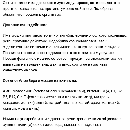
Сокът от алое има доказано имуномодулиращо, антиоксидантно,
противовъзпалително, противотуморно действие. Подобрява
обменните процеси в организма.
Допълнително действие:
Има мощно противоалергично, антибактериално, болкоуспокояващо,
регенеративно действие. Подобрява храносмилателната и
отделителната системи и еластичността на кръвоносните съдове.
Повлиява положително подвижността на ставите и мускулите.
Поради факта, че е изцяло естествен продукт, са възможни малки
вариации на външен вид, цвят и вкус, които не намаляват
качеството на сока.
Сокът от Алое Вера е мощен източник на:
Аминокиселини (в това число 8 незаменими), витамини (А, В1, В2,
В6, В12, С и Е, фолиева киселина и никотина-мид), микро- и
макроелементи (калций, натрий, желязо, калий, хром, магнезий,
манган, мед и цинк).
Начин на употреба:
3 пъти дневно преди хранене по 20 ml (около 2
супени лъжици) сок от алое вера, смесен с плодов сок.