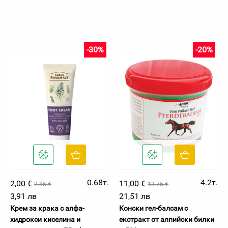
-30%
-20%
0.68т.
4.2т.
2,00 €
11,00 €
2.85 €
13.75 €
3,91 лв
21,51 лв
Крем за крака с алфа-
Конски гел-балсам с
хидрокси киселина и
екстракт от алпийски билки