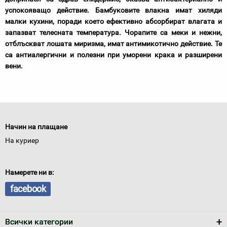
успокояващо действие
. Бамбуковите влакна имат хиляди
малки кухини, поради което ефективно а
бсорбират влагата и
запазват телесната температура
. Чорапите са меки и нежни,
отблъскват лошата миризма,
имат антимикотично действие
. Те
са
антиалергични
и полезни при уморени крака и разширени
вени.
Начин на плащане
На куриер
Намерете ни в:
facebook
Всички категории