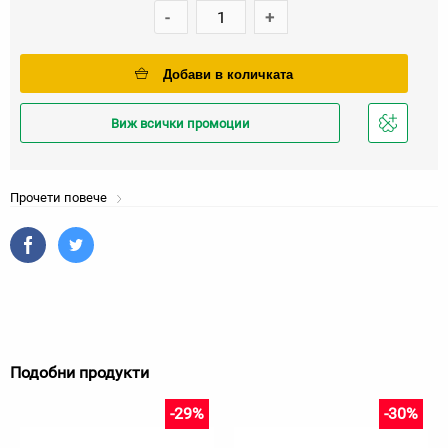
-
+
Добави в количката
Виж всички промоции
Добави
в
любими
Прочети повече
Подобни продукти
-29%
-30%