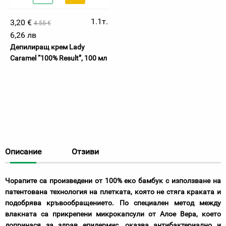
1.1т.
3,20 €
4.55 €
6,26 лв
Депилиращ крем Lady
Caramel “100% Result”, 100 мл
Описание
Отзиви
Чорапите са произведени от
100% еко бамбук
с използване на
патентована технология на плетката
, която не стяга краката и
подобрява кръвообращението. По специален метод между
влакната са прикрепени
микрокапсули от Алое Вера
, което
допринася за здрав епидермис, оказва
антибактериално и