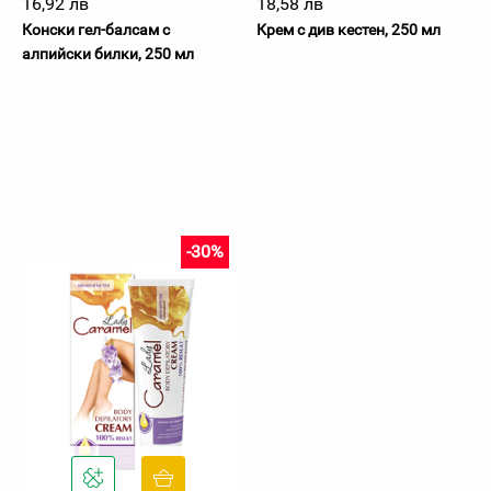
16,92 лв
18,58 лв
Конски гел-балсам с
Крем с див кестен, 250 мл
алпийски билки, 250 мл
-30%