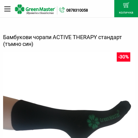
0878310058
количка
Бамбукови чорапи ACTIVE THERAPY стандарт
(тъмно син)
-30%