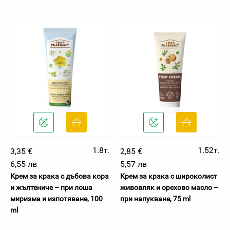
1.8т.
1.52т.
3,35 €
2,85 €
6,55 лв
5,57 лв
Крем за крака с дъбова кора
Крем за крака с широколист
и жълтениче – при лоша
живовляк и орехово масло –
миризма и изпотяване, 100
при напукване, 75 ml
ml