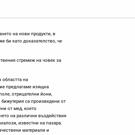
нето на нови продукти, в
же би като доказателство, че
ствения стремеж на човек за
в областта на
ние предлагаме изящна
поле, отрицателни йони,
 бижутерия са произведени от
ни от мед, което
нето на различни въздействия
налози, известни на пазара.
ачествени материали и