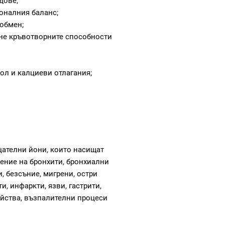
дове;
оналния баланс;
обмен;
не кръвотворните способности
ол и калциеви отлагания;
цателни йони, които насищат
ение на бронхити, бронхиални
, безсъние, мигрени, остри
, инфаркти, язви, гастрити,
ойства, възпалителни процеси