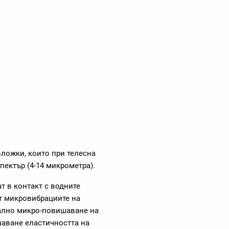
ложки, които при телесна
пектър (4-14 микрометра).
т в контакт с водните
т микровибрациите на
кално микро-повишаване на
шаване еластичността на