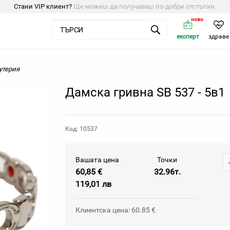
Стани VIP клиент?
Ще можеш да получаваш по-добри отстъпки.
ново
експерт
здраве
утерия
Дамска гривна SB 537 - 5в1
Код: 10537
Вашата цена
Точки
60,85 €
32.96т.
119,01 лв
Клиентска цена: 60.85 €