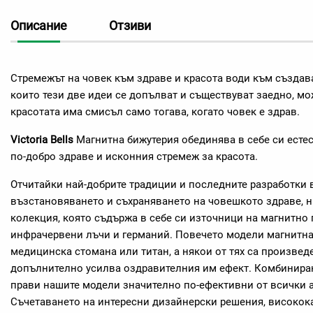
Описание
Отзиви
Стремежът на човек към здраве и красота води към създава
които тези две идеи се допълват и съществуват заедно, мо
красотата има смисъл само тогава, когато човек е здрав.
Victoria Bells
Магнитна бижутерия обединява в себе си есте
по-добро здраве и исконния стремеж за красота.
Отчитайки най-добрите традиции и последните разработки 
възстановяването и съхраняването на човешкото здраве, 
колекция, която съдържа в себе си източници на магнитно 
инфрачервени лъчи и германий. Повечето модели магнитна
медицинска стомана или титан, а някои от тях са произведе
допълнително усилва оздравителния им ефект. Комбинира
прави нашите модели значително по-ефективни от всички а
Съчетаването на интересни дизайнерски решения, високок