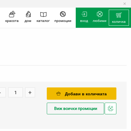
×
красота
дом
каталог
промоции
вход
любими
количка
-
+
Добави в количката
Виж всички промоции
Добави
в
любими