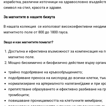
изработка, различни източници на здравословно въздейст
символ на стил, красота и здраве.
За магнитите в нашите бижута
В нашата колекция се използват високоефективни неодимо
магнитното поле от 800 до 1800 гауса.
Защо и как магнитите помагат?
Достъпна и ефективна възможност за компенсация на 
магнитно поле.
Мощно биохимично и биофизично действие върху орган
трайно подобряване на кръвообръщението;
подобряване преноса на кислород до всички клетки, тък
нормализиране на артериалното налягане(даже и при хро
препятстване образуването и ефективно разбиване на гр
тромбоцити;
повишаване проницаемостта на клетъчните мембрани;