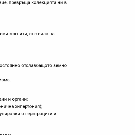
вие, превръща колекцията ни в
ви магнити, със сила на
постоянно отславбащото земно
изма.
ани и органи;
нична хипертония);
упировки от еритроцити и