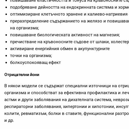
повишаване еластичността и тонуса на кръвоносните съ
подобряване дейността на ендокринната система и хорм
оптимизиране клетъчното хранене и калиево-натриевия 
преразпределение съдържанието на желязо и повишава
на организма;
повишаване биологическата активност на магнезия;
пречистване на кръвоносните съдове от шлаки, холестер
активиране енергийния обмен в акупунктурните
точки на организма;
болкоуспокояващ ефект
Отрицателни йони
В някои модели се съдържат специални източници на отри
организма и способстват за ефективна профилактика и леч
астми и други заболявания на дихателната система, неврози
респираторни заболявания, хипертонии и хипотонии, инсулти
колити, ревматизъм, болки в ставите, функционални разтр
и др.