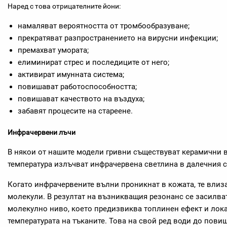
Наред с това отрицателните йони:
намаляват вероятността от тромбообразуване;
прекратяват разпространението на вирусни инфекции;
премахват умората;
елиминират стрес и последиците от него;
активират имунната система;
повишават работоспособността;
повишават качеството на въздуха;
забавят процесите на стареене.
Инфрачервени лъчи
В някои от нашите модели гривни съществуват керамични в
температура излъчват инфрачервена светлина в далечния с
Когато инфрачервените вълни проникнат в кожата, те влиза
молекули. В резултат на възникващия резонанс се засилва
молекулно ниво, което предизвиква топлинен ефект и ло
температурата на тъканите. Това на свой ред води до пови