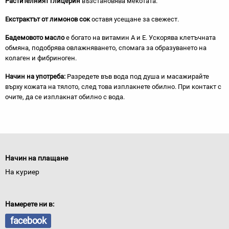
Растителният глицерин
възстановява мекотата.
Екстрактът от лимонов сок
оставя усещане за свежест.
Бадемовото масло
е богато на витамин A и Е. Ускорява клетъчната
обмяна, подобрява овлажняването, спомага за образуването на
колаген и фибриноген.
Начин на употреба:
Разредете във вода под душа и масажирайте
върху кожата на тялото, след това изплакнете обилно. При контакт с
очите, да се изплакнат обилно с вода.
Начин на плащане
На куриер
Намерете ни в:
facebook