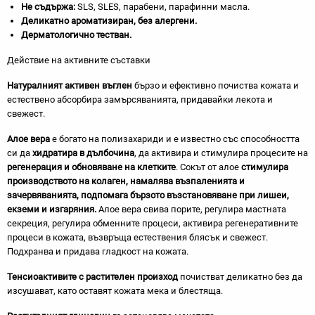
Не съдържа:
SLS, SLES, парабени, парафинни масла.
Деликатно ароматизиран, без алергени.
Дерматологично тестван.
Действие на активните съставки
Натуралният активен въглен
бързо и ефективно почиства кожата и
естествено абсорбира замърсяванията, придавайки лекота и
свежест.
Алое вера
е богато на полизахариди и е известно със способността
си да
хидратира в дълбочина
, да активира и стимулира процесите на
регенерация и обновяване на клетките
. Сокът от алое
стимулира
производството на колаген, намалява възпаленията и
зачервяванията, подпомага бързото възстановяване при лишеи,
екземи и изгаряния.
Алое вера свива порите, регулира мастната
секреция, регулира обменните процеси, активира регенеративните
процеси в кожата, възвръща естествения блясък и свежест.
Подхранва и придава гладкост на кожата.
Тенсиоактивите с растителен произход
почистват деликатно без да
изсушават, като оставят кожата мека и блестяща.