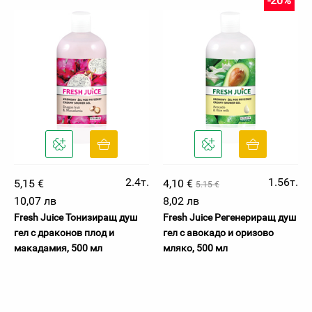
-20%
2.4т.
1.56т.
5,15 €
4,10 €
5.15 €
10,07 лв
8,02 лв
Fresh Juice Тонизиращ душ
Fresh Juice Регенериращ душ
гел с драконов плод и
гел с авокадо и оризово
макадамия, 500 мл
мляко, 500 мл