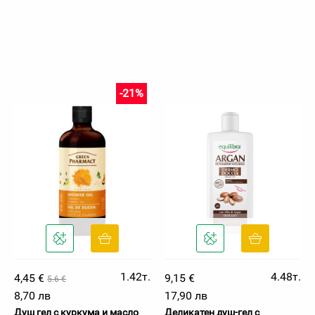
-21%
1.42т.
4.48т.
4,45 €
9,15 €
5.6 €
8,70 лв
17,90 лв
Душ гел с куркума и масло
Деликатен душ-гел с