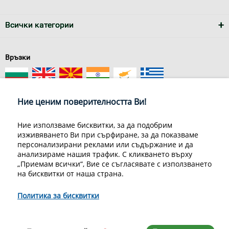
Всички категории
Връзки
Ние ценим поверителността Ви!
Ние използваме бисквитки, за да подобрим
изживяването Ви при сърфиране, за да показваме
За нас
Условия за доставка
персонализирани реклами или съдържание и да
Конфиденциалност на информацията
Общи условия
анализираме нашия трафик. С кликването върху
Декларация за личните данни
Често задавани въпроси
„Приемам всички“, Вие се съгласявате с използването
Контакти
на бисквитки от наша страна.
Грийн Мастър Груп ООД, 1309 София, ул. Пиротска 151, Телефон:
070070220
Политика за бисквитки
© 1998-2020 Green Master Group Ltd, All rights reserved.
Developed by
Sirma CI