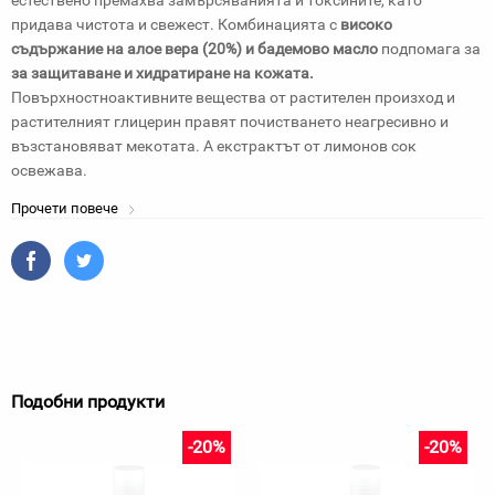
естествено премахва замърсяванията и токсините, като
придава чистота и свежест. Комбинацията с
високо
съдържание на алое вера (20%) и бадемово масло
подпомага за
за защитаване и хидратиране на кожата.
Повърхностноактивните вещества от растителен произход и
растителният глицерин правят почистването неагресивно и
възстановяват мекотата. А екстрактът от лимонов сок
освежава.
Прочети повече
Подобни продукти
-20%
-20%