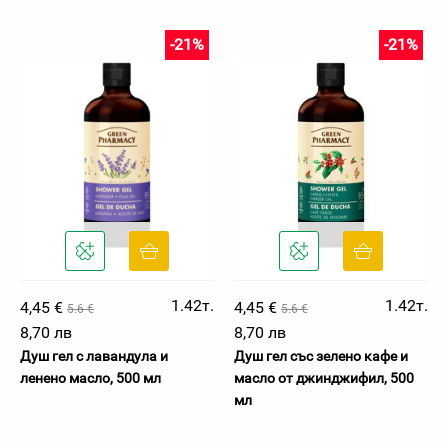
-21%
-21%
1.42т.
1.42т.
4,45 €
4,45 €
5.6 €
5.6 €
8,70 лв
8,70 лв
Душ гел с лавандула и
Душ гел със зелено кафе и
ленено масло, 500 мл
масло от джинджифил, 500
мл