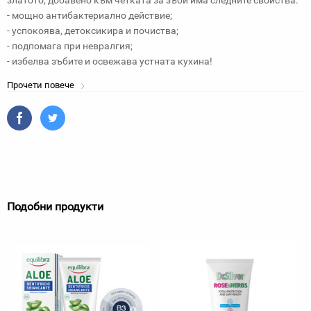
златото, добавено към четката за зъби има следните свойства:
- мощно антибактериално действие;
- успокоява, детоксикира и почиства;
- подпомага при невралгия;
- избелва зъбите и освежава устната кухина!
Прочети повече
Подобни продукти