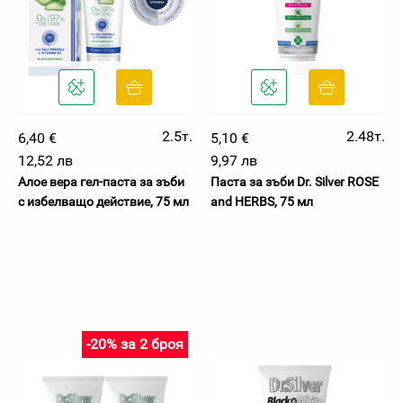
2.5т.
2.48т.
6,40 €
5,10 €
12,52 лв
9,97 лв
Алое вера гел-паста за зъби
Паста за зъби Dr. Silver ROSE
с избелващо действие, 75 мл
and HERBS, 75 мл
-20% за 2 броя