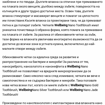
заоблени и по-твърди. Дългите влакна са отлични при премахването
на плаката около венците; дълбоко между зъбите; повърхността на
кътниците и други трудно достъпни места. Освен това, дългите
влакна стимулират и масажират венците и помагат за цялостното
им почистване.Късите влакна са проектирани така, че да премахват
петна и да полират зъбите. Четките
Wellbeing
Nano Toothbrush имат
уникална почистваща U-образна форма, която помага за премахване
на плаката от зъбите. За разлика от обикновените четки за зъби,
тази форма на влакната увеличава многократно възможността да се
достигне до всички зони в устната кухина, включително до най-
малките отвори между зъбите.
Обикновените четки са идеална среда за развитие и
разпространение на бактерии и микроби! За разлика от тях,
наносреброто, нанозлатото и нанонефтита в
Wellbeing
Nano
Toothbrush не позволяват на вредните микроорганизми да се
размножават. Само няколко часа след измиване, четката ви вече е
самопочистена и не съдържа бактерии и микроби. Така ползвате
нова четка всеки път, когато си миете зъбите с
Wellbeing
Nano Gold
Toothbrush,
Wellbeing
Nano Silver Toothbrush или
Wellbeing
Nano Jade
Toothbrush!
Произведени по нанотехнология с имплантирани във влакната нано