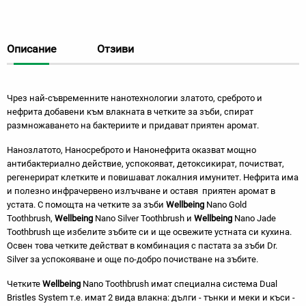
Описание
Отзиви
Чрез най-съвременните нанотехнологии златото, среброто и
нефрита добавени към влакната в четките за зъби, спират
размножаването на бактериите и придават приятен аромат.
Нанозлатото, Наносреброто и Нанонефрита оказват мощно
антибактериално действие, успокояват, детоксикират, почистват,
регенерират клетките и повишават локалния имунитет. Нефрита има
и полезно инфрачервено излъчване и оставя приятен аромат в
устата. С помощта на четките за зъби
Wellbeing
Nano Gold
Toothbrush,
Wellbeing
Nano Silver Toothbrush и
Wellbeing
Nano Jade
Toothbrush ще избелите зъбите си и ще освежите устната си кухина.
Освен това четките действат в комбинация с
пастата за зъби Dr.
Silver
за успокояване и още по-добро почистване на зъбитe.
Четките
Wellbeing
Nano Toothbrush имат специална система Dual
Bristles System т.е. имат 2 вида влакна: дълги - тънки и меки и къси -