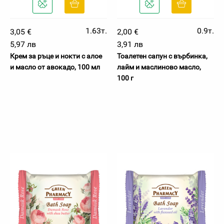
1.63т.
0.9т.
3,05 €
2,00 €
5,97 лв
3,91 лв
Крем за ръце и нокти с алое
Тоалетен сапун с върбинка,
и масло от авокадо, 100 мл
лайм и маслиново масло,
100 г