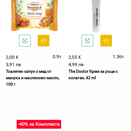
0.9т.
1.36т.
2,00 €
2,55 €
3,91 лв
4,99 лв
Тоалетен сапун с мед от
The Doctor Крем за ръце с
манука и маслиново масло,
колаген, 42 ml
100 г
-40% за Комплекта