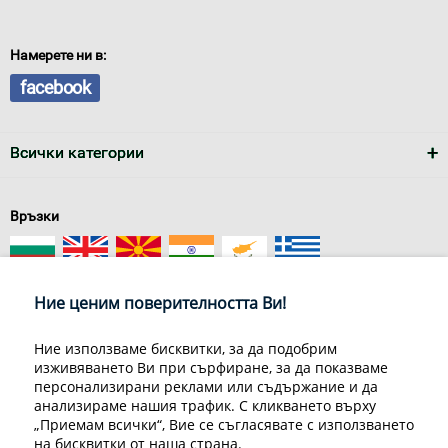
Намерете ни в:
facebook
Всички категории
Връзки
Ние ценим поверителността Ви!
Ние използваме бисквитки, за да подобрим
изживяването Ви при сърфиране, за да показваме
За нас
Условия за доставка
персонализирани реклами или съдържание и да
Конфиденциалност на информацията
Общи условия
анализираме нашия трафик. С кликването върху
Декларация за личните данни
Често задавани въпроси
„Приемам всички“, Вие се съгласявате с използването
Контакти
на бисквитки от наша страна.