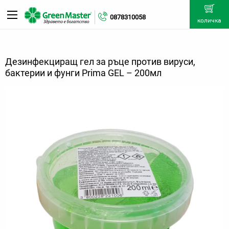
0878310058
количка
Дезинфекциращ гел за ръце против вируси,
бaктерии и фунги Prima GEL – 200мл