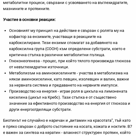
метаболитни процеси, свързани с усвояването на въглехидратите,
мазнините и протеините.
Участие в основни реакции:
Основният му принцип на действие е свързан с ролята му на
кофактор за ензимите, участващи в реакциите на
карбоксилиране. Тези ензими спомагат за добавянето на
карбоксилна група (COOH) към определени субстрати, което е
критична стъпка в различни метаболитни пътища.
Глюконеогенеза - процес, при който тялото произвежда глюкоза
от невъглехидратни източници.
Метаболизъм на аминокиселините - участва в метаболизма на
някои аминокиселини, като левцин, изолевцин и валин, важни
за нервната система и предаването на нервните импулси.
Производство на енергия - играе роля в цикъла на лимонената
киселина (цикъл на Кребс). Тази стъпка е от съществено
значение за ефективното производство на енергия от глюкоза и
други енергоотделящи субстрати.
Биотинът не случайно е наричан и „витамин на красотата“, тъй като
е пряко свързан с доброто състояние на косата, кожата и ноктите. В7
е важен за синтеза на кератин - влакнест структурен протеин, който