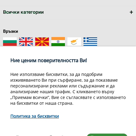
Всички категории
Връзки
Ние ценим поверителността Ви!
Ние използваме бисквитки, за да подобрим
За нас
Условия за доставка
изживяването Ви при сърфиране, за да показваме
Конфиденциалност на информацията
Общи условия
персонализирани реклами или съдържание и да
анализираме нашия трафик. С кликването върху
Декларация за личните данни
Често задавани въпроси
„Приемам всички“, Вие се съгласявате с използването
Контакти
на бисквитки от наша страна.
Грийн Мастър Груп ООД, 1309 София, ул. Пиротска 151, Телефон:
070070220
Политика за бисквитки
© 1998-2020 Green Master Group Ltd, All rights reserved.
Developed by
Sirma CI