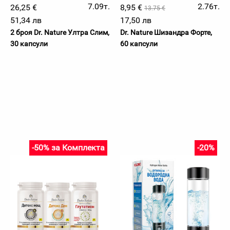
7.09т.
2.76т.
26,25 €
8,95 €
13.75 €
51,34 лв
17,50 лв
2 броя Dr. Nature Ултра Слим,
Dr. Nature Шизандра Форте,
30 капсули
60 капсули
-50% за Комплекта
-20%