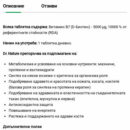
Описание
Отзиви
Всяка таблетка съдържа
: Витамин В7 (D-Биотин) - 5000 µg, 10000 % от
референтните стойности (RDA)
Начин на употреба:
1 таблетка дневно.
Dr. Nature
препоръчва за подпомагане на:
Метаболизма и усвояване на основни нутриенти: мазнини,
протеини и въглехидрати
Синтез на някои ензими с критична за организма роля
Подобряване здравето и красотата на кожата, косата, ноктите
(базова роля за синтеза на протеина кератин)
Подобряване на здравината и еластичността на съединителната
тъкан (епителна, мускулна и нервна)
Антиоксидантна защита
Повишаване на енергията
Растежа и поддържането на здрави кости
Допълнителни ползи