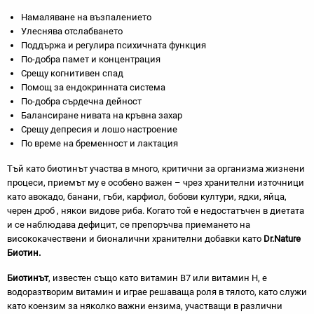
Намаляване на възпалението
Улеснява отслабването
Поддържа и регулира психичната функция
По-добра памет и концентрация
Срещу когнитивен спад
Помощ за ендокринната система
По-добра сърдечна дейност
Балансиране нивата на кръвна захар
Срещу депресия и лошо настроение
По време на бременност и лактация
Тъй като биотинът участва в много, критични за организма жизнени
процеси, приемът му е особено важен – чрез хранителни източници
като авокадо, банани, гъби, карфиол, бобови култури, ядки, яйца,
черен дроб , някои видове риба. Когато той е недостатъчен в диетата
и се наблюдава дефицит, се препоръчва приемането на
висококачествени и бионалични хранителни добавки като
Dr.Nature
Биотин.
Биотинът
, известен също като витамин B7 или витамин H, е
водоразтворим витамин и играе решаваща роля в тялото, като служи
като коензим за няколко важни ензима, участващи в различни