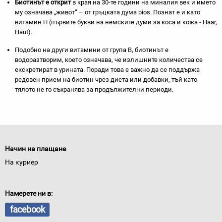
Биотинът е открит
в края на 30-те години на миналия век и името
му означава „живот“ – от гръцката дума bios. Познат е и като
витамин H (първите букви на немските думи за коса и кожа - Haar,
Haut).
Подобно на други витамини от група В, биотинът е
водоразтворим, което означава, че излишните количества се
екскретират в урината. Поради това е важно да се поддържа
редовен прием на биотин чрез диета или добавки, тъй като
тялото не го съхранява за продължителни периоди.
Начин на плащане
На куриер
Намерете ни в:
facebook