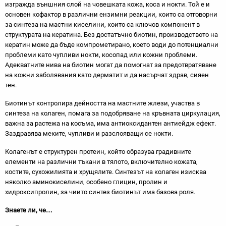
изгражда външния слой на човешката кожа, коса и нокти. Той е и
основен кофактор в различни ензимни реакции, които са отговорни
за синтеза на мастни киселини, които са ключов компонент в
структурата на кератина. Без достатъчно биотин, производството на
кератин може да бъде компрометирано, което води до потенциални
проблеми като чупливи нокти, косопад или кожни проблеми.
Адекватните нива на биотин могат да помогнат за предотвратяване
на кожни заболявания като дерматит и да насърчат здрав, сияен
тен.
Биотинът контролира дейността на мастните жлези, участва в
синтеза на колаген, помага за подобряване на кръвната циркулация,
важна за растежа на косъма, има антиоксидантен антиейдж ефект.
Заздравява меките, чупливи и разслояващи се нокти.
Колагенът е структурен протеин, който образува градивните
елементи на различни тъкани в тялото, включително кожата,
костите, сухожилията и хрущялите. Синтезът на колаген изисква
няколко аминокиселини, особено глицин, пролин и
хидроксипролин, за чиито синтез биотинът има базова роля.
Знаете ли, че…