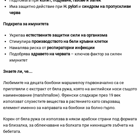
Подпомага при
колит, подуване, газове и запек
Има защитно действие при
H. pylori
и
синдром на пропускливи
черва
Подкрепа за имунитета
Укрепва
естествените защитни сили на организма
Стимулира
производството на бели кръвни клетки
Намалява риска от
респираторни инфекции
Подобрява
здравето на червата
– ключов фактор за силен
имунитет
Знаете ли, че…
Любимите на децата бонбони маршмелоу първоначално са се
приготвяли с екстракт от бяла ружа, която на английски носи същото
наименование (marshmallow). Френски сладкари през 19 век
използват слузестите вещества в растението като свързващ
елемент именно за направата на бонбони за болно гърло.
Корен от бяла ружа се използва в някои арабски страни под формата
на близалка, за облекчаване на болката при никнещите зъбчета на
бебетата.