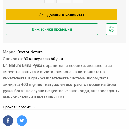
Добави в количката
Виж всички промоции
Добави
в
любими
Марка:
Doctor Nature
Опаковка:
60 капсули за 60 дни
Dr. Nature Бяла Ружа
е хранителна добавка, създадена за
цялостна защита и възстановяване на лигавиците на
дихателната и храносмилателната система. Формулата
съдържа
400 mg чист натурален екстракт от корен на Бяла
ружа
, богат на слузни вещества, флавоноиди, антиоксиданти,
аминокиселини и витамини C и E.
Прочети повече