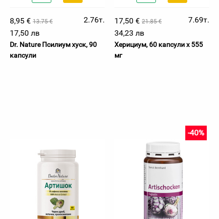
2.76т.
7.69т.
8,95 €
17,50 €
13.75 €
21.85 €
17,50 лв
34,23 лв
Dr. Nature Псилиум хуск, 90
Херициум, 60 капсули х 555
капсули
мг
-40%