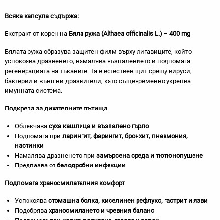
Всяка капсула съдържа:
Екстракт от корен на
Бяла ружа (Althaea officinalis L.) – 400 mg
Бялата ружа образува защитен филм върху лигавиците, който
успокоява дразненето, намалява възпалението и подпомага
регенерацията на тъканите. Тя е естествен щит срещу вируси,
бактерии и външни дразнители, като същевременно укрепва
имунната система.
Подкрепа за дихателните пътища
Облекчава
суха кашлица и възпалено гърло
Подпомага при
ларингит, фарингит, бронхит, пневмония,
настинки
Намалява дразненето при
замърсена среда и тютюнопушене
Предпазва от
белодробни инфекции
Подпомага храносмилателния комфорт
Успокоява
стомашна болка, киселинен рефлукс, гастрит и язви
Подобрява
храносмилането и чревния баланс