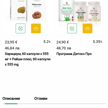
5.2т.
5.35т.
23,95 €
24,90 €
46,84 лв
48,70 лв
Херициум, 60 капсули х 555
Програма Детокс Про
мг + Рейши плюс, 60 капсули
x 555 mg
Описание
Отзиви