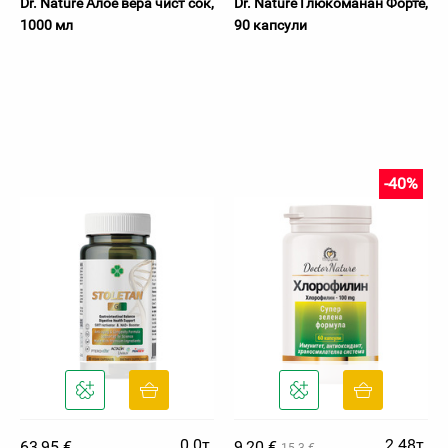
Dr. Nature Алое вера чист сок,
Dr. Nature Глюкоманан Форте,
1000 мл
90 капсули
-40%
0.0т.
2.48т.
63,95 €
9,20 €