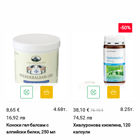
-50%
4.68т.
8.25т.
8,65 €
38,10 €
76.15 €
16,92 лв
74,52 лв
Конски гел-балсам с
Хиалуронова киселина, 120
алпийски билки, 250 мл
капсули