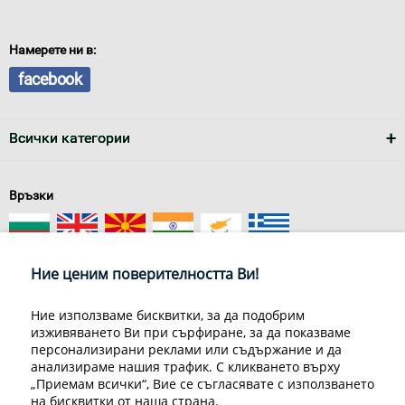
Намерете ни в:
facebook
Всички категории
Връзки
Ние ценим поверителността Ви!
Ние използваме бисквитки, за да подобрим
изживяването Ви при сърфиране, за да показваме
За нас
Условия за доставка
персонализирани реклами или съдържание и да
Конфиденциалност на информацията
Общи условия
анализираме нашия трафик. С кликването върху
Декларация за личните данни
Често задавани въпроси
„Приемам всички“, Вие се съгласявате с използването
Контакти
на бисквитки от наша страна.