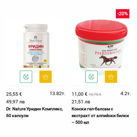
-20%
13.82т.
4.2т.
25,55 €
11,00 €
13.75 €
49,97 лв
21,51 лв
Dr. Nature Уридин Комплекс,
Конски гел-балсам с
60 капсули
екстракт от алпийски билки
– 500 мл