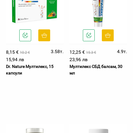
3.58т.
4.9т.
8,15 €
12,25 €
10.2 €
15.3 €
15,94 лв
23,96 лв
Dr. Nature Мултилекс, 15
Мултилекс СБД балсам, 30
капсули
мл