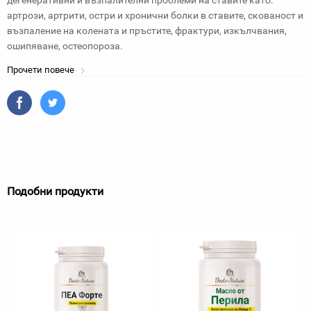
дегенеративни и възпалителни проблеми на ставите като:
артрози, артрити, остри и хронични болки в ставите, скованост и
възпаление на колената и пръстите, фрактури, изкълчвания,
ошипяване, остеопороза.
Прочети повече
Подобни продукти