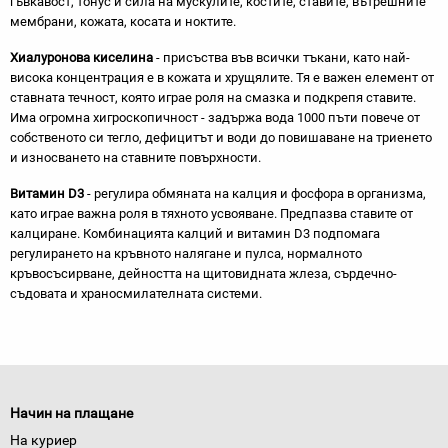
гъвкавост, тонус и сила на мускулите, костите, ставите, вътрешните
мембрани, кожата, косата и ноктите.
Хиалуронова киселина
- присъства във всички тъкани, като най-
висока концентрация е в кожата и хрущялите. Тя е важен елемент от
ставната течност, която играе роля на смазка и подкрепя ставите.
Има огромна хигроскопичност - задържа вода 1000 пъти повече от
собственото си тегло, дефицитът и води до повишаване на триенето
и износването на ставните повърхности.
Витамин D3
- регулира обмяната на калция и фосфора в организма,
като играе важна роля в тяхното усвояване. Предпазва ставите от
калциране. Комбинацията калций и витамин D3 подпомага
регулирането на кръвното налягане и пулса, нормалното
кръвосъсирване, дейността на щитовидната жлеза, сърдечно-
съдовата и храносмилателната системи.
Начин на плащане
На куриер