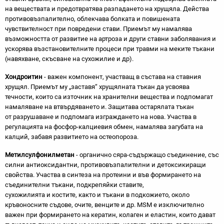
на веществата и предотвратява разпадането на хрущяла. Действа
противовъзпалително, облекчава болката и повишената
чувствителност при повредени стави. Приемът му намалява
възможността от развитие на артроза и други ставни заболявания и
ускорява възстановителните процеси при травми на меките тъкани
(навяхване, скъсване на сухожилие и др).
Хондроитин
- важен компонент, участващ в състава на ставния
хрущял. Приемът му „заставя“ хрущялната тъкан да усвоява
течности, които са източник на хранителни вещества и подпомагат
намаляване на втвърдяването и. Защитава остарялата тъкан
от разрушаване и подпомага изграждането на нова. Участва в
регулацията на фосфор-калциевия обмен, намалява загубата на
калций, забавя развитието на остеопороза.
Метилсулфонилметан
- органично сяра-съдържащо съединение, със
силни антиоксидантни, противовъзпалителни и детоксикиращи
свойства. Участва в синтеза на протеини и във формирането на
съединителни тъкани, подкрепяйки ставите,
сухожилията и костите, както и тъкани в подкожието, около
кръвоносните съдове, очите, венците и др. МSM e изключително
важен при формирането на кератин, колаген и еластин, които дават