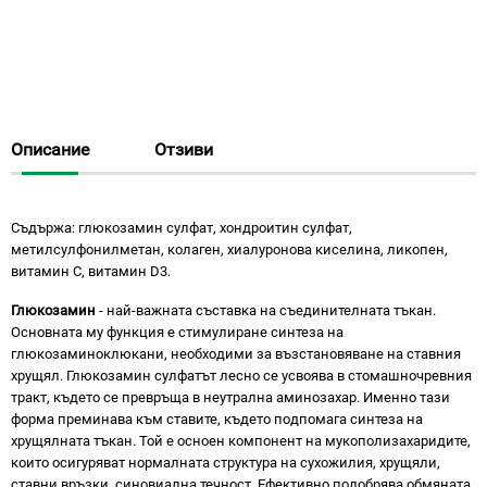
Описание
Отзиви
Съдържа: глюкозамин сулфат, хондроитин сулфат,
метилсулфонилметан, колаген, хиалуронова киселина, ликопен,
витамин С, витамин D3.
Глюкозамин
- най-важната съставка на съединителната тъкан.
Основната му функция е стимулиране синтеза на
глюкозаминоклюкани, необходими за възстановяване на ставния
хрущял. Глюкозамин сулфатът лесно се усвоява в стомашночревния
тракт, където се превръща в неутрална аминозахар. Именно тази
форма преминава към ставите, където подпомага синтеза на
хрущялната тъкан. Той е осноен компонент на мукополизахаридите,
които осигуряват нормалната структура на сухожилия, хрущяли,
ставни връзки, синовиална течност. Ефективно подобрява обмяната