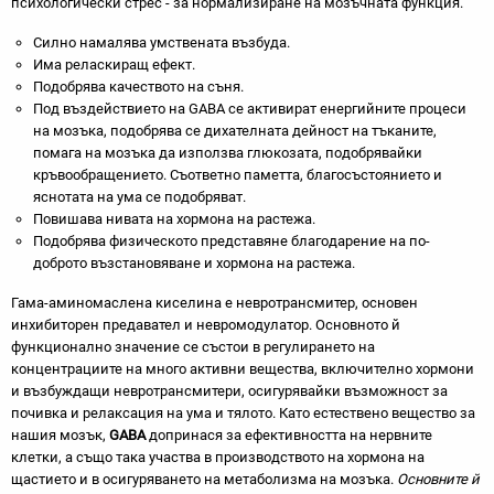
психологически стрес - за нормализиране на мозъчната функция.
Силно намалява умствената възбуда.
Има реласкиращ ефект.
Подобрява качеството на съня.
Под въздействието на GABA се активират енергийните процеси
на мозъка, подобрява се дихателната дейност на тъканите,
помага на мозъка да използва глюкозата, подобрявайки
кръвообращението. Съответно паметта, благосъстоянието и
яснотата на ума се подобряват.
Повишава нивата на хормона на растежа.
Подобрява физическото представяне благодарение на по-
доброто възстановяване и хормона на растежа.
Гама-аминомаслена киселина е невротрансмитер, основен
инхибиторен предавател и невромодулатор. Основното й
функционално значение се състои в регулирането на
концентрациите на много активни вещества, включително хормони
и възбуждащи невротрансмитери, осигурявайки възможност за
почивка и релаксация на ума и тялото. Като естествено вещество за
нашия мозък,
GABA
допринася за ефективността на нервните
клетки, а също така участва в производството на хормона на
щастието и в осигуряването на метаболизма на мозъка.
Основните й