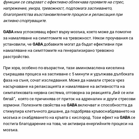
функции се свързват с ефективно облекчава проявите на стрес,
напрежение, умора, тревожност, подпомага заспиването,
благоприятства възстановителните процеси и релаксация при
активно спортуващите.
GABA
има успокояващ ефект върху мозъка, което може да помогне
за намаляване на симптомите на тревожност. Някои проучвания са
установили, че
GABA
добавките могат да бъдат ефективни при
намаляване на симптомите на генерализирано тревожно
разстройство.
При хора, особено по-възрастни, тази аминомаслена киселина
съкращава процеса на заспиване с 5 минути и удължава дълбоката
фаза на съня, сочат изследвания. Може да намали стреса чрез
насърчаване на релаксацията и намаляване на активността на
симпатиковата нервна система, отговорна за реакцията „бий се или
бягай“, която се причинява от приток на адреналин и други стресови
хормони. Полезните свойства на
GABA
включват и способността да
стимулира клетъчното дишане, да подобрява кръвоснабдяването на
мозъка и снабдяването на кръвта с кислород. Този ефект на
GABA
се
постига благодарение на това, че активира енергийните процеси на
мозъка.