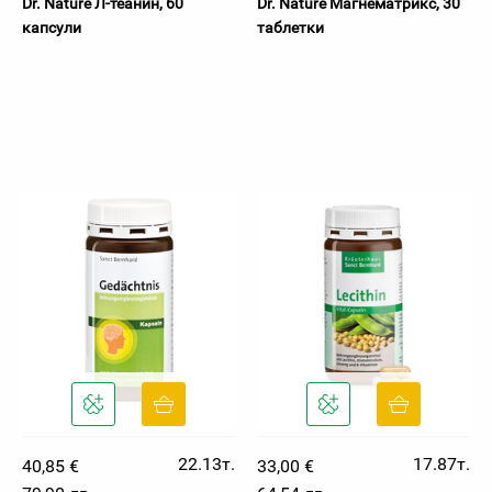
Dr. Nature Л-теанин, 60
Dr. Nature Магнематрикс, 30
капсули
таблетки
22.13т.
17.87т.
40,85 €
33,00 €