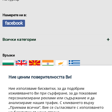
Намерете ни в:
facebook
Всички категории
Връзки
Ние ценим поверителността Ви!
Ние използваме бисквитки, за да подобрим
изживяването Ви при сърфиране, за да показваме
За нас
Условия за доставка
персонализирани реклами или съдържание и да
Конфиденциалност на информацията
Общи условия
анализираме нашия трафик. С кликването върху
Декларация за личните данни
Често задавани въпроси
„Приемам всички“, Вие се съгласявате с използването
Контакти