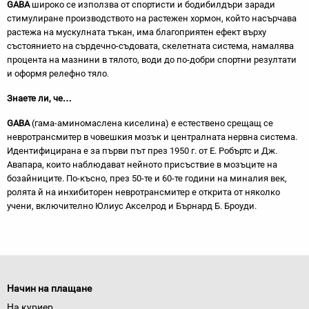
GABA
широко се използва от спортисти и бодибилдъри заради
стимулиране производството на растежен хормон, който насърчава
растежа на мускулната тъкан, има благоприятен ефект върху
състоянието на сърдечно-съдовата, скелетната система, намалява
процента на мазнини в тялото, води до по-добри спортни резултати
и оформя релефно тяло.
Знаете ли, че…
GABA
(гама-аминомаслена киселина) е естествено срещащ се
невротрансмитер в човешкия мозък и централната нервна система.
Идентифицирана е за първи път през 1950 г. от Е. Робъртс и Дж.
Авапара, които наблюдават нейното присъствие в мозъците на
бозайниците. По-късно, през 50-те и 60-те години на миналия век,
ролята й на инхибиторен невротрансмитер е открита от няколко
учени, включително Юлиус Акселрод и Бърнард Б. Броуди.
Начин на плащане
На куриер