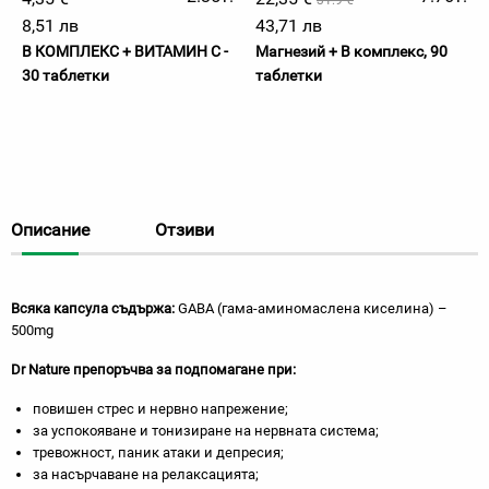
31.9 €
8,51 лв
43,71 лв
В КОМПЛЕКС + ВИТАМИН С -
Магнезий + B комплекс, 90
30 таблетки
таблетки
Описание
Отзиви
Всяка капсула съдържа:
GABA (гама-аминомаслена киселина) –
500mg
D
r
N
а
ture
препоръчва за подпомагане при:
повишен стрес и нервно напрежение;
за успокояване и тонизиране на нервната система;
тревожност, паник атаки и депресия;
за насърчаване на релаксацията;