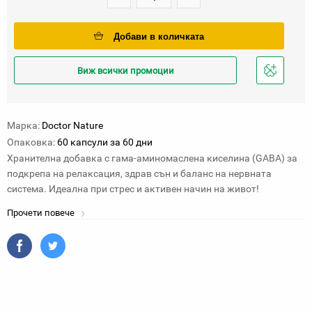
Добави в количката
Виж всички промоции
Добави
в
любими
Марка:
Doctor Nature
Опаковка:
60 капсули за 60 дни
Хранителна добавка с гама-аминомаслена киселина (GABA) за
подкрепа на релаксация, здрав сън и баланс на нервната
система. Идеална при стрес и активен начин на живот!
Прочети повече