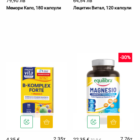
79,90 лв
64,54 лв
Мемори Капс, 180 капсули
Лецитин Витал, 120 капсули
-30%
2.35т.
7.76т.
4,35 €
22,35 €