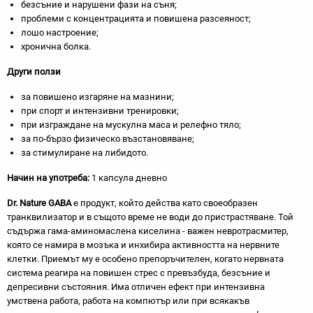
безсъние и нарушени фази на съня;
проблеми с концентрацията и повишена разсеяност;
лошо настроение;
хронична болка.
Други ползи
за повишено изгаряне на мазнини;
при спорт и интензивни тренировки;
при изграждане на мускулна маса и релефно тяло;
за по-бързо физическо възстановяване;
за стимулиране на либидото.
Начин на употреба:
1 капсула дневно
Dr. Nature
GABA
е продукт, който действа като своеобразен
транквилизатор и в същото време не води до пристрастяване. Той
съдържа гама-аминомаслена киселина - важен невротрасмитер,
която се намира в мозъка и инхибира активността на нервните
клетки. Приемът му е особено препоръчителен, когато нервната
система реагира на повишен стрес с превъзбуда, безсъние и
депресивни състояния. Има отличен ефект при интензивна
умствена работа, работа на компютър или при всякакъв