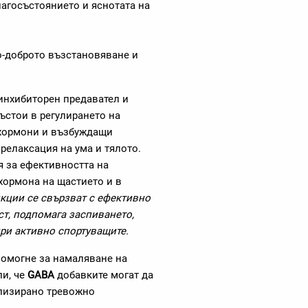
агосъстоянието и яснотата на
о-доброто възстановяване и
инхибиторен предавател и
ъстои в регулирането на
 хормони и възбуждащи
релаксация на ума и тялото.
 за ефективността на
 хормона на щастието и в
кции се свързват с ефективно
ст, подпомага заспиването,
ри активно спортуващите.
помогне за намаляване на
ли, че
GABA
добавките могат да
ализирано тревожно