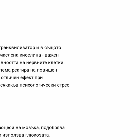
 транквилизатор и в същото
маслена киселина - важен
вността на нервните клетки.
стема реагира на повишен
 отличен ефект при
всякакъв психологически стрес
роцеси на мозъка, подобрява
а използва глюкозата,