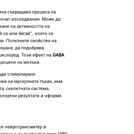
ина съкращава процеса на
 сочат изследвания. Може да
ване на активността на
 се или бягай“, която се
ни. Полезните свойства на
ишане, да подобрява
кислород. Този ефект на
GABA
процеси на мозъка.
ади стимулиране
ежа на мускулната тъкан, има
а, скелетната система,
 спортни резултати и оформя
се невротрансмитер в