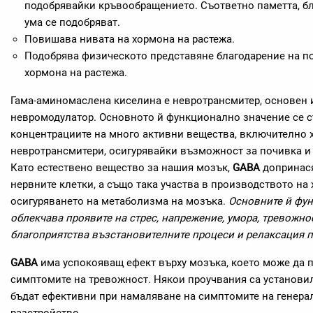
подобрявайки кръвообращението. Съответно паметта, бл
ума се подобряват.
Повишава нивата на хормона на растежа.
Подобрява физическото представяне благодарение на п
хормона на растежа.
Гама-аминомаслена киселина е невротрансмитер, основен 
невромодулатор. Основното й функционално значение се с
концентрациите на много активни вещества, включително
невротрансмитери, осигурявайки възможност за почивка и 
Като естествено вещество за нашия мозък,
GABA
допринася
нервните клетки, а също така участва в производството на
осигуряването на метаболизма на мозъка.
Основните й фун
облекчава проявите на стрес, напрежение, умора, тревожно
благоприятства възстановителните процеси и релаксация п
GABA
има успокояващ ефект върху мозъка, което може да 
симптомите на тревожност. Някои проучвания са установи
бъдат ефективни при намаляване на симптомите на генер