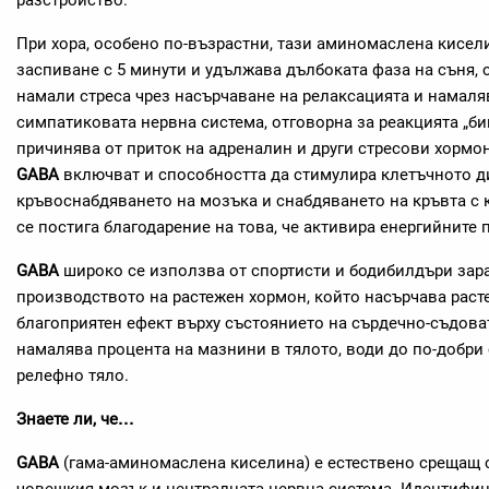
разстройство.
При хора, особено по-възрастни, тази аминомаслена кисел
заспиване с 5 минути и удължава дълбоката фаза на съня,
намали стреса чрез насърчаване на релаксацията и намаля
симпатиковата нервна система, отговорна за реакцията „бий
причинява от приток на адреналин и други стресови хормо
GABA
включват и способността да стимулира клетъчното д
кръвоснабдяването на мозъка и снабдяването на кръвта с 
се постига благодарение на това, че активира енергийните 
GABA
широко се използва от спортисти и бодибилдъри зар
производството на растежен хормон, който насърчава раст
благоприятен ефект върху състоянието на сърдечно-съдоват
намалява процента на мазнини в тялото, води до по-добри
релефно тяло.
Знаете ли, че…
GABA
(гама-аминомаслена киселина) е естествено срещащ 