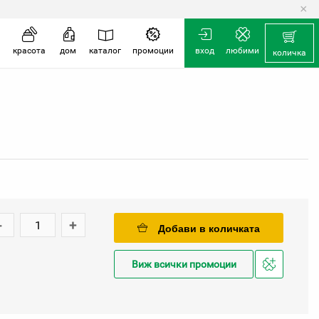
×
красота
дом
каталог
промоции
вход
любими
количка
-
+
Добави в количката
Виж всички промоции
Добави
в
любими