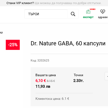
Стани VIP клиент?
Ще можеш да получаваш по-добри отстъпки.
ново
експерт
здраве
ма
Dr. Nature GABA, 60 капсули
-25%
Код: 3202625
Вашата цена
Точки
6,10 €
2.33т.
8.15 €
11,93 лв
Клиентска цена: 6.1 €