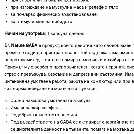
при спорт и интензивни тренировки;
при изграждане на мускулна маса и релефно тяло;
за по-бързо физическо възстановяване;
за стимулиране на либидото.
Начин на употреба:
1 капсула дневно
Dr. Nature
GABA
е продукт, който действа като своеобразен
време не води до пристрастяване. Той съдържа гама-амино
невротрасмитер, която се намира в мозъка и инхибира акти
Приемът му е особено препоръчителен, когато нервната си
стрес с превъзбуда, безсъние и депресивни състояния. Има
интензивна умствена работа, работа на компютър или при 
- за нормализиране на мозъчната функция.
Силно намалява умствената възбуда.
Има реласкиращ ефект.
Подобрява качеството на съня.
Под въздействието на GABA се активират енергийните п
се дихателната дейност на тъканите, помага на мозъка д