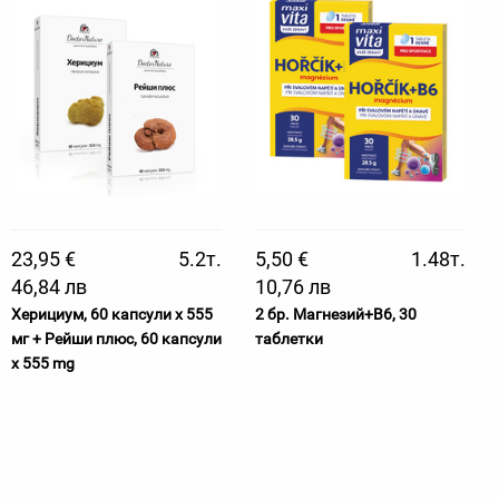
23,95 €
5.2т.
5,50 €
1.48т.
46,84 лв
10,76 лв
Херициум, 60 капсули х 555
2 бр. Магнезий+B6, 30
мг + Рейши плюс, 60 капсули
таблетки
x 555 mg