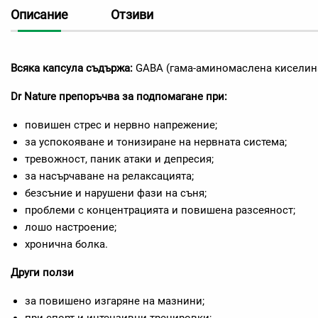
Описание
Отзиви
Всяка капсула съдържа:
GABA (гама-аминомаслена киселин
D
r
N
а
ture
препоръчва за подпомагане при:
повишен стрес и нервно напрежение;
за успокояване и тонизиране на нервната система;
тревожност, паник атаки и депресия;
за насърчаване на релаксацията;
безсъние и нарушени фази на съня;
проблеми с концентрацията и повишена разсеяност;
лошо настроение;
хронична болка.
Други ползи
за повишено изгаряне на мазнини;