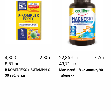
4,35 €
2.35т.
22,35 €
7.76т.
31.9 €
8,51 лв
43,71 лв
В КОМПЛЕКС + ВИТАМИН С -
Магнезий + B комплекс, 90
30 таблетки
таблетки