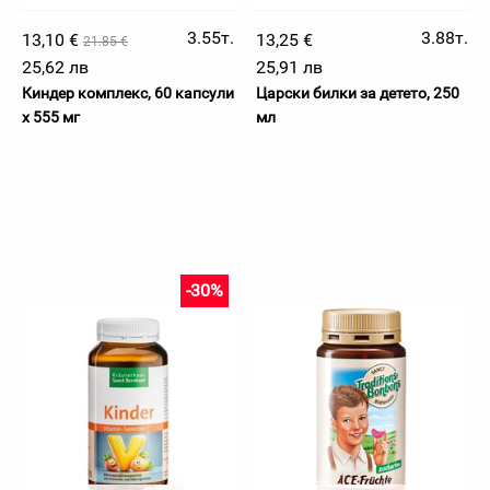
3.55т.
3.88т.
13,10 €
13,25 €
21.85 €
25,62 лв
25,91 лв
Киндер комплекс, 60 капсули
Царски билки за детето, 250
х 555 мг
мл
-30%