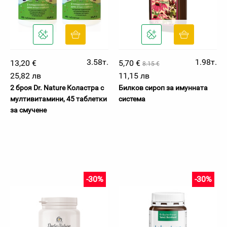
3.58т.
1.98т.
13,20 €
5,70 €
8.15 €
25,82 лв
11,15 лв
2 броя Dr. Nature Коластра с
Билков сироп за имунната
мултивитамини, 45 таблетки
система
за смучене
-30%
-30%