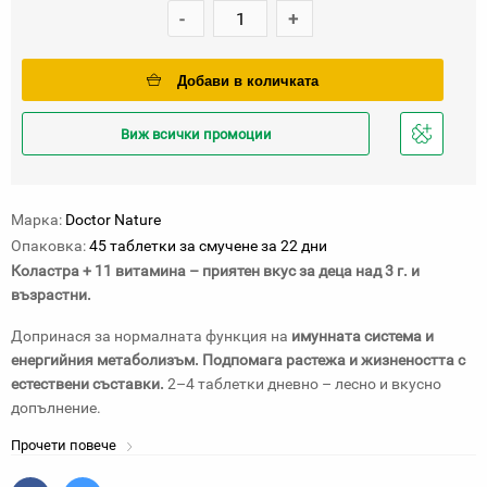
-
+
Добави в количката
Виж всички промоции
Добави
в
любими
Марка:
Doctor Nature
Опаковка:
45 таблетки за смучене за 22 дни
Коластра + 11 витамина – приятен вкус за деца над 3 г. и
възрастни.
Допринася за нормалната функция на
имунната система и
енергийния метаболизъм. Подпомага растежа и жизнеността с
естествени съставки.
2–4 таблетки дневно – лесно и вкусно
допълнение.
Прочети повече