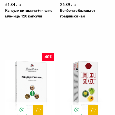
51,34 лв
26,89 лв
Капсули витамини + пчелно
Бонбони с балсам от
млечице, 120 капсули
градински чай
-40%