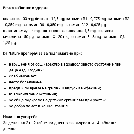
Всяка таблетка съдържа:
коластра - 30 mg; биотин - 12,5 μg; витамин В1 - 0,275 mg; витамин В2
- 0,350 mg; витамин В6 - 0,350 mg; витамин В12 - 0,625 μg;
никотинамид - 4 mg; пантотенова киселина 1,5 mg; фолиева
киселина - 50 μg; витамин С - 20 mg; витамин Е - 3 mg; витамин Д3 -
1,25 μg.
Dr. Nature препоръчва за подпомагане при:
нарушения от общ характер в здравословното състояние при
деца над 3 години;
слаб имунитет;
често боледуване;
преди и по време на грипни и вирусни инфекции;
възпалителни състояния;
за обща подкрепа на детския организъм при растеж;
за добра памет и концентрация.
Начин на употреба:
За деца над 3 г - 2 таблетки дневно, за възрастни - 4 таблетки
дневно.