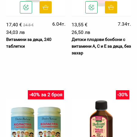
6.04т.
7.34т.
17,40 €
13,55 €
24.8 €
34,03 лв
26,50 лв
Витамини за деца, 240
Детски плодови бонбони с
таблетки
витамини А, C и E за деца, без
захар
-40% за 2 броя
-30%