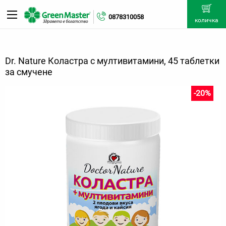
0878310058
количка
Dr. Nature Коластра с мултивитамини, 45 таблетки
за смучене
-20%