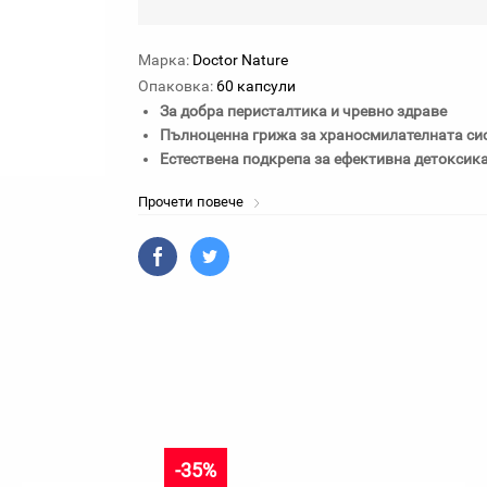
Марка:
Doctor Nature
Опаковка:
60 капсули
За добра перисталтика и чревно здраве
Пълноценна грижа за храносмилателната си
Естествена подкрепа за ефективна детоксик
Прочети повече
-35%