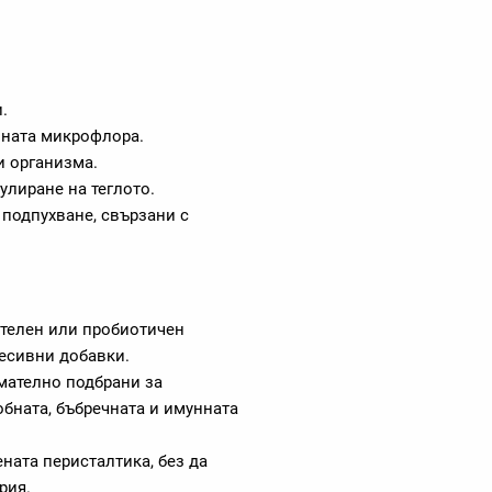
.
вната микрофлора.
и организма.
улиране на теглото.
 подпухване, свързани с
ителен или пробиотичен
ресивни добавки.
мателно подбрани за
бната, бъбречната и имунната
ната перисталтика, без да
рия.