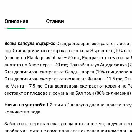
Описание
Отзиви
Всяка капсула
съдържа:
Стандартизиран екстракт от листа н
mg; Стандартизиран екстракт от кора на Зърнастец (10% са
(люспи на Plantago asiatica) – 50 mg; Екстракт от семена на 
листата на Алое вера – 40 mg; Лактобацилус Ацидофилус (2
Стандартизиран екстракт от Сладък корен (10% глициризино
Стандартизиран екстракт от семена на Фенел – 11.5 mg; Ст
на Мента – 7.5 mg; Стандартизиран екстракт от корени на Р
екстракт от плодове и семена на Бял трън (80% силимарин) 
Начин на употреба:
1-2 пъти х 1 капсула дневно, приети пре
количество вода
Забавената перисталтика, усещането за тежест, подуване и
проблеми, които не само влошават ежедневния комфорт, н