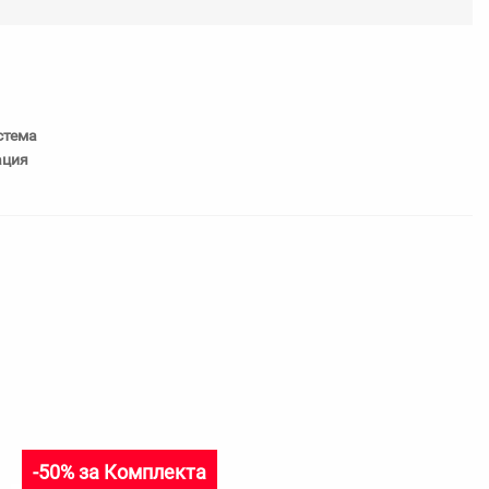
любими
стема
ация
-50% за Комплекта