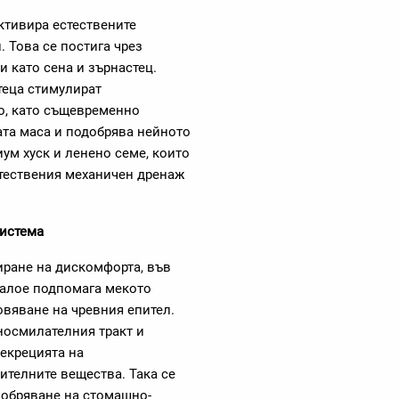
ктивира естествените
 Това се постига чрез
 като сена и зърнастец.
теца стимулират
о, като същевременно
ата маса и подобрява нейното
ум хуск и ленено семе, които
тествения механичен дренаж
система
ране на дискомфорта, във
 алое подпомага мекото
овяване на чревния епител.
аносмилателния тракт и
секрецията на
ителните вещества. Така се
добряване на стомашно-