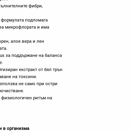
пълнителните фибри,
, формулата подпомага
ява микрофлората и има
рен, алое вера и лен
ата.
lus за поддържане на баланса
е.
тизиран екстракт от бял трън
аване на токсини.
зползва не само при остри
рочистване.
я физиологичен ритъм на
и в организма