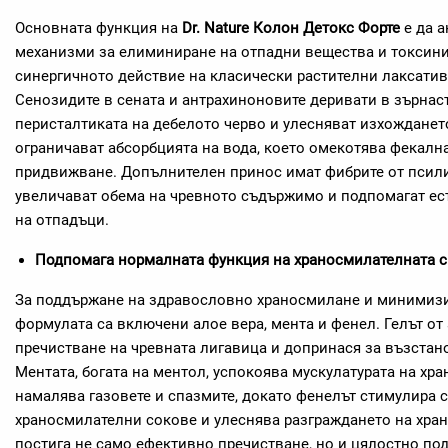
Основната функция на
Dr. Nature Колон Детокс Форте
е да а
механизми за елиминиране на отпадни вещества и токсини.
синергичното действие на класически растителни лаксативи
Сенозидите в сената и антрахиноновите деривати в зърнас
перисталтиката на дебелото черво и улесняват изхожданет
ограничават абсорбцията на вода, което омекотява фекалн
придвижване. Допълнителен принос имат фибрите от псили
увеличават обема на чревното съдържимо и подпомагат ес
на отпадъци.
Подпомага нормалната функция на храносмилателната 
За поддържане на здравословно храносмилане и минимизи
формулата са включени алое вера, мента и фенел. Гелът от
пречистване на чревната лигавица и допринася за възстан
Ментата, богата на ментол, успокоява мускулатурата на хр
намалява газовете и спазмите, докато фенелът стимулира 
храносмилателни сокове и улеснява разграждането на хран
постига не само ефективно пречистване, но и цялостно по