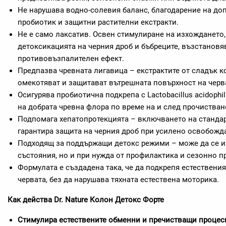
Не нарушава водно-солевия баланс, благодарение на до
пробиотик и защитни растителни екстракти.
Не е само лаксатив. Освен стимулиране на изхождането
детоксикацията на черния дроб и бъбреците, възстанов
противовъзпалителен ефект.
Предпазва чревната лигавица – екстрактите от сладък ко
омекотяват и защитават вътрешната повърхност на черв
Осигурява пробиотична подкрепа с Lactobacillus acidophi
на добрата чревна флора по време на и след прочистван
Подпомага хепатопротекцията – включването на стандар
гарантира защита на черния дроб при усилено освобожд
Подходящ за поддържащи детокс режими – може да се и
състояния, но и при нужда от профилактика и сезонно п
Формулата е създадена така, че да подкрепя естествени
червата, без да нарушава тяхната естествена моторика.
Как действа Dr. Nature Колон Детокс Форте
Стимулира естествените обменни и пречистващи процес