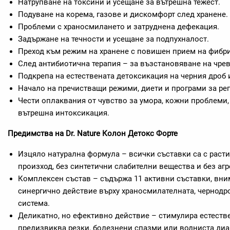
Натрупване на токсини и усещане за вътрешна тежест.
Подуване на корема, газове и дискомфорт след хранене.
Проблеми с храносмилането и затруднена дефекация.
Задържане на течности и усещане за подпухналост.
Преход към режим на хранене с повишен прием на фибри
След антибиотична терапия – за възстановяване на чре
Подкрепа на естествената детоксикация на черния дроб 
Начало на пречистващи режими, диети и програми за рег
Чести оплаквания от чувство за умора, кожни проблеми,
вътрешна интоксикация.
Предимства на Dr. Nature Колон Детокс Форте
Изцяло натурална формула – всички съставки са с раст
произход, без синтетични слабителни вещества и без аг
Комплексен състав – съдържа 11 активни съставки, вни
синергично действие върху храносмилателната, чернодро
система.
Деликатно, но ефективно действие – стимулира естестве
предизвиква резки, болезнени спазми или водниста диа