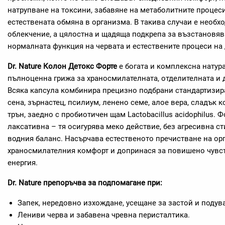
натрупване на токсини, забавяне на метаболитните процес
естествената обмяна в организма. В такива случаи е необ
облекчение, а цялостна и щадяща подкрепа за възстановяв
нормалната функция на червата и естествените процеси на
Dr. Nature Колон Детокс Форте
е богата и комплексна натур
пълноценна грижа за храносмилателната, отделителната и 
Всяка капсула комбинира прецизно подбрани стандартизира
сена, зърнастец, псилиум, ленено семе, алое вера, сладък к
трън, заедно с пробиотичен щам Lactobacillus acidophilus. 
лаксативна – тя осигурява меко действие, без агресивна 
водния баланс. Насърчава естественото пречистване на ор
храносмилателния комфорт и допринася за повишено чувст
енергия.
Dr. Nature препоръчва за подпомагане при:
Запек, нередовно изхождане, усещане за застой и подув
Лениви черва и забавена чревна перисталтика.