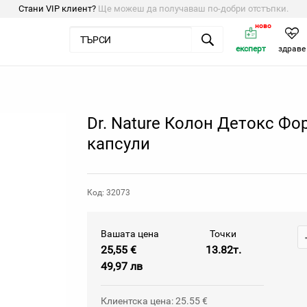
Стани VIP клиент?
Ще можеш да получаваш по-добри отстъпки.
ново
експерт
здраве
Dr. Nature Колон Детокс Фор
капсули
Код: 32073
Вашата цена
Точки
25,55 €
13.82т.
49,97 лв
Клиентска цена: 25.55 €