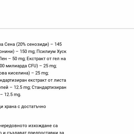
а Сена (20% сенозиди) – 145
понини) – 150 mg; Псилиум Хуск
Лен – 50 mg; Екстракт от гел на
00 милиарда CFU) – 25 mg;
ва киселина) – 25 mg;
андартизиран екстракт от листа
епей – 12.5 mg; Стандартизиран
– 12.5 mg.
ди храна с достатъчно
 нередовното изхождане са
о и създават предпоставки за