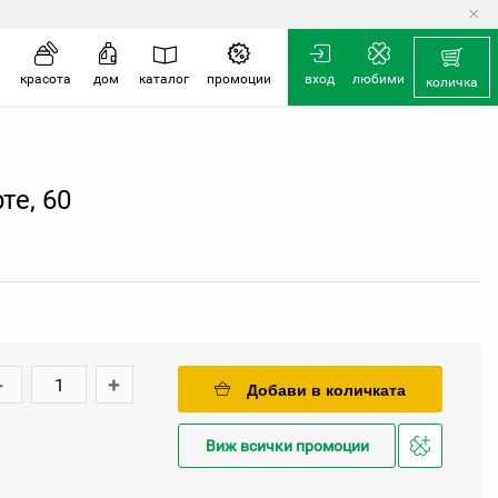
×
красота
дом
каталог
промоции
вход
любими
количка
те, 60
-
+
Добави в количката
Виж всички промоции
Добави
в