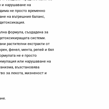
и и нарушаване на
ходима не просто временно
ане на вътрешния баланс,
 детоксикация.
ална формула, създадена за
детоксикиращата системи.
ни растителни екстракти от
орен, фенел, мента, репей и бял
Формулата не е просто
стимулация или нарушаване на
ганизма, възстановява
во за лекота, жизненост и
ане.