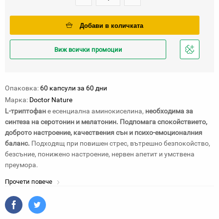
Добави в количката
Виж всички промоции
Добави
в
любими
Опаковка:
60 капсули за 60 дни
Марка:
Doctor Nature
L-триптофан
е есенциална аминокиселина,
необходима за
синтеза на серотонин и мелатонин.
Подпомага спокойствието,
доброто настроение, качествения сън и психо-емоционалния
баланс.
Подходящ при повишен стрес, вътрешно безпокойство,
безсъние, понижено настроение, нервен апетит и умствена
преумора.
Прочети повече