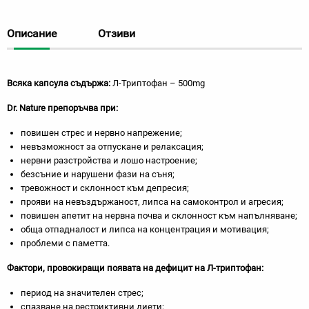
Описание
Отзиви
Всяка капсула съдържа:
Л-Триптофан – 500mg
Dr. Nature
препоръчва при:
повишен стрес и нервно напрежение;
невъзможност за отпускане и релаксация;
нервни разстройства и лошо настроение;
безсъние и нарушени фази на съня;
тревожност и склонност към депресия;
прояви на невъздържаност, липса на самоконтрол и агресия;
повишен апетит на нервна почва и склонност към напълняване;
обща отпадналост и липса на концентрация и мотивация;
проблеми с паметта.
Фактори, провокиращи появата на дефицит на Л-триптофан:
период на значителен стрес;
спазване на рестриктивни диети;