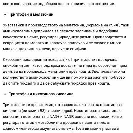
което означава, че подобрява нашето психическо състояние.
Триптофан и мелатонин
Участвайки в производството на мелатонин, „хормона на съня“, тази
аминокиселина допринася за лесното заспиване и подобрява
качеството на съня, регулира циркадните ритми. Производството и
секрецията на мелатонин започва привечер и се случва в много
малка ендокринна жлеза, наречена епифиза.
Скорошни изследвания показват, че l-триптофанът насърчава
спокойния сън, като поддържа достатъчни нива на серотонин през
деня, за да произвежда мелатонин през нощта. Увеличаването на
количеството аминокиселини ще ви помогне да заспите по-бързо,
да спите по-дълго и да се събуждате по-рядко през нощта.
Триптофан и никотинова киселина
Триптофанът е провитамин, отговорен за синтеза на никотинова
киселина (витамин B3) в черния дроб. Никотиновата киселина е
основният компонент на NAD+ и NADP, основни коензими, които
регулират стотици метаболитни процеси в нашето тяло, от
храносмилането до имунната система. Този витамин участва в