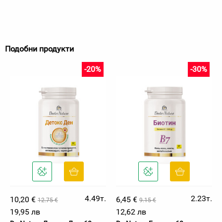
Подобни продукти
-20%
-30%
4.49т.
2.23т.
10,20 €
6,45 €
12.75 €
9.15 €
19,95 лв
12,62 лв