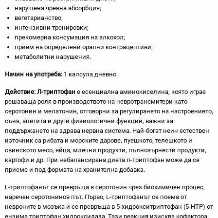
нарушена чревна абсорбция;
вегетарианство;
интензивни тренировки;
прекомерна консумация на алкохол;
прием на определени орални контрацептиви;
метаболитни нарушения.
Начин на употреба:
1 капсула дневно.
Действие: Л-триптофан
е есенциална аминокиселина, която играе
решаваща роля в производството на невротрансмитери като
серотонин и мелатонин, отговорни за регулирането на настроението,
съня, апетита и други физиологични функции, важни за
поддържането на здрава нервна система. Най-богат неин естествен
източник са рибата и морските дарове, пуешкото, телешкото и
свинското месо, яйца, млечни продукти, пълнозърнести продукти,
картофи и др. При небалансирана диета л-триптофан може да се
приеме и под формата на хранителна добавка.
L-триптофанът се превръща в серотонин чрез биохимичен процес,
наречен серотонинов път. Първо, L-триптофанът се поема от
невроните в мозъка и се превръща в 5-хидрокситриптофан (5-HTP) от
ензима триптофан хидроксилаза. Тази реакция изисква кофактора