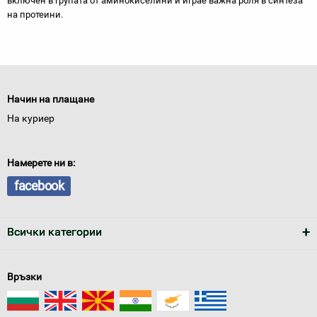
включен в групата от аминокиселини и играе важна роля в синтеза
на протеини.
Начин на плащане
На куриер
Намерете ни в:
facebook
Всички категории
Връзки