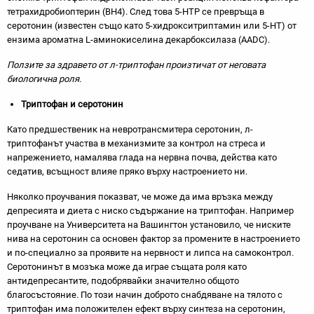
тетрахидробиоптерин (BH4). След това 5-HTP се превръща в
серотонин (известен също като 5-хидрокситриптамин или 5-НТ) от
ензима ароматна L-аминокиселина декарбоксилаза (AADC).
Ползите за здравето от л-триптофан произтичат от неговата
биологична роля.
Триптофан и серотонин
Като предшественик на невротрансмитера серотонин, л-
триптофанът участва в механизмите за контрол на стреса и
напрежението, намалява глада на нервна почва, действа като
седатив, всъщност влияе пряко върху настроението ни.
Няколко проучвания показват, че може да има връзка между
депресията и диета с ниско съдържание на триптофан. Например
проучване на Университета на Вашингтон установило, че ниските
нива на серотонин са основен фактор за промените в настроението
и по-специално за проявите на нервност и липса на самоконтрол.
Серотонинът в мозъка може да играе същата роля като
антидепресантите, подобрявайки значително общото
благосъстояние. По този начин доброто снабдяване на тялото с
триптофан има положителен ефект върху синтеза на серотонин,