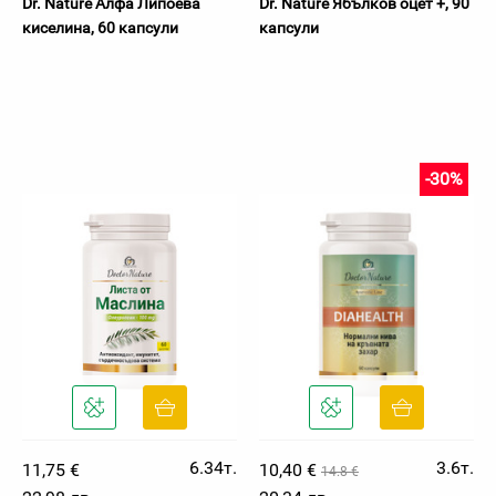
Dr. Nature Алфа Липоева
Dr. Nature Ябълков оцет +, 90
киселина, 60 капсули
капсули
-30%
6.34т.
3.6т.
11,75 €
10,40 €
14.8 €