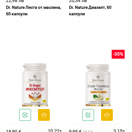
22,98 лв
20,34 лв
Dr. Nature Листа от маслина,
Dr. Nature Диахелт, 60
60 капсули
капсули
-35%
10.22т.
3.15т.
18,90 €
9,95 €