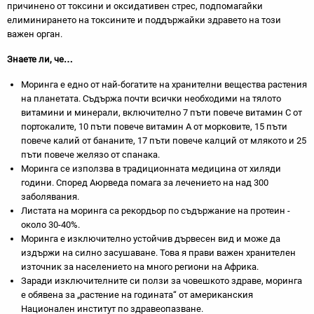
причинено от токсини и оксидативен стрес, подпомагайки
елиминирането на токсините и поддържайки здравето на този
важен орган.
Знаете ли, че…
Моринга е едно от най-богатите на хранителни вещества растения
на планетата. Съдържа почти всички необходими на тялото
витамини и минерали, включително 7 пъти повече витамин С от
портокалите, 10 пъти повече витамин А от морковите, 15 пъти
повече калий от бананите, 17 пъти повече калций от млякото и 25
пъти повече желязо от спанака.
Моринга се използва в традиционната медицина от хиляди
години. Според Аюрведа помага за лечението на над 300
заболявания.
Листата на моринга са рекордьор по съдържание на протеин -
около 30-40%.
Моринга е изключително устойчив дървесен вид и може да
издържи на силно засушаване. Това я прави важен хранителен
източник за населението на много региони на Африка.
Заради изключителните си ползи за човешкото здраве, моринга
е обявена за „растение на годината“ от американския
Национален институт по здравеопазване.