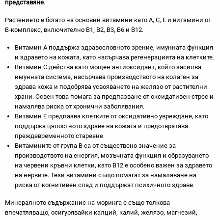
представяне
.
Растението е богато на основни витамини като А, С, Е и витамини от
В-комплекс, включително В1, В2, В3, В6 и В12.
Витамин А поддържа здравословното зрение, имунната функция
и здравето на кожата, като насърчава регенерацията на клетките.
Витамин С действа като мощен антиоксидант, който засилва
имунната система, насърчава производството на колаген за
здрава кожа и подобрява усвояването на желязо от растителни
храни. Освен това помага за предпазване от оксидативен стрес и
намалява риска от хронични заболявания.
Витамин Е предпазва клетките от оксидативно увреждане, като
поддържа цялостното здраве на кожата и предотвратява
преждевременното стареене.
Витамините от група B са от съществено значение за
производството на енергия, мозъчната функция и образуването
на червени кръвни клетки, като B12 е особено важен за здравето
на нервите. Тези витамини също помагат за намаляване на
риска от когнитивен спад и поддържат психичното здраве.
Минералното съдържание на моринга е също толкова
впечатляващо, осигурявайки калций, калий, желязо, магнезий,