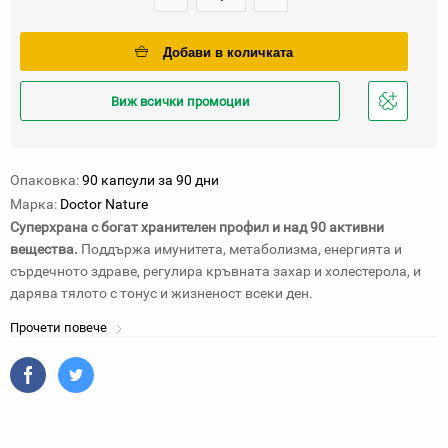
Добави в количката
Виж всички промоции
Добави
в
любими
Опаковка:
90 капсули за 90 дни
Марка:
Doctor Nature
Суперхрана с богат хранителен профил и над 90 активни
вещества.
Поддържа имунитета, метаболизма, енергията и
сърдечното здраве, регулира кръвната захар и холестерола, и
дарява тялото с тонус и жизненост всеки ден.
Прочети повече