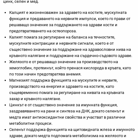
цинк, селен и мед.
Калцият е жизненоважен за здравето на костите, мускулната
функция и предаването на нервните импулси, което го прави от
решаващо значение за поддържането на здрави кости и
предотвратяването на остеопороза.
Калият помага за регулиране на баланса на течностите,
мускулните контракции и нервните сигнали, което е от
съществено значение за поддържане на здравословни нива на
кръвното налягане и поддържане на сърдечно-съдовото здраве.
Желязото е от решаващо значение за производството на
хемоглобин, протеинът, който пренася кислорода в кръвта, като
по този начин предотвратява анемия.
Магнезият поддържа функцията на мускулите и нервите,
производството на енергия и здравето на костите, като
същевременно помага за регулиране на нивата на кръвната
захар и кръвното налягане.
Цинкът е от съществено значение за имунната функция,
заздравяването на рани и синтеза на ДНК, докато селенът и
медта имат антиоксидантни свойства и участват в различни
метаболитни процеси.
Селенът поддържа функцията на щитовидната жлеза и имунното
здраве, докато медта подпомага метаболизма на желязото и