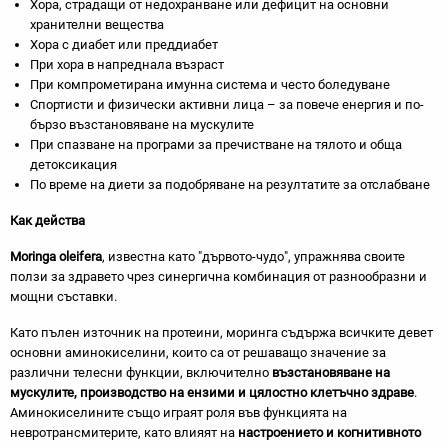
Хора, страдащи от недохранване или дефицит на основни
хранителни вещества
Хора с диабет или преддиабет
При хора в напреднала възраст
При компрометирана имунна система и често боледуване
Спортисти и физически активни лица – за повече енергия и по-
бързо възстановяване на мускулите
При спазване на програми за пречистване на тялото и обща
детоксикация
По време на диети за подобряване на резултатите за отслабване
Как действа
Moringa oleifera
, известна като "дървото-чудо", упражнява своите
ползи за здравето чрез синергична комбинация от разнообразни и
мощни съставки.
Като пълен източник на протеини, моринга съдържа всичките девет
основни аминокиселини, които са от решаващо значение за
различни телесни функции, включително
възстановяване на
мускулите, производство на ензими и цялостно клетъчно здраве
.
Аминокиселините също играят роля във функцията на
невротрансмитерите, като влияят на
настроението и когнитивното