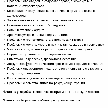
Проблеми със сърдечно-съдовото здраве, високо кръвно
налягане, атеросклероза
Метаболитни нарушения: високи нива на кръвната захар и
холестерола
За намаляване на системното възпаление в тялото
Понижен имунитет и често боледуване
Болки в ставите и артрит
Хронична умора и ниски енергийни нива
Проблеми с храносмилането, запек, язва и гастрит
Проблеми с кожата, косата и ноктите (акне, екзема и псориазис)
Чупливи кости, повишен риск от фрактури и остеопороза
Нарушена функция на щитовидната жлеза
Симптоми на депресия, тревожност, безсъние
Затруднена функция на черния дроб и помощ при детоксикация
Проблеми със зрението, нощна слепота и свързана с възрастта
макулна дегенерация
Възпаления в дихателните пътища, астма и бронхит
Проблеми с паметта, липса на фокус, концентрация
Начин на употреба:
Препоръчва се прием от 1 - 2 капсули дневно.
Приемът на Моринга е особено препоръчителен при: