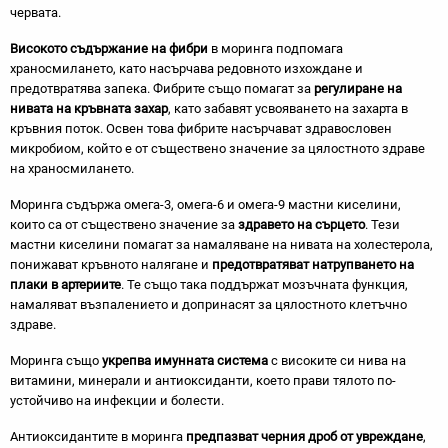
червата.
Високото съдържание на фибри
в моринга подпомага
храносмилането, като насърчава редовното изхождане и
предотвратява запека. Фибрите също помагат за
регулиране на
нивата на кръвната захар
, като забавят усвояването на захарта в
кръвния поток. Освен това фибрите насърчават здравословен
микробиом, който е от съществено значение за цялостното здраве
на храносмилането.
Моринга съдържа омега-3, омега-6 и омега-9 мастни киселини,
които са от съществено значение за
здравето на сърцето
. Тези
мастни киселини помагат за намаляване на нивата на холестерола,
понижават кръвното налягане и
предотвратяват натрупването на
плаки в артериите
. Те също така поддържат мозъчната функция,
намаляват възпалението и допринасят за цялостното клетъчно
здраве.
Моринга също
укрепва имунната система
с високите си нива на
витамини, минерали и антиоксиданти, което прави тялото по-
устойчиво на инфекции и болести.
Антиоксидантите в моринга
предпазват черния дроб от увреждане
,