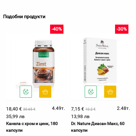
Подобни продукти
-40%
-30%
4.49т.
2.48т.
18,40 €
7,15 €
30.65 €
10.2 €
35,99 лв
13,98 лв
Канела с хром и цинк, 180
Dr. Nature Диасан Макс, 60
капсули
капсули