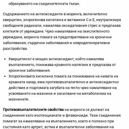
образуването на съединителната тъкан.
Съдържанието на антиоксиданти в моринга, включително
кверцетин, хлорогенова киселина и витамини С и Е, неутрализира
свободните радикали, намалява оксидативния стрес и предпазва
клетките от увреждане. Чрез намаляване на окислителното
увреждане, моринга помага за предотвратяване на хронични
заболявания, сърдечни заболявания и невродегенеративни
разстройства.
Кверцетинът е мощен антиоксидант, който намалява
възпалението, понижава кръвното налягане и предпазва от
хронични заболявания.
Хлорогеновата киселина помага за понижаване на нивата на
кръвната захар, има противовъзпалително и антиоксидантно
действие и подпомага загубата на тегло чрез намаляване на
усвояването на мазнини и засилване на метаболизма на
мазнините.
Противовъзпалителните свойства
на моринга се дължат на
съединения като изотиоцианати и флавоноиди. Тези съединения
помагат за намаляване на възпалението, което е полезно при
състояния като артрит, астма и възпалителни заболявания на