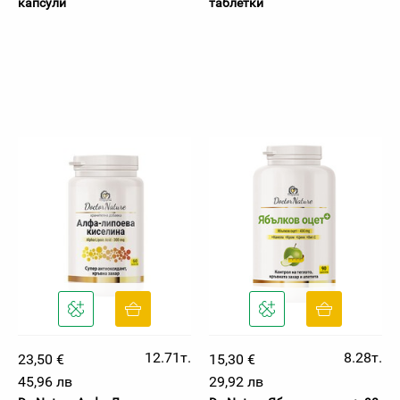
капсули
таблетки
12.71т.
8.28т.
23,50 €
15,30 €
45,96 лв
29,92 лв