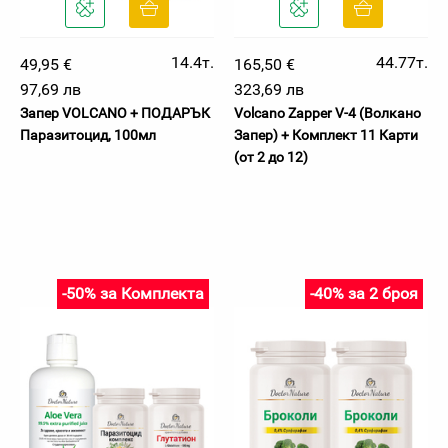
14.4т.
44.77т.
49,95 €
165,50 €
97,69 лв
323,69 лв
Запер VOLCANO + ПОДАРЪК
Volcano Zapper V-4 (Волкано
Паразитоцид, 100мл
Запер) + Комплект 11 Карти
(от 2 до 12)
-50% за Комплекта
-40% за 2 броя