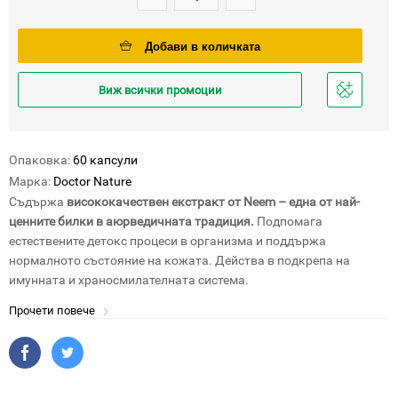
Добави в количката
Виж всички промоции
Добави
в
любими
Опаковка:
60 капсули
Марка:
Doctor Nature
Съдържа
висококачествен екстракт от Neem – една от най-
ценните билки в аюрведичната традиция.
Подпомага
естествените детокс процеси в организма и поддържа
нормалното състояние на кожата. Действа в подкрепа на
имунната и храносмилателната система.
Прочети повече