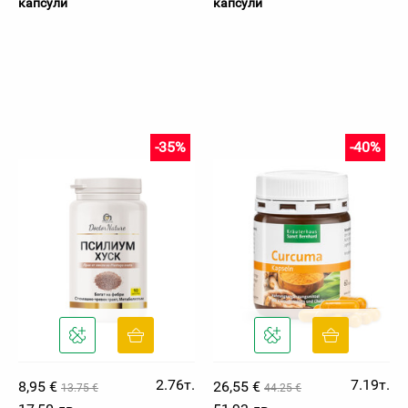
капсули
капсули
-35%
-40%
2.76т.
7.19т.
8,95 €
26,55 €
13.75 €
44.25 €