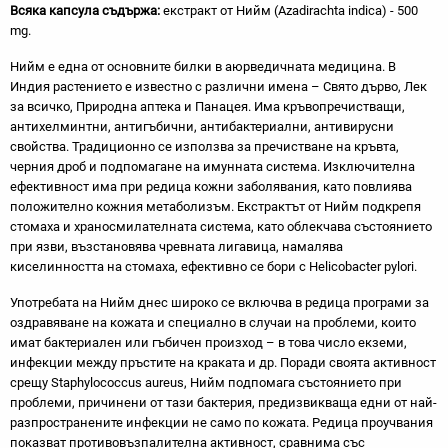
Всяка капсула съдържа:
екстракт от Нийм (Azadirachta indica) - 500
mg.
Нийм е една от основните билки в аюрведичната медицина. В
Индия растението е известно с различни имена – Свято дърво, Лек
за всичко, Природна аптека и Панацея. Има кръвопречистващи,
антихелминтни, антигъбични, антибактериални, антивирусни
свойства. Традиционно се използва за пречистване на кръвта,
черния дроб и подпомагане на имунната система. Изключителна
ефективност има при редица кожни заболявания, като повлиява
положително кожния метаболизъм. Екстрактът от Нийм подкрепя
стомаха и храносмилателната система, като облекчава състоянието
при язви, възстановява чревната лигавица, намалява
киселинността на стомаха, ефективно се бори с Helicobacter pylori.
Употребата на Нийм днес широко се включва в редица програми за
оздравяване на кожата и специално в случаи на проблеми, които
имат бактериален или гъбичен произход – в това число екземи,
инфекции между пръстите на краката и др. Поради своята активност
срещу Staphylococcus aureus, Нийм подпомага състоянието при
проблеми, причинени от тази бактерия, предизвикваща едни от най-
разпространените инфекции не само по кожата. Редица проучвания
показват противовъзпалителна активност, сравнима със