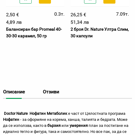
0.3т.
7.09т.
2,50 €
26,25 €
4,89 лв
51,34 лв
Балансиран бар Promeal 40-
2 броя Dr. Nature Ултра Слим,
30-30 карамел, 50 гр
30 капсули
Описание
Отзиви
Doctor
Nature
Нофатин Метаболик
е част от Цялостната програма
Нофатин
- за оформяне на корема, ханша, талията и бедрата. Може
да се използва, както в
бързия
или
умерения
план за постигане на
идеално тегло и фигура, така и самостоятелно. Но все пак, за да се