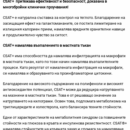
CSAT+ притежава
ефективност и безопасност, доказана в
многобройни клинични проучвания!
CSAT+ е натурална съставка за контрол на теглото. Благодарение на
засищащия ефект на галактомананите, се постига лимитиране на
излишния калориен прием, намалява вредните хранителни навици
и продължително чувство за ситост.
CSAT+ намалява възпалението в мастната тъкан
CSAT+ има способността да намалява инфилтрацията на макрофаги
в мастната тъкан, като по този начин намалява възпалителните
процеси. Като резултат от намалената инфилтрация на макрофаги,
се намалява и образуването на проинфламаторни цитокини.
Благодарение на високото съдържание на полифеноли и високият
антиоксидантен потенциал, CSAT+ може да редуцира натрупването
на мазнини в мастната тъкан. Това е от решаващо значение за
натрупването на килограми. Освен това, подпомага метаболизма на
триглицеридите и холестерола, като балансира техните стойности.
Едни от характеристиките на метаболитния синдром са повишените
стойности на глюкоза в кръвта и инсулинова резистентност. CSAT®+
намалява стойностите на кръвната захар и спомага за намаляване