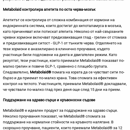
Metabolaid контролира апетита по оста черва-мозък
Апетитът се контролира от сложна комбинация от хормони на
ендокринната система, които достигат до хипоталамуса в мозъка,
като причиняват или потискат атепита. Няколко от най-свързаните
чревни хормони включват предизвикващия глад - грелин от стомаха
и предизвикващия ситост - GLP-1 от тънките черва. Отделянето на
тези хормони е аназилирано в клинично проучване, където
участници били подложени на диета и двигателен режим. Като
резултат, тези участници, които приемали Metabolaid® показват по-
малко грелин и повече GLP-1, сравнено с плацебо групата.
Следователно,
Metabolaid®
помага на хората да се чувстват сити по-
бързо и да приемат по-малко храна. Това спомага за ефективен
контрол на теглото. Участниците, приемали Metabolaid® докладвали,
че чувствали по-малко глад през деня още след 15 дни на прием.
Поддържане на здраво сърце и кръвоносни съдове
Metabolaid® е идеален продукт за поддържане на здраво сърце.
Няколко проучвания показват, че Metabolaid® спомага за
поддържане на нормални стойности на кръвното налягане. В
скорошно проучване, пациенти, които приемали Metabоlaid® за 12