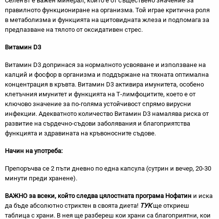
Селенът е важен минерал, който е от съществено значение за
правилното функциониране на организма. Той играе критична роля
в метаболизма и функцията на щитовидната жлеза и подпомага за
предпазване на тялото от оксидативен стрес.
Витамин D3
Витамин D3 допринася за нормалното усвояване и използване на
калций и фосфор в организма и поддържане на тяхната оптимална
концентрация в кръвта. Витамин D3 активира имунитета, особено
клетъчния имунитет и функцията на Т-лимфоцитите, което е от
ключово значение за по-голяма устойчивост спрямо вирусни
инфекции. Адекватното количество Витамин D3 намалява риска от
развитие на сърдечно-съдови заболявания и благоприятства
функцията и здравината на кръвоносните съдове.
Начин на употреба:
Препоръчва се 2 пъти дневно по една капсула (сутрин и вечер, 20-30
минути преди хранене).
ВАЖНО за всеки, който следва цялостната програма Нофатин
и иска
да бъде абсолютно стриктен в своята диета!
ТУК
ще откриеш
таблица с храни. В нея ще разбереш кои храни са благоприятни, кои