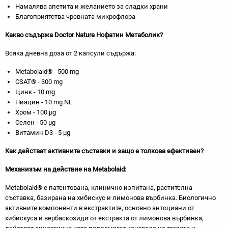
Намалява апетита и желанието за сладки храни
Благоприятства чревната микрофлора
Какво съдържа
Doctor
Nature
Нофатин Метаболик?
Всяка дневна доза от 2 капсули съдържа:
Metabolaid® - 500 mg
CSAT® - 300 mg
Цинк - 10 mg
Ниацин - 10 mg NE
Хром - 100 µg
Селен - 50 µg
Витамин D3 - 5 µg
Как действат активните съставки и защо е толкова ефективен?
Механизъм на действие на Metabolaid:
Metabolaid® e патентована, клинично изпитана, растителна
съставка, базирана на хибискус и лимонова върбинка. Биологично
активните компоненти в екстрактите, основно антоциани от
хибискуса и вербаскозиди от екстракта от лимонова върбинка,