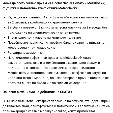
може да постигнете с прием на
Doctor Nature
Нофатин Метаболик,
съдържащ патентованата съставка
Metabolaid
®:
Редукция на повече от 4 кг и 6 см от обиколата на талията само
за 2 месеца, в комбинация с хранителен режим
Загуба на повече от 2 кг чиста телесна мазнина за 3 месеца, без
приложение на специален хранителен режим
Значително понижаване на кръвното налягане
Подобряване на липидния профил, балансиране на нивата на
холестерола и триглицеридите
Регулиране хормоните
Изключителен ефект при прием на Metabolaid® както
самостоятелно, така и в комбинация с хранителен режим и
двигателна активност. Данните сочат, че при прилагане на
Metabolaid® и специален режим, желаните ефекти за загуба на
излишно тегло и мазнини, лош холестерол и кръвно налягане се
постигат много по-бързо и в по-големи измерения.
Основни механизми на действие на CSAT®+
CSAT+® e патентован екстракт от семена на рожков, стандартизиран
до галактоманан, олигофруктоза и полифеноли. Галактомананите са
полизахариди с голямо молекулно тегло, които притежават