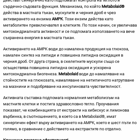
действат синергично като подпомагат контрола на теглото и
сърдечно-съдовата функция. Механизма, по който
Metabolaid®
действа в мастната тъкан, мускулите и черния дроб е чрез
активирането на ензима
AMPK
. Този ензим действа като
метаболитен превключвател в клетките. По този начин, се увеличава
митохондриалната активност и се подпомага използването на вече
съхранена енергия в мастната тъкан.
Aктивирането на AMPK води до намалена продукция на глюкоза,
намален синтез на липиди и повишена липидна оксидация в
черния дроб. От друга страна, в скелетните мускули също се
осъществява повишена липидна оксидация и ускорена
митохондриална биогенеза.
Metabolaid
води до намаляване на
стойностите на глюкозата, намаляване на нетипичното натрупване
на мазнини и подобряване на инсулиновата чувствителност.
Активната съставка подпомага нормалния метаболизъм на
мастните клетки и постига здравословно тегло. Проучвания
показват, че комбинацията от екстракти на хибискус и лимонова
върбинка, в съотношението, в което са в Мetabolaid®, имат
синергичен ефект върху активирането на AMPK, което е шест пъти по
голямо, в сравнение с действието на екстрактите по отделно.