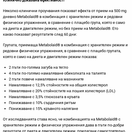
Клинично доказана ефективност!
Няколко клинични проучвания показват ефекта от прием на 500 mg
дневно Metabolaid® в комбинация с хранителен режим и редовни
физически упражнения, в сравнение с плацебо група, която е само
на диета и двигателен режим, но без прием на Metabolaid®. Ето
какво показват резултатите след 60 дни:
Групата, приемаща Metabolaid® в комбинация с хранителен режим и
редовни физически упражнения, в сравнение с плацебо групата,
която е само на диета и двигателен режим показва:
2 пъти по-голяма загуба на тегло
4 пъти по-голямо намаляване обиколката на талията
2 пъти повече намаляване на мазнините
Намаляване с 12,5% стойностите на общия холестерол
Намаляване с 20% стойностите на лошия холестерол (LDL)
Намаляване с 3,5% глюкозата в кръвта
Понижаване с 10% сърдечния ритъм
Понижаване с 15% кръвното налягане
От изследванията става ясно, че комбинацията на Metabolaid® с
хранителен режим и физически упражнения дава в пъти по-добри
резултати от диета и двигателен режим, прилагани самостоятелно.