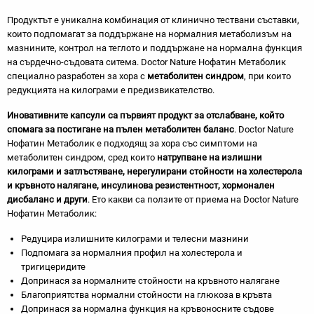
Продуктът е уникална комбинация от клинично тествани съставки,
които подпомагат за поддържане на нормалния метаболизъм на
мазнините, контрол на теглото и поддържане на нормална функция
на сърдечно-съдовата ситема. Doctor Nature Нофатин Метаболик
специално разработен за хора с
метаболитен синдром
, при които
редукцията на килограми е предизвикателство.
Иновативните капсули са първият продукт за отслабване, който
спомага за постигане на пълен метаболитен баланс
. Doctor Nature
Нофатин Метаболик е подходящ за хора със симптоми на
метаболитен синдром, сред които
натрупване на излишни
килограми и затлъстяване, нерегулирани стойности на холестерола
и кръвното налягане, инсулинова резистентност, хормонален
дисбаланс и други
. Ето какви са ползите от приема на Doctor Nature
Нофатин Метаболик:
Редуцира излишните килограми и телесни мазнини
Подпомага за нормалния профил на холестерола и
тригицеридите
Допринася за нормалните стойности на кръвното налягане
Благоприятства нормални стойности на глюкоза в кръвта
Допринася за нормална функция на кръвоносните съдове