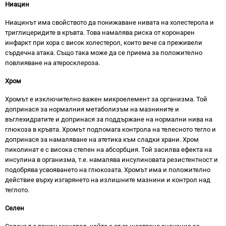
Ниацин
Ниацинът има свойството да понижаване нивата на холестерола и
триглицеридите в кръвта. Това намалява риска от коронарен
инфаркт при хора с висок холестерол, които вече са преживели
сърдечна атака. Също така може да се приема за положително
повлияване на атеросклероза.
Хром
Хромът е изключително важен микроелемент за организма. Той
допринася за нормалния метаболизъм на мазнините и
въглехидратите и допринася за поддържане на нормални нива на
глюкоза в кръвта. Хромът подпомага контрола на телесното тегло и
допринася за намаляване на атетика към сладки храни. Хром
пиколинат е с висока степен на абсорбция. Той засилва ефекта на
инсулина в организма, т.е. намалява инсулиновата резистентност и
подобрява усвояването на глюкозата. Хромът има и положително
действие върху изгарянето на излишните мазнини и контрол над
теглото.
Селен