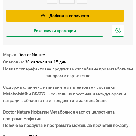
Добави в количката
Виж всички промоции
Добави
в
любими
Марка:
Doctor Nature
Опаковка:
30 капсули за 15 дни
Новият суперефективен продукт за отслабване при метаболитен
синдром и свръх тегло
Съдържа клинично изпитаните и патентовани съставки
Metabolaid®
и
CSAT®
- носители на престижни международни
награди в областта на ингредиентите за отслабване!
Doctor Nature Нофатин Метаболик е част от цялостната
програма Нофатин.
Повече за продукта и програмата можеш да прочетеш по-долу.