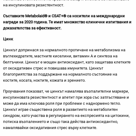
на инсулиновата резистентност.
Съставките Metabolaid® и CSAT+® са носители на
международни
награди за 2020 година. Те имат
множество клинични изпитвания и
доказателства за ефективност.
Цинк
Цинкът допринася за нормалното протичане на метаболизма на
въглехидратите, мастните киселини, витамин А и синтеза на
белтъчини. Цинкът е мощен антиоксидант, като защитава клетките
от оксидативен стрес и повишава имунитета. Цинкът
благоприятства за поддържане на нормалното състояние на
костите, косата, ноктите, кожата и зрението.
Проучвания показват, че цинкът намалява възпалителни маркери,
инсулиновата резистентност и апетит при хора със затлъстяване и
може да има ключова роля при проблеми с наднормено тегло.
Цинкът играе съществена роля в развитието на метаболитен
синдром, като участва в регулирането на експресията на цитокини,
потиска възпалението и също така действа антиоксидантно,
намалявайки оксидативния стрес върху клетките.