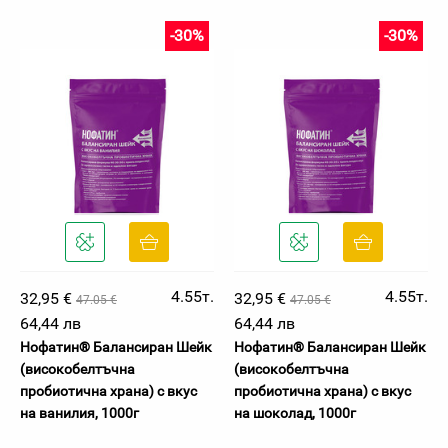
-30%
-30%
4.55т.
4.55т.
32,95 €
32,95 €
47.05 €
47.05 €
64,44 лв
64,44 лв
Нофатин® Балансиран Шейк
Нофатин® Балансиран Шейк
(високобелтъчна
(високобелтъчна
пробиотична храна) с вкус
пробиотична храна) с вкус
на ванилия, 1000г
на шоколад, 1000г