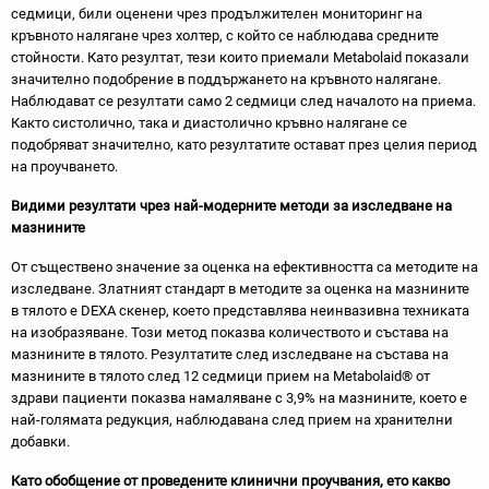
седмици, били оценени чрез продължителен мониторинг на
кръвното налягане чрез холтер, с който се наблюдава средните
стойности. Като резултат, тези които приемали Metabolaid показали
значително подобрение в поддържането на кръвното налягане.
Наблюдават се резултати само 2 седмици след началото на приема.
Както систолично, така и диастолично кръвно налягане се
подобряват значително, като резултатите остават през целия период
на проучването.
Видими резултати чрез най-модерните методи за изследване на
мазнините
От съществено значение за оценка на ефективността са методите на
изследване. Златният стандарт в методите за оценка на мазнините
в тялото е DEXA скенер, което представлява неинвазивна техниката
на изобразяване. Този метод показва количеството и състава на
мазнините в тялото. Резултатите след изследване на състава на
мазнините в тялото след 12 седмици прием на Metabolaid® от
здрави пациенти показва намаляване с 3,9% на мазнините, което е
най-голямата редукция, наблюдавана след прием на хранителни
добавки.
Като обобщение от проведените клинични проучвания, ето какво