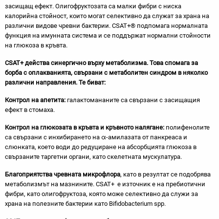
засищащ ефект. Олигофруктозата са малки фибри с ниска
калорийна стойност, които могат селективно да служат за храна на
различни видове чревни бактерии. CSAT+® подпомага нормалната
функция на имунната система и се поддържат нормални стойности
на глюкоза в кръвта.
CSAT+ действа синергично върху метаболизма. Това спомага за
борба с оплакванията, свързани с метаболитен синдром в няколко
различни направления. Те биват:
Контрол на апетита:
галактомананите са свързани с засищащия
ефект в стомаха.
Контрол на глюкозата в кръвта и кръвното налягане:
полифенолите
са свързани с инхибирането на α-амилазата от панкреаса и
слюнката, което води до редуциране на абсорбцията глюкоза в
свързаните таргетни органи, като скелетната мускулатура.
Благоприятства чревната микрофлора
, като в резултат се подобрява
метаболизмът на мазнините. CSAT+ е източник е на пребиотични
фибри, като олигофруктоза, която може селективно да служи за
храна на полезните бактерии като Bifidobacterium spp.