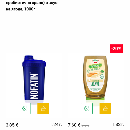
пробиотична храна) с вкус
на ягода, 1000г
-20%
1.24т.
1.33т.
3,85 €
7,60 €
9.5 €