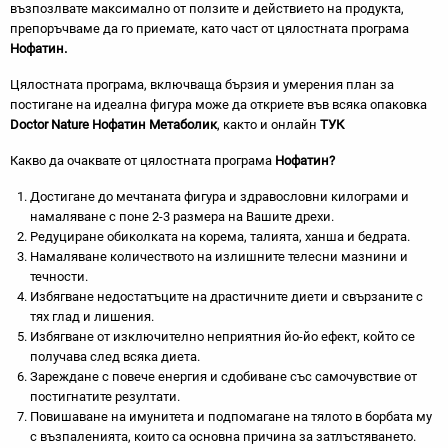
възпозлвате максимално от ползите и действието на продукта,
препоръчваме да го приемате, като част от цялостната програма
Нофатин.
Цялостната програма, включваща бързия и умерения план за
постигане на идеална фигура може да откриете във всяка опаковка
Doctor
Nature
Нофатин Метаболик
, както и онлайн
ТУК
Какво да очаквате от цялостната програма
Нофатин?
Достигане до мечтаната фигура и здравословни килограми и
намаляване с поне 2-3 размера на Вашите дрехи.
Редуциране обиколката на корема, талията, ханша и бедрата.
Намаляване количеството на излишните телесни мазнини и
течности.
Избягване недостатъците на драстичните диети и свързаните с
тях глад и лишения.
Избягване от изключително неприятния йо-йо ефект, който се
получава след всяка диета.
Зареждане с повече енергия и сдобиване със самочувствие от
постигнатите резултати.
Повишаване на имунитета и подпомагане на тялото в борбата му
с възпаленията, които са основна причина за затлъстяването.