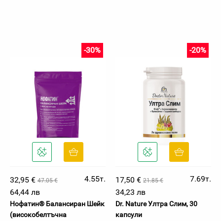
-30%
-20%
4.55т.
7.69т.
32,95 €
17,50 €
47.05 €
21.85 €
64,44 лв
34,23 лв
Нофатин® Балансиран Шейк
Dr. Nature Ултра Слим, 30
(високобелтъчна
капсули