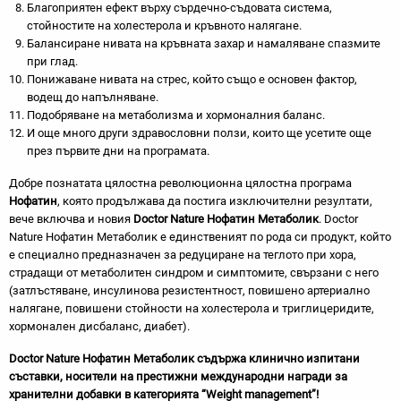
Благоприятен ефект върху сърдечно-съдовата система,
стойностите на холестерола и кръвното налягане.
Балансиране нивата на кръвната захар и намаляване спазмите
при глад.
Понижаване нивата на стрес, който също е основен фактор,
водещ до напълняване.
Подобряване на метаболизма и хормоналния баланс.
И още много други здравословни ползи, които ще усетите още
през първите дни на програмата.
Добре познатата цялостна революционна цялостна програма
Нофатин
, която продължава да постига изключителни резултати,
вече включва и новия
Doctor
Nature
Нофатин Метаболик
. Doctor
Nature Нофатин Метаболик е единственият по рода си продукт, който
е специално предназначен за редуциране на теглото при хора,
страдащи от метаболитен синдром и симптомите, свързани с него
(затлъстяване, инсулинова резистентност, повишено артериално
налягане, повишени стойности на холестерола и триглицеридите,
хормонален дисбаланс, диабет).
Doctor
Nature
Нофатин Метаболик съдържа клинично изпитани
съставки, носители на престижни международни награди за
хранителни добавки в категорията
“
Weight
management
”
!