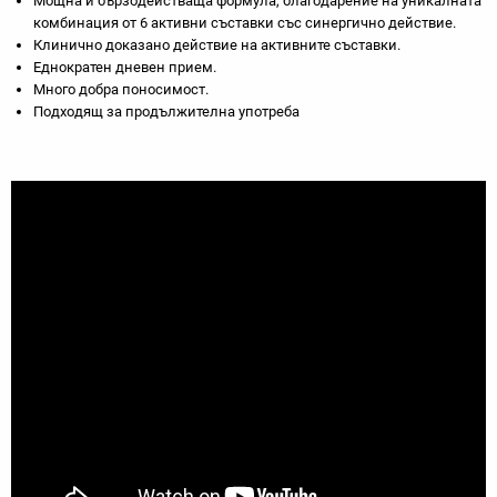
Мощна и бързодействаща формула, благодарение на уникалната
комбинация от 6 активни съставки със синергично действие.
Клинично доказано действие на активните съставки.
Еднократен дневен прием.
Много добра поносимост.
Подходящ за продължителна употреба