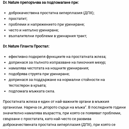
Dr. Nature препоръчва за подпомагане при:
доброкачествена простатна хиперплазия (ДПХ);
простатит;
проблеми и напрежението при уриниране;
често и непълно уриниране;
възпалителни проблеми в уринарния тракт;
Dr. Nature Планта Простал:
ефективно подкрепя функциите на простатната жлеза;
допринася за пълното изпразване на пикочния мехур;
намалява честотата на нощните уринирания;
подобрява струята при уриниране;
допринася за поддържане на нормални стойности на
тестостерон в кръвта;
подпомага мъжката сила.
Простатната жлеза е един от най-важните органи в мъжкия
организъм. Нарича се „второто сърце на мъжа“. В последните години
значително намалява възрастта, при която се появяват проблеми,
свързани с простатата, като най-често се развива
доброкачествената простатна хиперплазия (ДПХ), при която се