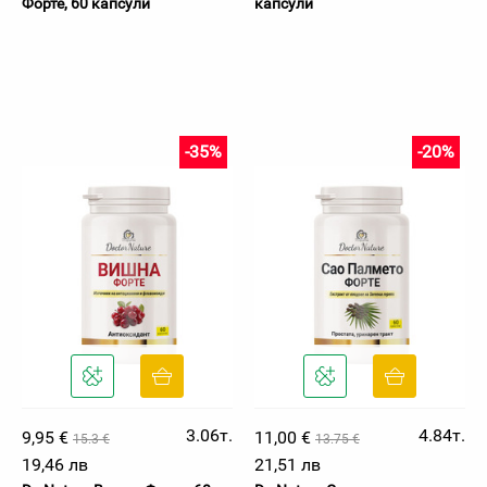
Форте, 60 капсули
капсули
-35%
-20%
3.06т.
4.84т.
9,95 €
11,00 €
15.3 €
13.75 €
19,46 лв
21,51 лв