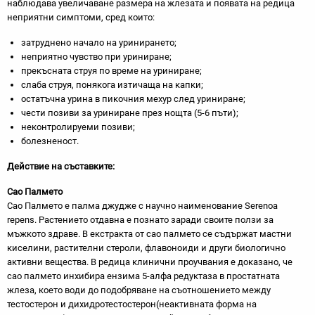
наблюдава увеличаване размера на жлезата и появата на редица
неприятни симптоми, сред които:
затруднено начало на уринирането;
неприятно чувство при уриниране;
прекъсната струя по време на уриниране;
слаба струя, понякога изтичаща на капки;
остатъчна урина в пикочния мехур след уриниране;
чести позиви за уриниране през нощта (5-6 пъти);
неконтролируеми позиви;
болезненост.
Действие на съставките:
Сао Палмето
Сао Палмето е палма джудже с научно наименование Serenoa
repens. Растението отдавна е познато заради своите ползи за
мъжкото здраве. В екстракта от сао палмето се съдържат мастни
киселини, растителни стероли, флавоноиди и други биологично
активни вещества. В редица клинични проучвания е доказано, че
сао палмето инхибира ензима 5-алфа редуктаза в простатната
жлеза, което води до подобряване на съотношението между
тестостерон и дихидротестостерон(неактивната форма на