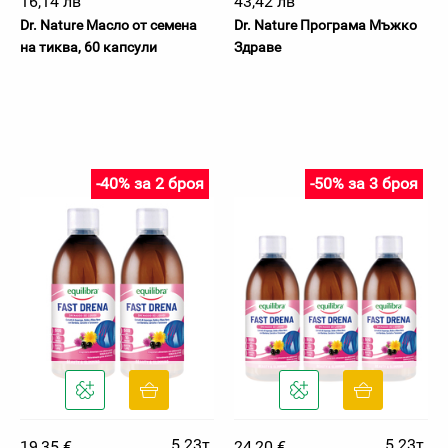
16,14 лв
43,42 лв
Dr. Nature Масло от семена
Dr. Nature Програма Мъжко
на тиква, 60 капсули
Здраве
-40% за 2 броя
-50% за 3 броя
5.23т.
5.23т.
19,35 €
24,20 €