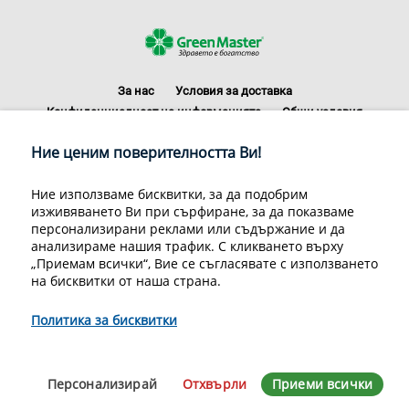
За нас
Условия за доставка
Конфиденциалност на информацията
Общи условия
Декларация за личните данни
Често задавани въпроси
Ние ценим поверителността Ви!
Контакти
Грийн Мастър Груп ООД, 1309 София, ул. Пиротска 151, Телефон:
Ние използваме бисквитки, за да подобрим
070070220
изживяването Ви при сърфиране, за да показваме
© 1998-2020 Green Master Group Ltd, All rights reserved.
персонализирани реклами или съдържание и да
анализираме нашия трафик. С кликването върху
Developed by
Sirma CI
„Приемам всички“, Вие се съгласявате с използването
на бисквитки от наша страна.
Политика за бисквитки
Персонализирай
Отхвърли
Приеми всички