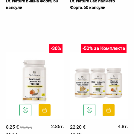
Dr. Nature Вишна Форте, 60
Dr. Nature Сао палмето
капсули
Форте, 60 капсули
-30%
-50% за Комплекта
2.85т.
4.8т.
8,25 €
22,20 €
11.75 €