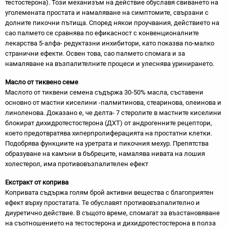
тестостерона). Този механизъм на действие обуславя свиването на
уголемената простата и намаляване на симптомите, свързани с
долните пикочни пътища. Според някои проучвания, действието на
сао палмето се сравнява по ефикасност с конвенционалните
лекарства 5-алфа- редуктазни инхибитори, като показва по-малко
странични ефекти. Освен това, сао палмето спомага и за
намаляване на възпалителните процеси и улеснява уринирането.
Масло от тиквено семе
Маслото от тиквени семена съдържа 30-50% масла, съставени
основно от мастни киселини -палмитинова, стеаринова, олеинова и
линоленова. Доказано е, че делта- 7 стеролите в мастните киселини
блокират дихидротестостерона (ДХТ) от андрогенните рецептори,
което предотвратява хиперпролиферацията на простатни клетки.
Подобрява функциите на уретрата и пикочния мехур. Препятства
образуване на камъни в бъбреците, намалява нивата на лошия
холестерол, има противовъзпалителен ефект
Екстракт от коприва
Копривата съдържа голям брой активни вещества с благоприятен
ефект върху простатата. Те обуславят противовъзпалително и
диуретично действие. В същото време, спомагат за възстановяване
на съотношението на тестостерона и дихидротестостерона в полза