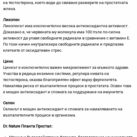
на тестостерона, което води до свиване размерите на простатната
жлеза.
Ликопен
Ликопенът има изключително висока антиоксидантна активност.
Доказано е, че червената му молекула има 100 пъти по-силна
активност да улавя свободните радикали в сравнение с витамин Е.
По този начин неутрализира свободните радикали и предпазва
клетките от оксидативен стрес.
Цинк
Цинкът е изключително важен микроелемент за мъжкото здраве.
Участва в редица ензимни системи, регулира нивата на
тестостерона, оказва благоприятен ефект върху фертилитета.
Намалява риска от възпалителни процеси в простатата. Освен това
е мощен антиоксидант и спомага за поддържане на имунитета.
Селен
Селенът е мощен антиоксидант и спомага за намаляването на
възпалителните процеси в организма.
Dr. Nature Планта Простал: