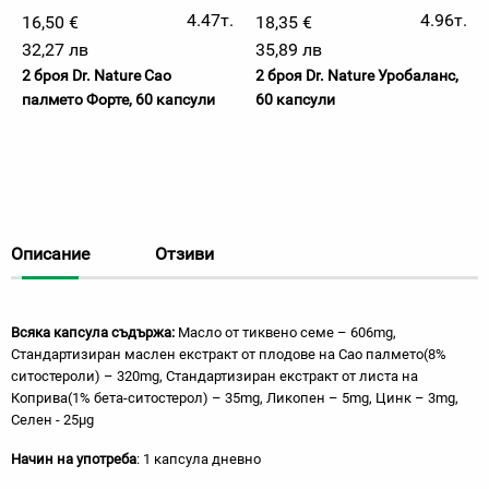
4.47т.
4.96т.
16,50 €
18,35 €
32,27 лв
35,89 лв
2 броя Dr. Nature Сао
2 броя Dr. Nature Уробаланс,
палмето Форте, 60 капсули
60 капсули
Описание
Отзиви
Всяка капсула съдържа:
Масло от тиквено семе – 606mg,
Стандартизиран маслен екстракт от плодове на Сао палмето(8%
ситостероли) – 320mg, Стандартизиран екстракт от листа на
Коприва(1% бета-ситостерол) – 35mg, Ликопен – 5mg, Цинк – 3mg,
Селен - 25µg
Начин на употреба
: 1 капсула дневно