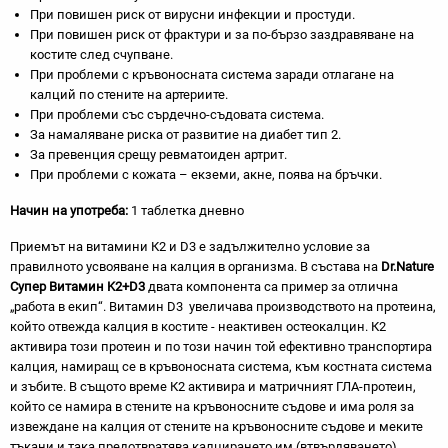
При повишен риск от вирусни инфекции и простуди.
При повишен риск от фрактури и за по-бързо заздравяване на
костите след счупване.
При проблеми с кръвоносната система заради отлагане на
калций по стените на артериите.
При проблеми със сърдечно-съдовата система.
За намаляване риска от развитие на диабет тип 2.
За превенция срещу ревматоиден артрит.
При проблеми с кожата – екземи, акне, поява на бръчки.
Начин на употреба:
1 таблетка дневно
Приемът на витамини К2 и D3 е задължително условие за
правилното усвояване на калция в организма. В състава на
Dr.Nature
Супер Витамин K2+D3
двата компонента са пример за отлична
„работа в екип“. Витамин D3 увеличава производството на протеина,
който отвежда калция в костите - неактивен остеокалцин. К2
активира този протеин и по този начин той ефективно транспортира
калция, намиращ се в кръвоносната система, към костната система
и зъбите. В същото време К2 активира и матричният ГЛА-протеин,
който се намира в стените на кръвоносните съдове и има роля за
извеждане на калция от стените на кръвоносните съдове и меките
тъкани и така предотвратява калцирането им (втвърдяването),