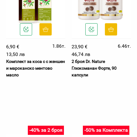
1.86т.
6.46т.
6,90 €
23,90 €
13,50 лв
46,74 лв
Комплект за коса с с женшен
2 броя Dr. Nature
и мароканско ментово
Глюкоманан Форте, 90
масло
капсули
-40% за 2 броя
-50% за Комплекта