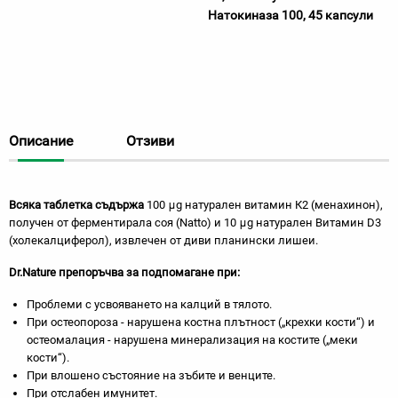
Натокиназа 100, 45 капсули
Описание
Отзиви
Всяка таблетка съдържа
100 μg натурален витамин К2 (менахинон),
получен от ферментирала соя (Natto) и 10 μg натурален Витамин D3
(холекалциферол), извлечен от диви планински лишеи.
Dr.Nature препоръчва за подпомагане при:
Проблеми с усвояването на калций в тялото.
При остеопороза - нарушена костна плътност („крехки кости“) и
остеомалация - нарушена минерализация на костите („меки
кости“).
При влошено състояние на зъбите и венците.
При отслабен имунитет.