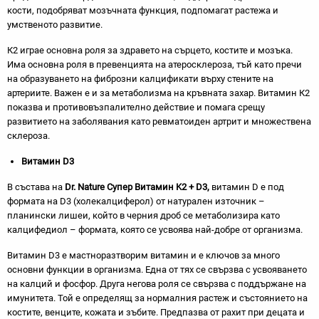
кости, подобряват мозъчната функция, подпомагат растежа и
умственото развитие.
К2 играе основна роля за здравето на сърцето, костите и мозъка.
Има основна роля в превенцията на атеросклероза, тъй като пречи
на образуването на фиброзни калцификати върху стените на
артериите. Важен е и за метаболизма на кръвната захар. Витамин К2
показва и противовъзпалително действие и помага срещу
развитието на заболявания като ревматоиден артрит и множествена
склероза.
Витамин D3
В състава на
Dr. Nature Супер Витамин
K
2 +
D3,
витамин D е под
формата на D3 (холекалциферол) от натурален източник –
планински лишеи, който в черния дроб се метаболизира като
калцифедиол – формата, която се усвоява най-добре от организма.
Витамин D3 е мастноразтворим витамин и е ключов за много
основни функции в организма. Една от тях се свързва с усвояването
на калций и фосфор. Друга негова роля се свързва с поддържане на
имунитета. Той е определящ за нормалния растеж и състоянието на
костите, венците, кожата и зъбите. Предпазва от рахит при децата и