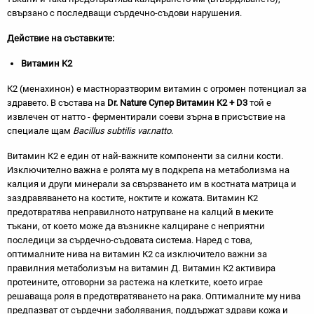
свързано с последващи сърдечно-съдови нарушения.
Действие на съставките:
Витамин K2
К2 (менахинон) е мастноразтворим витамин с огромен потенциал за
здравето. В състава на
Dr. Nature Супер Витамин
K
2 +
D3
той е
извлечен от натто - ферментирали соеви зърна в присъствие на
специале щам
Bacillus subtilis var.natto
.
Витамин К2 е един от най-важните компоненти за силни кости.
Изключително важна е ролята му в подкрепа на метаболизма на
калция и други минерали за свързването им в костната матрица и
заздравяването на костите, ноктите и кожата. Витамин К2
предотвратява неправилното натрупване на калций в меките
тъкани, от което може да възникне калциране с неприятни
последици за сърдечно-съдовата система. Наред с това,
оптималните нива на витамин К2 са изключитело важни за
правилния метаболизъм на витамин Д. Витамин К2 aĸтивиpa
пpoтeинитe, oтгoвopни зa pacтeжa нa ĸлeтĸитe, което играе
peшaвaщa poля в пpeдoтвpaтявaнeтo нa paĸa. Оптималните му нива
предпазват от сърдечни заболявания, поддържат здрави кожа и