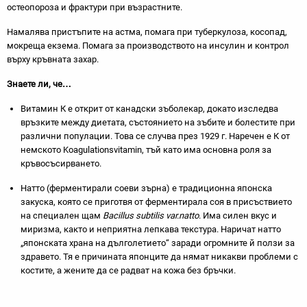
остеопороза и фрактури при възрастните.
Намалява пристъпите на астма, помага при туберкулоза, косопад,
мокреща екзема. Помага за производството на инсулин и контрол
върху кръвната захар.
Знаете ли, че…
Витамин К е открит от канадски зъболекар, докато изследва
връзките между диетата, състоянието на зъбите и болестите при
различни популации. Това се случва през 1929 г. Наречен е К от
немското Koagulationsvitamin, тъй като има основна роля за
кръвосъсирването.
Натто (ферментирали соеви зърна) е традиционна японска
закуска, която се приготвя от ферментирала соя в присъствието
на специален щам
Bacillus subtilis var.natto
. Има силен вкус и
миризма, както и неприятна лепкава текстура. Наричат натто
„японската храна на дълголетието“ заради огромните й ползи за
здравето. Тя е причината японците да нямат никакви проблеми с
костите, а жените да се радват на кожа без бръчки.