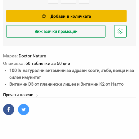
Добави в количката
Виж всички промоции
Добави
в
любими
Марка:
Doctor Nature
Опаковка:
60 таблетки за 60 дни
100 %
натурални витамини за здрави кости, зъби, венци и за
силен имунитет
Витамин D3 от планински лишеи и Витамин К2 от Натто
Прочети повече