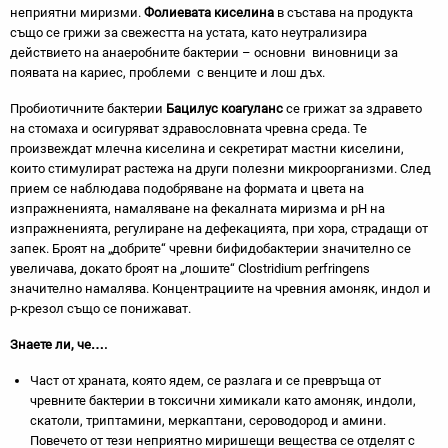
неприятни миризми.
Фолиевата киселина
в състава на продукта
също се грижи за свежестта на устата, като неутрализира
действието на анаеробните бактерии – основни виновници за
появата на кариес, проблеми с венците и лош дъх.
Пробиотичните бактерии
Бацилус коагуланс
се грижат за здравето
на стомаха и осигуряват здравословната чревна среда. Те
произвеждат млечна киселина и секретират мастни киселини,
които стимулират растежа на други полезни микроорганизми. След
прием се наблюдава подобряване на формата и цвета на
изпражненията, намаляване на фекалната миризма и pH на
изпражненията, регулиране на дефекацията, при хора, страдащи от
запек. Броят на „добрите“ чревни бифидобактерии значително се
увеличава, докато броят на „лошите“ Clostridium perfringens
значително намалява. Концентрациите на чревния амоняк, индол и
р-крезол също се понижават.
Знаете ли, че….
Част от храната, която ядем, се разлага и се превръща от
чревните бактерии в токсични химикали като амоняк, индоли,
скатоли, триптамини, меркаптани, сероводород и амини.
Повечето от тези неприятно миришещи вещества се отделят с