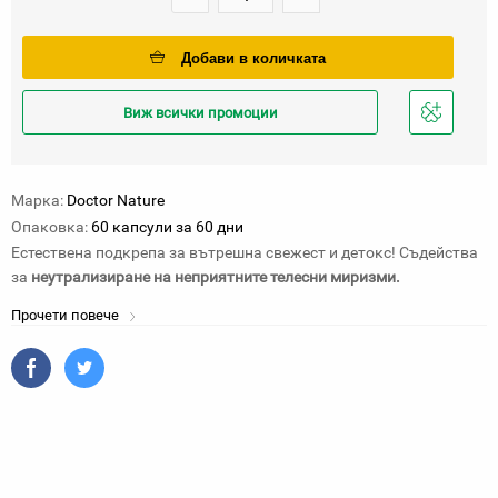
Добави в количката
Виж всички промоции
Добави
в
любими
Марка:
Doctor Nature
Опаковка:
60 капсули за 60 дни
Естествена подкрепа за вътрешна свежест и детокс! Съдейства
за
неутрализиране на неприятните телесни миризми.
Прочети повече