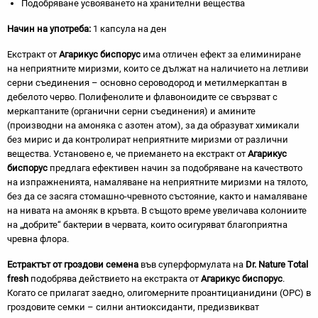
Подобряване усвояването на хранителни вещества
Начин на употреба:
1 капсула на ден
Екстракт от
Агарикус биспорус
има отличен ефект за елиминиране
на неприятните миризми, които се дължат на наличието на летливи
серни съединения – основно сероводород и метилмеркаптан в
дебелото черво. Полифенолите и флавоноидите се свързват с
меркаптаните (органични серни съединения) и амините
(производни на амоняка с азотен атом), за да образуват химикали
без мирис и да контролират неприятните миризми от различни
вещества. Установено е, че приемането на екстракт от
Агарикус
биспорус
предлага ефективен начин за подобряване на качеството
на изпражненията, намаляване на неприятните миризми на тялото,
без да се засяга стомашно-чревното състояние, както и намаляване
на нивата на амоняк в кръвта. В същото време увеличава колониите
на „добрите“ бактерии в червата, които осигуряват благоприятна
чревна флора.
Естрактът от гроздови семена
във суперформулата на
Dr.
Nature
Т
otal
fresh
подобрява действието на екстракта от
Агарикус биспорус
.
Когато се прилагат заедно, олигомерните проантицианидини (OPC) в
гроздовите семки – силни антиоксиданти, предизвикват