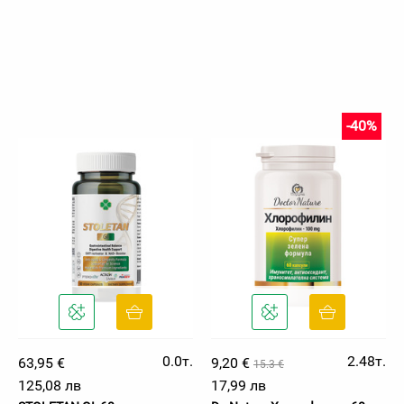
-40%
0.0т.
2.48т.
63,95 €
9,20 €
15.3 €
125,08 лв
17,99 лв