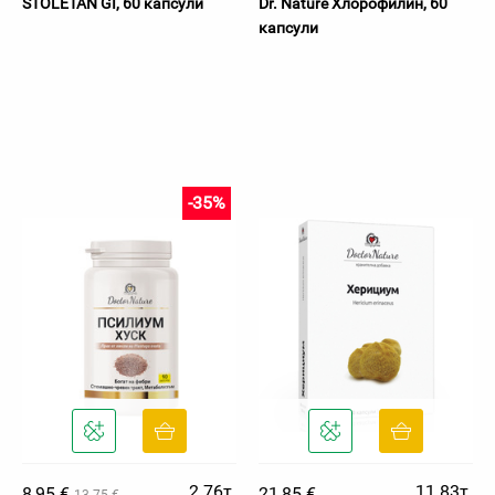
STOLETAN GI, 60 капсули
Dr. Nature Хлорофилин, 60
капсули
-35%
2.76т.
11.83т.
8,95 €
21,85 €