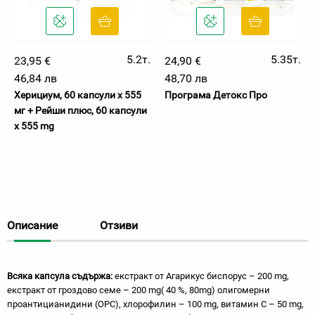
5.2т.
5.35т.
23,95 €
24,90 €
46,84 лв
48,70 лв
Херициум, 60 капсули х 555
Програма Детокс Про
мг + Рейши плюс, 60 капсули
x 555 mg
Описание
Отзиви
Всяка капсула съдържа:
екстракт от Агарикус биспорус – 200 mg,
екстракт от гроздово семе – 200 mg( 40 %, 80mg) олигомерни
проантицианидини (OPC), хлорофилин – 100 mg, витамин С – 50 mg,