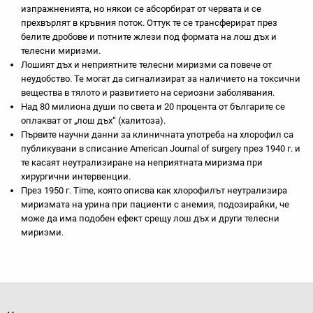
изпражненията, но някои се абсорбират от червата и се
прехвърлят в кръвния поток. Оттук те се трансферират през
белите дробове и потните жлези под формата на лош дъх и
телесни миризми.
Лошият дъх и неприятните телесни миризми са повече от
неудобство. Те могат да сигнализират за наличието на токсични
вещества в тялото и развитието на сериозни заболявания.
Над 80 милиона души по света и 20 процента от българите се
оплакват от „лош дъх“ (халитоза).
Първите научни данни за клиничната употреба на хлорофил са
публикувани в списание American Journal of surgery през 1940 г. и
те касаят неутрализиране на неприятната миризма при
хирургични интервенции.
През 1950 г. Time, която описва как хлорофилът неутрализира
миризмата на урина при пациенти с анемия, подозирайки, че
може да има подобен ефект срещу лош дъх и други телесни
миризми.