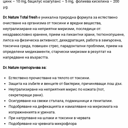
цинк – 10 mg, бацилус коагуланс – 5 mg, фолиева киселина – 200
μg.
Dr
.
Nature
Т
otal
fresh
е уникална природна формула за естествено
очистване на организма от токсини и вредни вещества,
неутрализиране на неприятни миризми, последици от:
нездравословно хранене, прием на пикантни храни, тютюнопушене,
липса на физическа активност, дехидратация, работа в замърсена,
токсична среда, повишен стрес, парадонтални проблеми, прием на
определени медикаменти, старчески миризми в резултат на
напредване на възрастта.
Dr
.
Nature
препоръчва за:
Естествено прочистване на тялото от токсини.
Защита на зъбите и венците от бактерии, причиняващи лош дъх.
Неутрализиране на неприятния мирис по кожата (пот,
секретиращи рани).
Осигуряване на свежи стъпала, подмишници и гениталии.
Подобряване на дефекацията и намаляване на миризмата на
изпражненията и урината.
При натрупване на шлаки и токсини в червата
Подобряване на чревната микрофлора