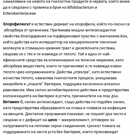
намаляване на нивото на гнилостни продукти в червата, което може
да е свързано с промяна в броя на Bifidobacterium и
Enterobacteriaceae.
Хлорофилинът
е естествен дериват на хлорофила, който по-лесно се
абсорбира от организма. Притежава мощни антиоксидантни
свойства благодарение на порфириновия пръстен с магнезиев йон,
който действа като интерцептор на канцерогенните токсични
молекули в стомашно-чревния тракт и дихателната система,
свързва се с тях и ги извежда от тялото. Той е едно от най-
ефикасните средства за елиминиране на телесни миризми, като
абсорбира веществата, които ги причиняват и ги извежда извън
тялото чрез изпражненията. Действа „отвътре“, като естествено
изчиства тялото, намалява гнилостните процеси, унищожава
микробите и „лошите“ бактерии, поддържа киселинно-алкално
равновесие. Има силно антибактериално действие и предотвратява
колонизацията на бактерии в устата, причинители на лош дъх.
Витамин С
, силен антиоксидант, също действа по подобен начин,
като предотвратява образуването на плака и появата на инфекции
на венците. Дентални проучвания показват, че лошият дъх често е
свързан и с дефицит на
цинк
– микроелемент, отговорен за
натрупването на летливи серни съединения. Цинкът помага за
поддържането на чиста уста без бактерии, които произвеждат