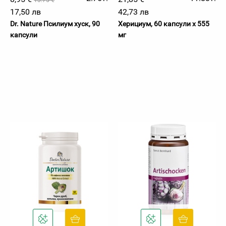
13.75 €
17,50 лв
42,73 лв
Dr. Nature Псилиум хуск, 90
Херициум, 60 капсули х 555
капсули
мг