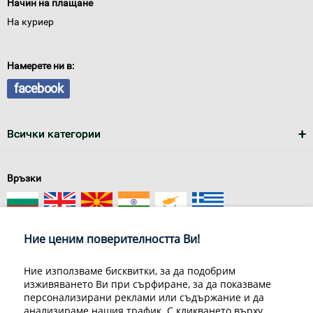
Начин на плащане
На куриер
Намерете ни в:
facebook
Всички категории
Връзки
Ние ценим поверителността Ви!
Ние използваме бисквитки, за да подобрим
изживяването Ви при сърфиране, за да показваме
За нас
Условия за доставка
персонализирани реклами или съдържание и да
Конфиденциалност на информацията
Общи условия
анализираме нашия трафик. С кликването върху