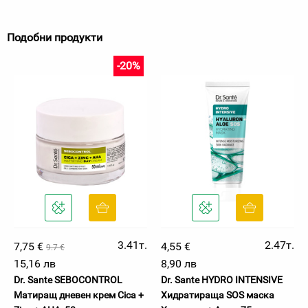
Подобни продукти
-20%
3.41т.
2.47т.
7,75 €
4,55 €
9.7 €
15,16 лв
8,90 лв
Dr. Sante SEBOCONTROL
Dr. Sante HYDRO INTENSIVE
Матиращ дневен крем Cica +
Хидратираща SOS маска