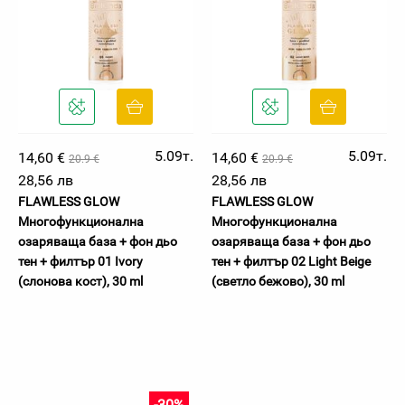
5.09т.
5.09т.
14,60 €
14,60 €
20.9 €
20.9 €
28,56 лв
28,56 лв
FLAWLESS GLOW
FLAWLESS GLOW
Многофункционална
Многофункционална
озаряваща база + фон дьо
озаряваща база + фон дьо
тен + филтър 01 Ivory
тен + филтър 02 Light Beige
(слонова кост), 30 ml
(светло бежово), 30 ml
-30%