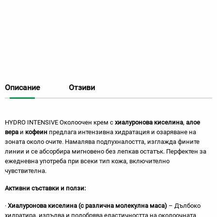
Описание
Отзиви
HYDRO INTENSIVE Околоочен крем с
хиалуронова киселина
,
алое
вера
и
кофеин
предлага интензивна хидратация и озаряване на
зоната около очите. Намалява подпухналостта, изглажда фините
линии и се абсорбира мигновено без лепкав остатък. Перфектен за
ежедневна употреба при всеки тип кожа, включително
чувствителна.
Активни съставки и ползи:
·
Хиалуронова киселина (с различна молекулна маса)
– Дълбоко
хидратира, изпълва и подобрява еластичността на околоочната