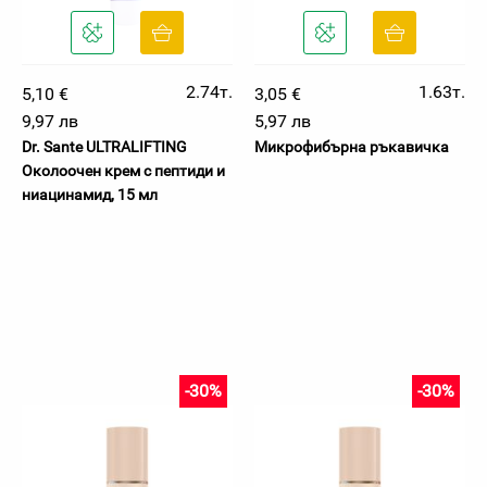
2.74т.
1.63т.
5,10 €
3,05 €
9,97 лв
5,97 лв
Dr. Sante ULTRALIFTING
Микрофибърна ръкавичка
Околоочен крем с пептиди и
ниацинамид, 15 мл
-30%
-30%