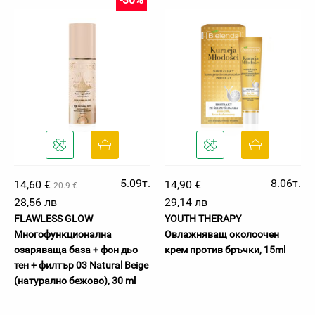
5.09т.
8.06т.
14,60 €
14,90 €
20.9 €
28,56 лв
29,14 лв
FLAWLESS GLOW
YOUTH THERAPY
Многофункционална
Овлажняващ околоочен
озаряваща база + фон дьо
крем против бръчки, 15ml
тен + филтър 03 Natural Beige
(натурално бежово), 30 ml