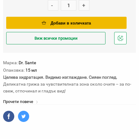
-
+
Добави в количката
Виж всички промоции
Добави
в
любими
Марка:
Dr. Sante
Опаковка:
15 мл
Целева хидратация. Видимо изглаждане. Сияен поглед.
Деликатна грижа за чувствителната зона около очите – за по-
свеж, отпочинал и гладък вид!
Прочети повече