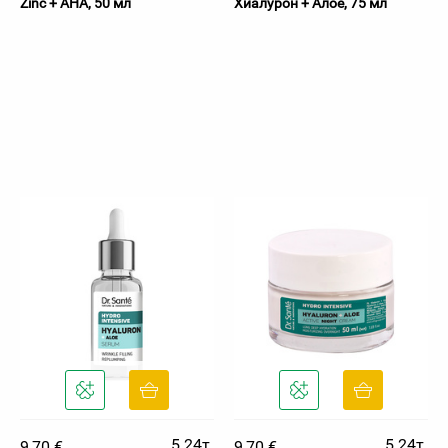
Zinc + AHA, 50 мл
Хиалурон + Алое, 75 мл
5.24т.
5.24т.
9,70 €
9,70 €