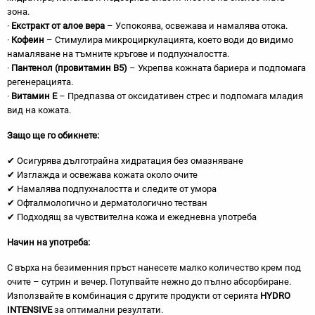
зона.
·
Екстракт от алое вера
– Успокоява, освежава и намалява отока.
·
Кофеин
– Стимулира микроциркулацията, което води до видимо
намаляване на тъмните кръгове и подпухналостта.
·
Пантенол (провитамин B5)
– Укрепва кожната бариера и подпомага
регенерацията.
·
Витамин Е
– Предпазва от оксидативен стрес и подпомага младия
вид на кожата.
Защо ще го обикнете:
✔ Осигурява дълготрайна хидратация без омазняване
✔ Изглажда и освежава кожата около очите
✔ Намалява подпухналостта и следите от умора
✔ Офталмологично и дерматологично тестван
✔ Подходящ за чувствителна кожа и ежедневна употреба
Начин на употреба:
С върха на безименния пръст нанесете малко количество крем под
очите – сутрин и вечер. Потупвайте нежно до пълно абсорбиране.
Използвайте в комбинация с другите продукти от серията
HYDRO
INTENSIVE
за оптимални резултати.