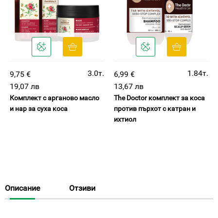
3.0т.
1.84т.
9,75 €
6,99 €
19,07 лв
13,67 лв
Комплект с арганово масло
The Doctor комплект за коса
и нар за суха коса
против пърхот с катран и
ихтиол
Описание
Отзиви