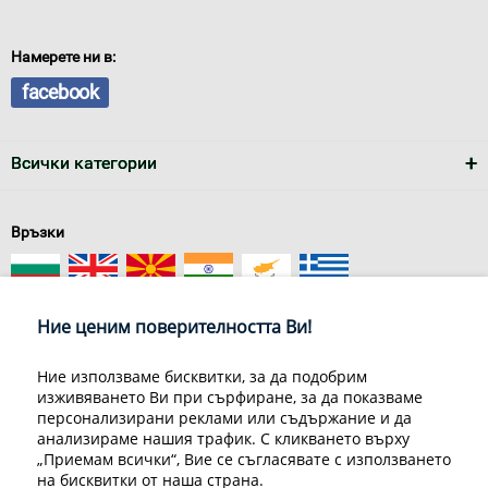
Намерете ни в:
facebook
Всички категории
Връзки
Ние ценим поверителността Ви!
Ние използваме бисквитки, за да подобрим
изживяването Ви при сърфиране, за да показваме
За нас
Условия за доставка
персонализирани реклами или съдържание и да
Конфиденциалност на информацията
Общи условия
анализираме нашия трафик. С кликването върху
Декларация за личните данни
Често задавани въпроси
„Приемам всички“, Вие се съгласявате с използването
Контакти
на бисквитки от наша страна.