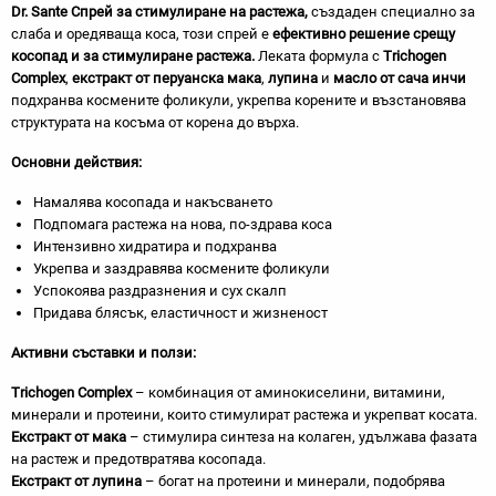
Dr. Sante Спрей за стимулиране на растежа,
създаден специално за
слаба и оредяваща коса, този спрей е
ефективно решение срещу
косопад и за стимулиране растежа.
Леката формула с
Trichogen
Complex
,
екстракт от перуанска мака
,
лупина
и
масло от сача инчи
подхранва космените фоликули, укрепва корените и възстановява
структурата на косъма от корена до върха.
Основни действия:
Намалява косопада и накъсването
Подпомага растежа на нова, по-здрава коса
Интензивно хидратира и подхранва
Укрепва и заздравява космените фоликули
Успокоява раздразнения и сух скалп
Придава блясък, еластичност и жизненост
Активни съставки и ползи:
Trichogen Complex
– комбинация от аминокиселини, витамини,
минерали и протеини, които стимулират растежа и укрепват косата.
Екстракт от мака
– стимулира синтеза на колаген, удължава фазата
на растеж и предотвратява косопада.
Екстракт от лупина
– богат на протеини и минерали, подобрява