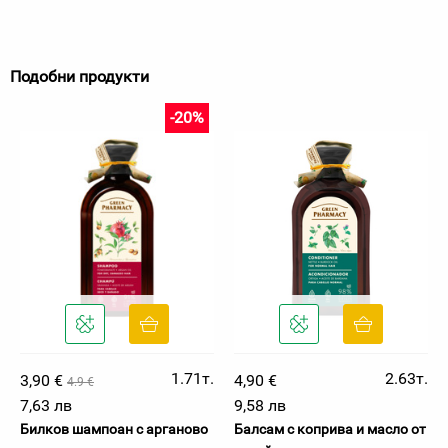
Подобни продукти
-20%
1.71т.
2.63т.
3,90 €
4,90 €
4.9 €
7,63 лв
9,58 лв
Билков шампоан с арганово
Балсам с коприва и масло от