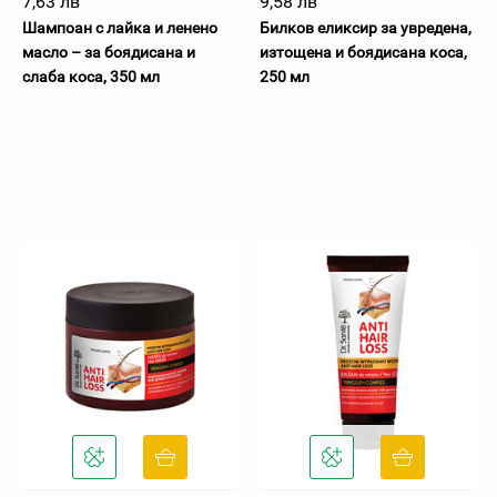
7,63 лв
9,58 лв
Шампоан с лайка и ленено
Билков еликсир за увредена,
масло – за боядисана и
изтощена и боядисана коса,
слаба коса, 350 мл
250 мл