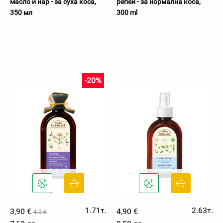
масло и нар - за суха коса,
репей - за нормална коса,
350 мл
300 ml
-20%
1.71т.
2.63т.
3,90 €
4,90 €
4.9 €