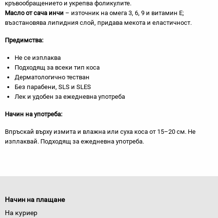
кръвообращението и укрепва фоликулите.
Масло от сача инчи
– източник на омега 3, 6, 9 и витамин Е;
възстановява липидния слой, придава мекота и еластичност.
Предимства:
Не се изплаква
Подходящ за всеки тип коса
Дерматологично тестван
Без парабени, SLS и SLES
Лек и удобен за ежедневна употреба
Начин на употреба:
Впръскай върху измита и влажна или суха коса от 15–20 см. Не
изплаквай. Подходящ за ежедневна употреба.
Начин на плащане
На куриер