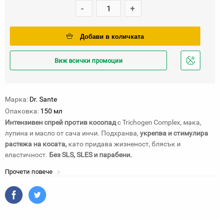
-
+
Добави в количката
Виж всички промоции
Добави
в
любими
Марка:
Dr. Sante
Опаковка:
150 мл
Интензивен спрей против косопад
с Trichogen Complex, мака,
лупина и масло от сача инчи. Подхранва,
укрепва и стимулира
растежа на косата,
като придава жизненост, блясък и
еластичност.
Без SLS, SLES и парабени.
Прочети повече