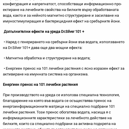
конфигурация и напрегнатост, способстващи информационно про­
ектиране на лечебните свойства на билките върху обработваната
вода, както и за нейното магнитно структуриране и засилване на
имуностимулира­щия и бактерицидния ефект на сребърните йони.
Допълнителни ефекти на уреда Dr.Silver 101 +
• Наред с генерирането на сребърни йони във во­дата, използването
на Dr.Silver 101+ дава още два мощни ефекта:
• Магнитна обработка и структуриране на водата;
• Енергиен пренос на 101 лечебни растения с ясно изразен ефект за
активиране на имунната сис­тема на организма.
Енергиен пренос на 101 лечебни растения
При производството на уреда се използва спе­циална технология,
благодарение на която във вода­та се осъществява пренос на
енергоинформацион­ните матрици на специално подбрани 101
лечебни растения. Този пренос обогатява водата, насища я с
информационните характеристики за лечебното действие на
билките, които са специално подбрани за активна подкрепа на