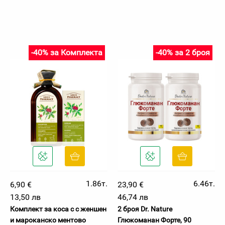
-40% за Комплекта
-40% за 2 броя
1.86т.
6.46т.
6,90 €
23,90 €
13,50 лв
46,74 лв
Комплект за коса с с женшен
2 броя Dr. Nature
и мароканско ментово
Глюкоманан Форте, 90