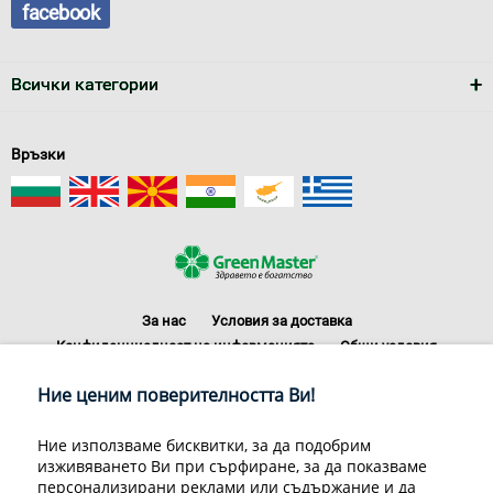
facebook
Всички категории
Връзки
За нас
Условия за доставка
Конфиденциалност на информацията
Общи условия
Декларация за личните данни
Често задавани въпроси
Ние ценим поверителността Ви!
Контакти
Грийн Мастър Груп ООД, 1309 София, ул. Пиротска 151, Телефон:
Ние използваме бисквитки, за да подобрим
070070220
изживяването Ви при сърфиране, за да показваме
© 1998-2020 Green Master Group Ltd, All rights reserved.
персонализирани реклами или съдържание и да