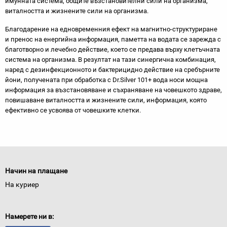
имунната система, общите възстановителни сили на организма,
виталността и жизнените сили на организма.
Благодарение на едновременния ефект на маг­нитно-структуриране
и пренос на енергийна ин­формация, паметта на водата се зарежда с
благот­ворно и лечебно действие, което се предава върху клетъчната
система на организма. В резултат на тази синергична комбинация,
наред с дезинфек­ционното и бактерицидно действие на сребърните
йони, получената при обработка с Dr.Silver 101+ вода носи мощна
информация за възстановяване и съхраняване на човешкото здраве,
повишаване виталността и жизнените сили, информация, която
ефективно се усвоява от човешките клетки.
Начин на плащане
На куриер
Намерете ни в: