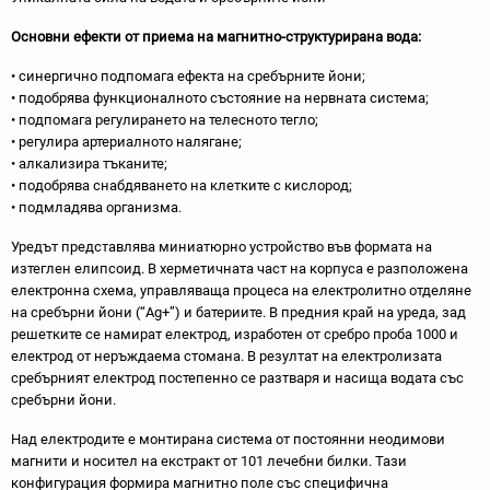
Основни ефекти от приема на магнитно-структурирана вода:
• синергично подпомага ефекта на сребърните йони;
• подобрява функционалното състояние на нерв­ната система;
• подпомага регулирането на телесното тегло;
• регулира артериалното налягане;
• алкализира тъканите;
• подобрява снабдяването на клетките с кисло­род;
• подмладява организма.
Уредът представлява миниатюрно устройство във формата на
изтеглен елипсоид. В херметичната част на корпуса е разположена
електронна схема, управляваща процеса на електролитно отделяне
на сребърни йони (“Ag+”) и батериите. В предния край на уреда, зад
решетките се намират електрод, изработен от сребро проба 1000 и
електрод от неръждаема стомана. В резултат на електролизата
сребърният електрод постепенно се разтваря и насища водата със
сребърни йони.
Над електродите е монтирана система от посто­янни неодимови
магнити и носител на екстракт от 101 лечебни билки. Тази
конфигурация формира магнитно поле със специфична