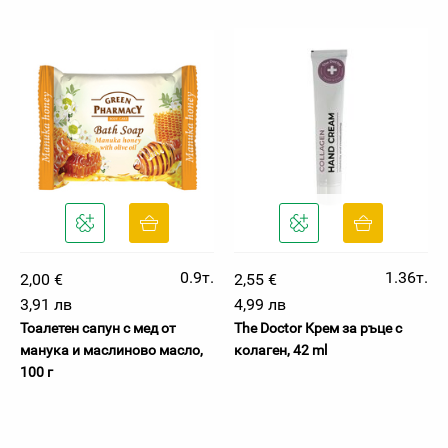
0.9т.
1.36т.
2,00 €
2,55 €
3,91 лв
4,99 лв
Тоалетен сапун с мед от
The Doctor Крем за ръце с
манука и маслиново масло,
колаген, 42 ml
100 г