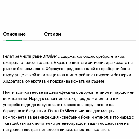
Описание
Отзиви
Гелът за чисти ръце Dr.Silver
съдържа: колоидно сребро, етанол,
екстракт от алое, колаген. Бързо почиства и хигиенизира кожата на
ръцете без измиване. Образува предпазен слой от сребърни йони
върху ръцете, който ги защитава дълготрайно от вируси и бактерии.
Хидратира, омекотява и подхранва кожата на ръцете.
Почти всички гелове за дезинфекция съдържат етанол и парфюмни
композиции. Наред с основния ефект, продължителната им
употреба води до изсушаване на кожата и нарушаване на
бариерните й функции.
Гелът Dr.Silver
съчетава два мощни
компонента за дезинфекция - сребърни йони и етанол, като наред с
това добавя изключително регенериращо и защитно действие на
натурален екстракт от алое и висококачествен колаген.