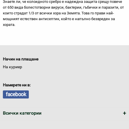
Знаете ли, че колоидното сребро е надеждна защита срещу повече
от 650 вида болестотворни вируси, бактерии, гъбички и паразити, от
които страдат 1/3 от всички хора на Земята. Това го прави най-
мощният естествен антисептик, който е напълно безвреден за
хората.
Начин на плащане
На куриер
Намерете ни в:
facebook
Всички категории