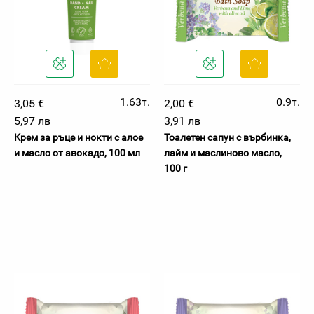
1.63т.
0.9т.
3,05 €
2,00 €
5,97 лв
3,91 лв
Крем за ръце и нокти с алое
Тоалетен сапун с върбинка,
и масло от авокадо, 100 мл
лайм и маслиново масло,
100 г