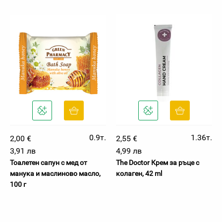
0.9т.
1.36т.
2,00 €
2,55 €
3,91 лв
4,99 лв
Тоалетен сапун с мед от
The Doctor Крем за ръце с
манука и маслиново масло,
колаген, 42 ml
100 г