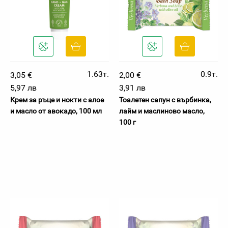
1.63т.
0.9т.
3,05 €
2,00 €
5,97 лв
3,91 лв
Крем за ръце и нокти с алое
Тоалетен сапун с върбинка,
и масло от авокадо, 100 мл
лайм и маслиново масло,
100 г