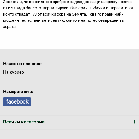
Знаете ли, че колоидното сребро е надеждна защита срещу повече
от 650 вида болестотворни вируси, бактерии, гъбички и паразити, от
които страдат 1/3 от всички хора на Земята. Това го прави най-
мощният естествен антисептик, който е напълно безвреден за
хората.
Начин на плащане
На куриер
Намерете ни в:
facebook
Всички категории