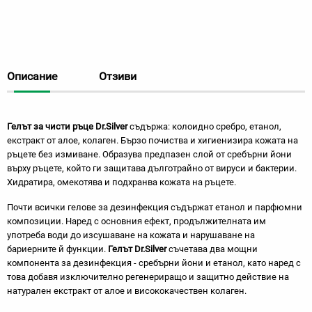
Описание
Отзиви
Гелът за чисти ръце Dr.Silver
съдържа: колоидно сребро, етанол,
екстракт от алое, колаген. Бързо почиства и хигиенизира кожата на
ръцете без измиване. Образува предпазен слой от сребърни йони
върху ръцете, който ги защитава дълготрайно от вируси и бактерии.
Хидратира, омекотява и подхранва кожата на ръцете.
Почти всички гелове за дезинфекция съдържат етанол и парфюмни
композиции. Наред с основния ефект, продължителната им
употреба води до изсушаване на кожата и нарушаване на
бариерните й функции.
Гелът Dr.Silver
съчетава два мощни
компонента за дезинфекция - сребърни йони и етанол, като наред с
това добавя изключително регенериращо и защитно действие на
натурален екстракт от алое и висококачествен колаген.