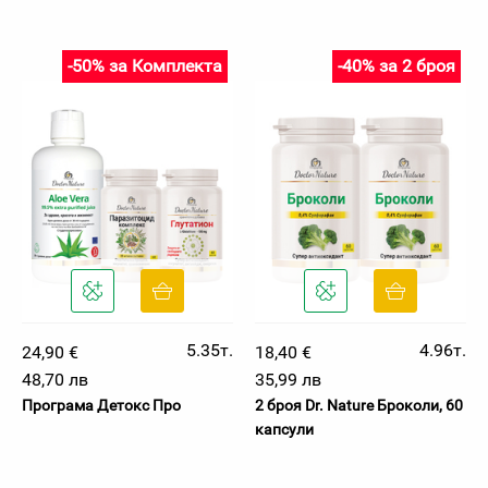
-50% за Комплекта
-40% за 2 броя
5.35т.
4.96т.
24,90 €
18,40 €
48,70 лв
35,99 лв
Програма Детокс Про
2 броя Dr. Nature Броколи, 60
капсули