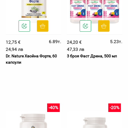
6.89т.
5.23т.
12,75 €
24,20 €
24,94 лв
47,33 лв
Dr. Nature Хвойна Форте, 60
3 броя Фаст Дрена, 500 мл
капсули
-40%
-20%