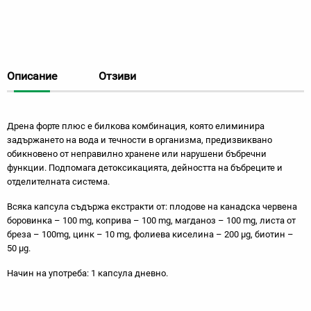
Описание
Отзиви
Дрена форте плюс е билкова комбинация, която елиминира
задържането на вода и течности в организма, предизвиквано
обикновено от неправилно хранене или нарушени бъбречни
функции. Подпомага детоксикацията, дейността на бъбреците и
отделителната система.
Всяка капсула съдържа екстракти от: плодове на канадска червена
боровинка – 100 mg, коприва – 100 mg, магданоз – 100 mg, листа от
бреза – 100mg, цинк – 10 mg, фолиева киселина – 200 µg, биотин –
50 µg.
Начин на употреба: 1 капсула дневно.