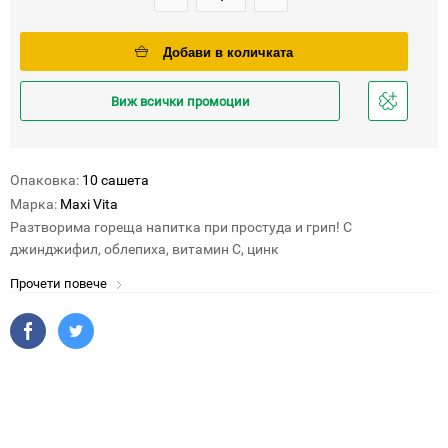
Добави в количката
Виж всички промоции
Добави
в
любими
Опаковка:
10 сашета
Марка:
Maxi Vita
Разтворима гореща напитка при простуда и грип! С
джинджифил, облепиха, витамин С, цинк
Прочети повече