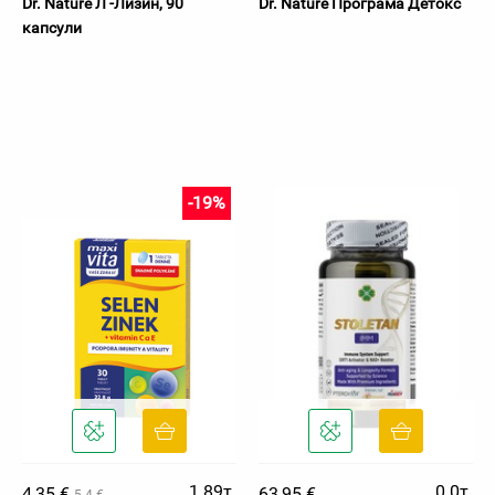
Dr. Nature Л -Лизин, 90
Dr. Nature Програма Детокс
капсули
-19%
1.89т.
0.0т.
4,35 €
63,95 €