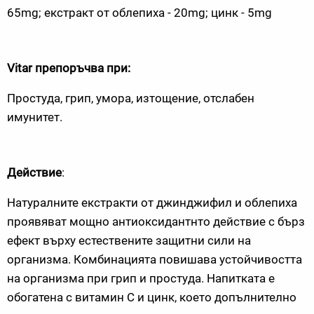
65
mg
; екстракт от облепиха - 20
mg
; цинк - 5
mg
Vitar
препоръчва при:
Простуда, грип, умора, изтощение, отслабен
имунитет.
Действие
:
Натуралните екстракти от джинджифил и облепиха
проявяват мощно антиоксидантнто действие с бърз
ефект върху естествените защитни сили на
организма. Комбинацията повишава устойчивостта
на организма при грип и простуда. Напитката е
обогатена с витамин С и цинк, което допълнително