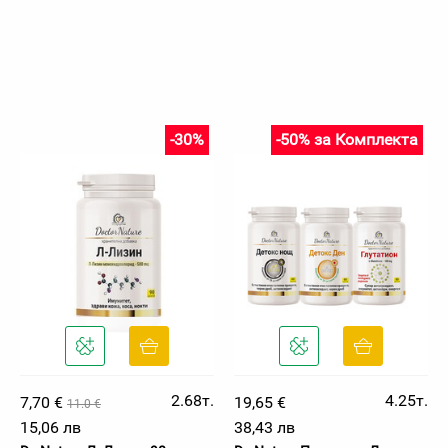
-30%
-50% за Комплекта
2.68т.
4.25т.
7,70 €
19,65 €
11.0 €
15,06 лв
38,43 лв