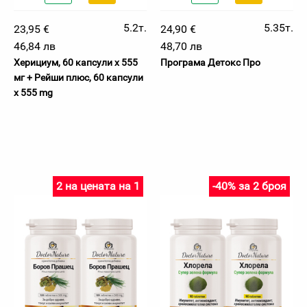
5.2т.
5.35т.
23,95 €
24,90 €
46,84 лв
48,70 лв
Херициум, 60 капсули х 555
Програма Детокс Про
мг + Рейши плюс, 60 капсули
x 555 mg
2 на цената на 1
-40% за 2 броя