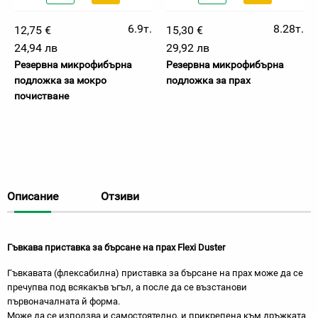
6.9т.
8.28т.
12,75 €
15,30 €
24,94 лв
29,92 лв
Резервна микрофибърна
Резервна микрофибърна
подложка за мокро
подложка за прах
почистване
Описание
Отзиви
Гъвкава приставка за бърсане на прах Flexi Duster
Гъвкавата (флексабилна) приставка за бърсане на прах може да се
пречупва под всякакъв ъгъл, а после да се възстанови
първоначалната й форма.
Може да се използва и самостоятелно, и прикрепена към дръжката