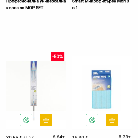
Професионална универсална
Smart Микрофибърен Moп 3
кърпа за MOP SET
в 1
-50%
6.64т.
8.28т.
30,65 €
15,30 €