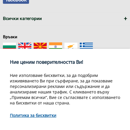
Всички категории
Връзки
Ние ценим поверителността Ви!
Ние използваме бисквитки, за да подобрим
изживяването Ви при сърфиране, за да показваме
За нас
Условия за доставка
персонализирани реклами или съдържание и да
Конфиденциалност на информацията
Общи условия
анализираме нашия трафик. С кликването върху
Декларация за личните данни
Често задавани въпроси
„Приемам всички“, Вие се съгласявате с използването
Контакти
на бисквитки от наша страна.
Грийн Мастър Груп ООД, 1309 София, ул. Пиротска 151, Телефон:
070070220
Политика за бисквитки
© 1998-2020 Green Master Group Ltd, All rights reserved.