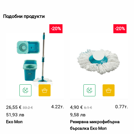
Подобни продукти
-20%
-20%
4.22т.
0.77т.
26,55 €
4,90 €
33.2 €
6.1 €
51,93 лв
9,58 лв
Еко Моп
Резервна микрофибърна
бърсалка Еко Моп