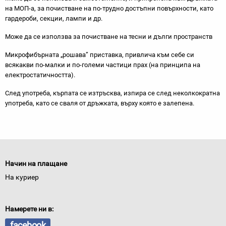
на МОП-а, за почистване на по-трудно достъпни повърхности, като
гардероби, секции, лампи и др.
Може да се използва за почистване на тесни и дълги пространств
Микрофибърната „рошава” приставка, привлича към себе си
всякакви по-малки и по-големи частици прах (на принципа на
електростатичността).
След употреба, кърпата се изтръсква, изпира се след неколкократна
употреба, като се сваля от дръжката, върху която е залепена.
Начин на плащане
На куриер
Намерете ни в:
facebook