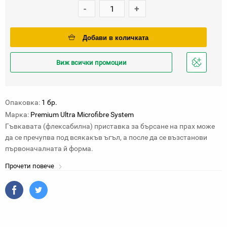
-
+
Добави в количката
Виж всички промоции
Добави
в
любими
Опаковка:
1 бр.
Марка:
Premium Ultra Microfibre System
Гъвкавата (флексабилна) приставка за бърсане на прах може
да се пречупва под всякакъв ъгъл, а после да се възстанови
първоначалната й форма.
Прочети повече