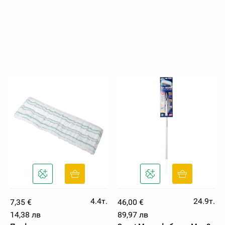
4.4т.
24.9т.
7,35 €
46,00 €
14,38 лв
89,97 лв