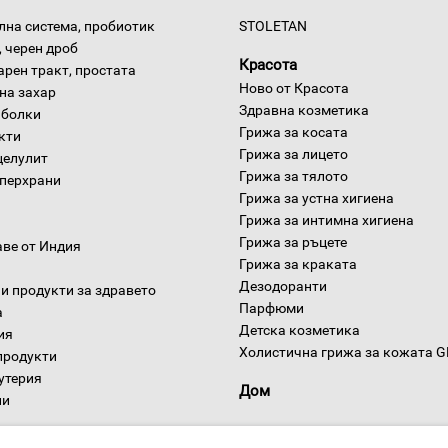
на система, пробиотик
STOLETAN
 черен дроб
Красота
арен тракт, простата
Ново от Красота
на захар
Здравна козметика
 болки
Грижа за косата
окти
Грижа за лицето
целулит
Грижа за тялото
уперхрани
Грижа за устна хигиена
Грижа за интимна хигиена
Грижа за ръцете
аве от Индия
Грижа за краката
Дезодоранти
и продукти за здравето
Парфюми
а
Детска козметика
ия
Холистична грижа за кожата 
продукти
утерия
Дом
ни