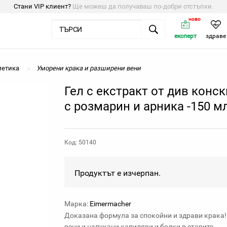
Стани VIP клиент?
Ще можеш да получаваш по-добри отстъпки.
ново
експерт
здраве
метика
Уморени крака и разширени вени
Гел с екстракт от див конск
с розмарин и арника -150 м
Код: 50140
Продуктът е изчерпан.
Марка:
Eimermacher
Доказана формула за спокойни и здрави крака!
вени и напукани капиляри и болки в ставите