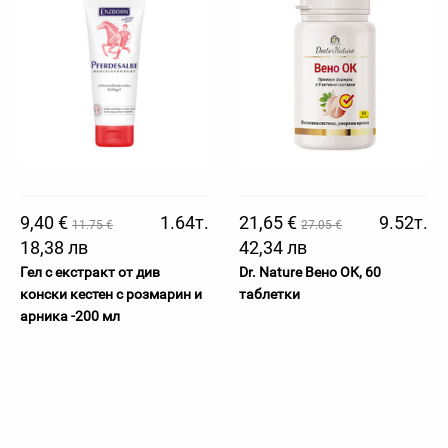
9,40 €
1.64т.
21,65 €
9.52т.
11.75 €
27.05 €
18,38 лв
42,34 лв
Гел с екстракт от див
Dr. Nature Вено ОК, 60
конски кестен с розмарин и
таблетки
арника -200 мл