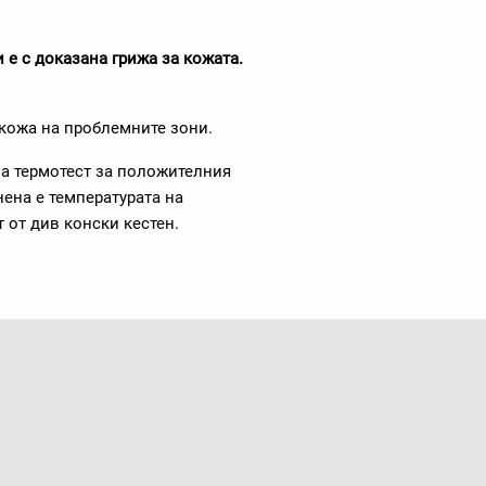
и е с доказана грижа за кожата.
 кожа на проблемните зони.
а термотест за положителния
нена е температурата на
т от див конски кестен.