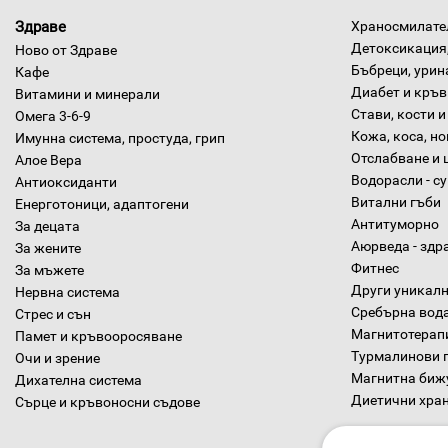
Здраве
Храносмилател
Детоксикация,
Ново от Здраве
Бъбреци, урин
Кафе
Диабет и кръв
Витамини и минерали
Стави, кости и
Омега 3-6-9
Кожа, коса, н
Имунна система, простуда, грип
Отслабване и 
Алое Вера
Водорасли - с
Антиоксиданти
Витални гъби
Енерготоници, адаптогени
Антитуморно
За децата
Аюрведа - здр
За жените
Фитнес
За мъжете
Други уникалн
Нервна система
Сребърна вод
Стрес и сън
Магнитотерап
Памет и кръвооросяване
Турмалинови 
Очи и зрение
Магнитна биж
Дихателна система
Диетични хра
Сърце и кръвоносни съдове