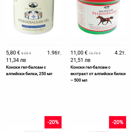
5,80 €
1.96т.
11,00 €
4.2т.
8.65 €
13.75 €
11,34 лв
21,51 лв
Конски гел-балсам с
Конски гел-балсам с
алпийски билки, 250 мл
екстракт от алпийски билки
– 500 мл
-20%
-20%