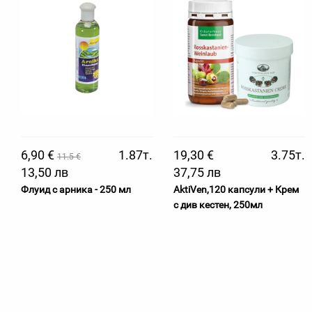
6,90 €
1.87т.
19,30 €
3.75т.
11.5 €
13,50 лв
37,75 лв
Флуид с арника - 250 мл
AktiVen,120 капсули + Крем
с див кестен, 250мл