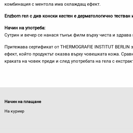
комбинация с ментола има охлаждащ ефект.
Enzborn гел с див конски кестен е дерматологично тестван 
Начин на употреба:
Сутрин и вечер се нанася тънък филм върху чиста и здрава
Притежава сертификат от THERMOGRAFIE INSTITUT BERLIN з
ефект, който продуктът оказва върху човешката кожа. Срав
краката на човек преди и след употребата на гела с екстрак
Начин на плащане
На куриер