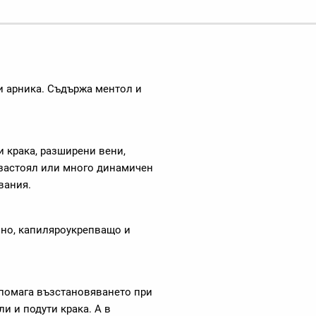
и арника. Съдържа ментол и
и крака, разширени вени,
 застоял или много динамичен
вания.
лно, капиляроукрепващо и
дпомага възстановяването при
ли и подути крака. А в