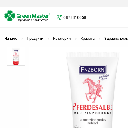
0878310058
0878310058
Начало
Продукти
Категории
Красота
Здравна коз