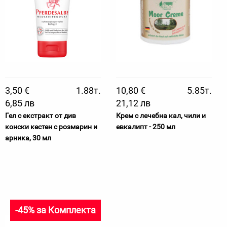
3,50 €
1.88т.
10,80 €
5.85т.
6,85 лв
21,12 лв
Гел с екстракт от див
Крем с лечебна кал, чили и
конски кестен с розмарин и
евкалипт - 250 мл
арника, 30 мл
-45% за Комплекта