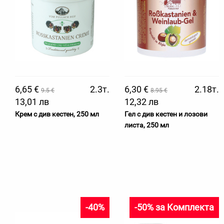
6,65 €
2.3т.
6,30 €
2.18т.
9.5 €
8.95 €
13,01 лв
12,32 лв
Крем с див кестен, 250 мл
Гел с див кестен и лозови
листа, 250 мл
-40%
-50% за Комплекта