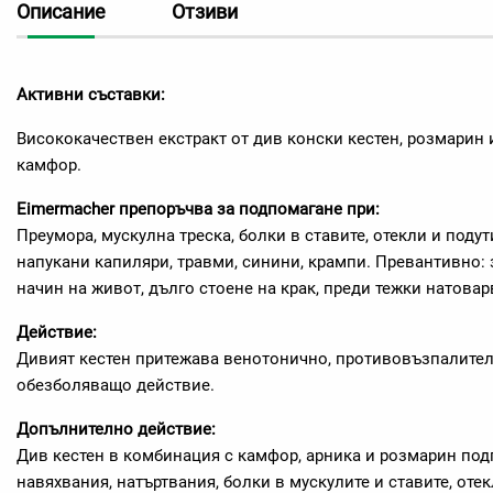
Описание
Отзиви
Активни съставки:
Висококачествен екстракт от див конски кестен, розмарин 
камфор.
Eimermacher препоръчва за подпомагане при:
Преумора, мускулна треска, болки в ставите, отекли и подут
напукани капиляри, травми, синини, крампи. Превантивно:
начин на живот, дълго стоене на крак, преди тежки натовар
Действие:
Дивият кестен притежава венотонично, противовъзпалите
обезболяващо действие.
Допълнително действие:
Див кестен в комбинация с камфор, арника и розмарин по
навяхвания, натъртвания, болки в мускулите и ставите, отек