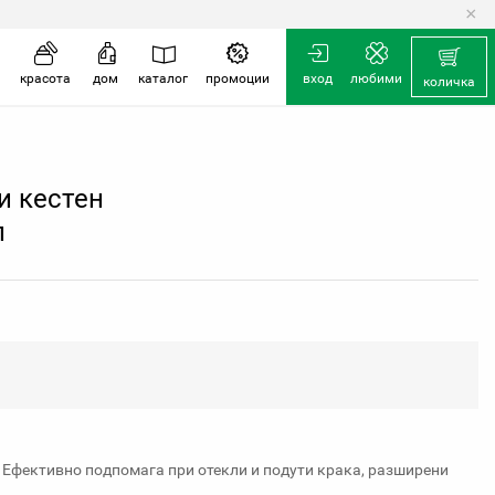
×
количка
красота
дом
каталог
промоции
вход
любими
количка
и кестен
л
 Ефективно подпомага при отекли и подути крака, разширени