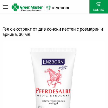
0878310058
количка
Гел с екстракт от див конски кестен с розмарин и
арника, 30 мл