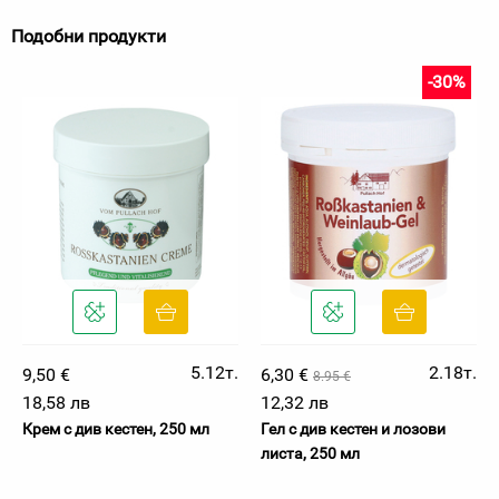
Подобни продукти
-30%
5.12т.
2.18т.
9,50 €
6,30 €
8.95 €
18,58 лв
12,32 лв
Крем с див кестен, 250 мл
Гел с див кестен и лозови
листа, 250 мл