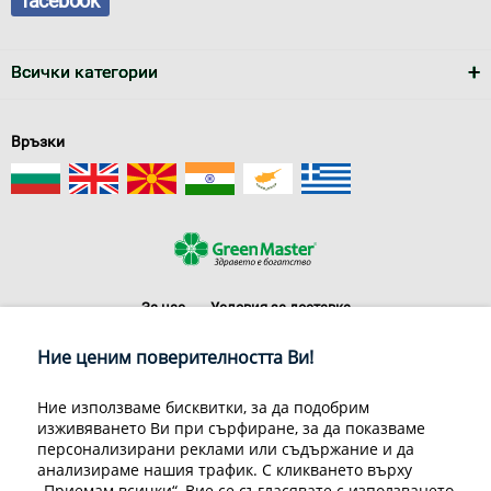
facebook
Всички категории
Връзки
За нас
Условия за доставка
Конфиденциалност на информацията
Общи условия
Ние ценим поверителността Ви!
Декларация за личните данни
Често задавани въпроси
Контакти
Ние използваме бисквитки, за да подобрим
Грийн Мастър Груп ООД, 1309 София, ул. Пиротска 151, Телефон:
изживяването Ви при сърфиране, за да показваме
070070220
персонализирани реклами или съдържание и да
© 1998-2020 Green Master Group Ltd, All rights reserved.
анализираме нашия трафик. С кликването върху
„Приемам всички“, Вие се съгласявате с използването