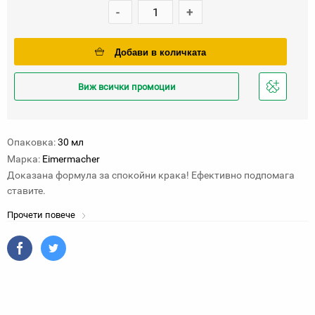
-
+
Добави в количката
Виж всички промоции
Добави
в
любими
Опаковка:
30 мл
Марка:
Eimermacher
Доказана формула за спокойни крака! Ефективно подпомага
ставите.
Прочети повече