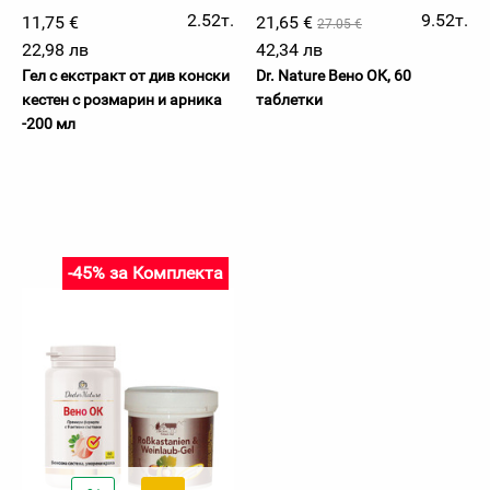
2.52т.
9.52т.
11,75 €
21,65 €
27.05 €
22,98 лв
42,34 лв
Гел с екстракт от див конски
Dr. Nature Вено ОК, 60
кестен с розмарин и арника
таблетки
-200 мл
-45% за Комплекта