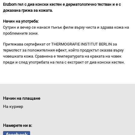
Enzborn гел с див конски кестен е дерматологично тестван и е с
доказана грижа за кожата.
Начин на употреба:
Сутрин и вечер се нанася тънък филм върху чиста и здрава кожа на
проблемните зони.
Притежава сертификат от THERMOGRAFIE INSTITUT BERLIN за
термотест за положителния ефект, който продуктът оказва върху
човешката кожа. Сравнена е температурата на краката на човек
преди и след употребата на гела с екстракт от див конски кестен.
Начин на плащане
На куриер
Намерете ни в: