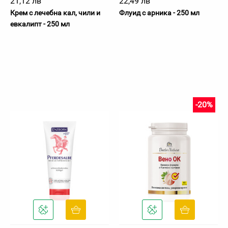
21,12 лв
22,49 лв
Крем с лечебна кал, чили и
Флуид с арника - 250 мл
евкалипт - 250 мл
-20%