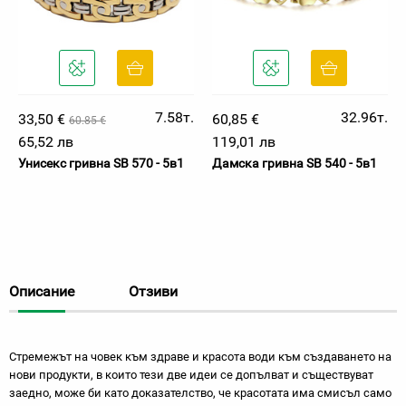
7.58т.
32.96т.
33,50 €
60,85 €
60.85 €
65,52 лв
119,01 лв
Унисекс гривна SB 570 - 5в1
Дамска гривна SB 540 - 5в1
Описание
Отзиви
Стремежът на човек към здраве и красота води към създаването на
нови продукти, в които тези две идеи се допълват и съществуват
заедно, може би като доказателство, че красотата има смисъл само