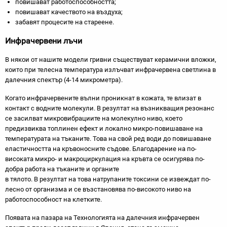
повишават работоспособността;
повишават качеството на въздуха;
забавят процесите на стареене.
Инфрачервени лъчи
В някои от нашите модели гривни съществуват керамични вложки,
които при телесна температура излъчват инфрачервена светлина в
далечния спектър (4-14 микрометра).
Когато инфрачервените вълни проникнат в кожата, те влизат в
контакт с водните молекули. В резултат на възникващия резонанс
се засилват микровибрациите на молекулно ниво, което
предизвиква топлинен ефект и локално микро-повишаване на
температурата на тъканите. Това на свой ред води до повишаване
еластичността на кръвоносните съдове. Благодарение на по-
високата микро- и макроциркулация на кръвта се осигурява по-
добра работа на тъканите и органите
в тялото. В резултат на това натрупаните токсини се извеждат по-
лесно от организма и се възстановява по-високото ниво на
работоспособност на клетките.
Появата на пазара на Технологията на далечния инфрачервен