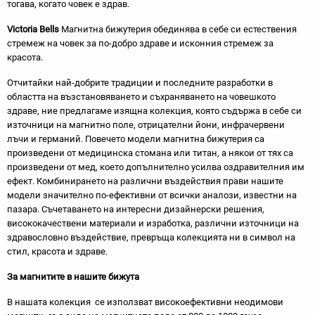
тогава, когато човек е здрав.
Victoria Bells
Магнитна бижутерия обединява в себе си естествения
стремеж на човек за по-добро здраве и исконния стремеж за
красота.
Отчитайки най-добрите традиции и последните разработки в
областта на възстановяването и съхраняването на човешкото
здраве, ние предлагаме изящна колекция, която съдържа в себе си
източници на магнитно поле, отрицателни йони, инфрачервени
лъчи и германий. Повечето модели магнитна бижутерия са
произведени от медицинска стомана или титан, а някои от тях са
произведени от мед, което допълнително усилва оздравителния им
ефект. Комбинирането на различни въздействия прави нашите
модели значително по-ефективни от всички аналози, известни на
пазара. Съчетаването на интересни дизайнерски решения,
висококачествени материали и изработка, различни източници на
здравословно въздействие, превръща колекцията ни в символ на
стил, красота и здраве.
За магнитите в нашите бижута
В нашата колекция се използват високоефективни неодимови