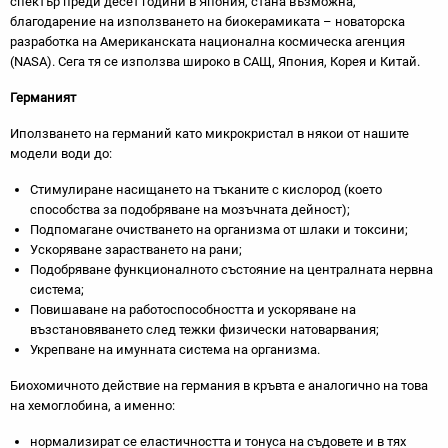
спектър преди десет години в Япония, стана възможна,
благодарение на използването на биокерамиката – новаторска
разработка на Американската национална космическа агенция
(NASA). Сега тя се използва широко в САЩ, Япония, Корея и Китай.
Германият
Иползването на германий като микрокристал в някои от нашите
модели води до:
Стимулиране насищането на тъканите с кислород (което
способства за подобряване на мозъчната дейност);
Подпомагане очистването на организма от шлаки и токсини;
Ускоряване зарастването на рани;
Подобряване функционалното състояние на централната нервна
система;
Повишаване на работоспособността и ускоряване на
възстановяването след тежки физически натоварвания;
Укрепване на имунната система на организма.
Биохомичното действие на германия в кръвта е аналогично на това
на хемоглобина, а именно:
нормализират се еластичността и тонуса на съдовете и в тях