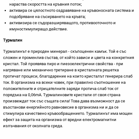
нараства скоростта на кръвния поток;
активира се цялостното оздравяване на кръвоносната система и
подобряване на съсирването на кръвта;
активизира се съдоразширяващото, противооточното и
имуностимулиращо действие.
Турмалин
Турмалинът е природен минерал - скъпоценен камък. Той е със
сложен и променлив състав, от който зависи и цвета на конкретния
кристал. Той проявява пиро и пиезоелектрични свойства - при
нагряване или механично третиране в кристалната решетка
протичат процеси, благодарение на които кристалът генерира слаб
ток. В организма на всеки човек, при правилно съотношение на
положителните и отрицателните заряди протича слаб ток от
порядъка на 0,06mA. Турмалиновите кристали от своя страна
произвеждат ток със същата сила! Това дава възможност да се
възстанови енергийното равновесие в организма ни и да се
стимулира качествено кръвообращението. Турмалинът има мощен
ефект за защита на организма от вредни електромагнитни
излъчвания от околната среда.