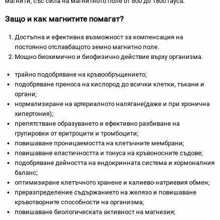
магнити, със сила на магнитното поле от 800 до 1800 гауса.
Защо и как магнитите помагат?
Достъпна и ефективна възможност за компенсация на
постоянно отславбащото земно магнитно поле.
Мощно биохимично и биофизично действие върху организма.
трайно подобряване на кръвообръщението;
подобряване преноса на кислород до всички клетки, тъкани и
органи;
нормализиране на артериалното налягане(даже и при хронична
хипертония);
препятстване образуването и ефективно разбиване на
групировки от еритроцити и тромбоцити;
повишаване проницаемостта на клетъчните мембрани;
повишаване еластичността и тонуса на кръвоносните съдове;
подобряване дейността на ендокринната система и хормоналния
баланс;
оптимизиране клетъчното хранене и калиево-натриевия обмен;
преразпределение съдържанието на желязо и повишаване
кръвотворните способности на организма;
повишаване биологическата активност на магнезия;