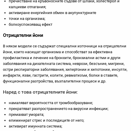
пречистване на кръвоносните съдове от шлаки, холестерол и
калциеви отлагания;
активиране енергийния обмен в акупунктурните
точки на организма;
болкоуспокояващ ефект
Отрицателни йони
В някои модели се съдържат специални източници на отрицателни
йони, които насищат организма и способстват за ефективна
профилактика и лечение на бронхити, бронхиални астми и други
заболявания на дихателната система, неврози, безсъние, мигрени,
остри респираторни заболявания, хипертонии и хипотонии, инсулти,
инфаркти, язви, гастрити, колити, ревматизъм, болки в ставите,
функционални разтройства, възпалителни процеси и др.
Наред с това отрицателните йони:
намаляват вероятността от тромбообразуване;
прекратяват разпространението на вирусни инфекции;
премахват умората;
елиминират стрес и последиците от него;
активират имунната система;