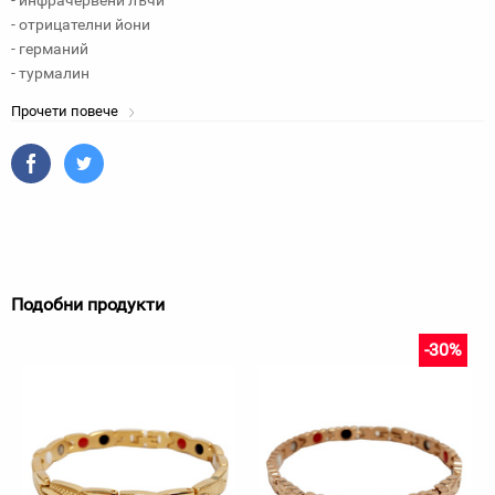
- инфрачервени лъчи
- отрицателни йони
- германий
- турмалин
Прочети повече
Подобни продукти
-30%