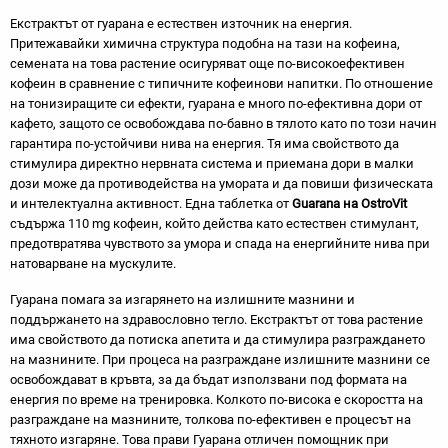
Екстрактът от гуарана е естествен източник на енергия.
Притежавайки химична структура подобна на тази на кофеина,
семената на това растение осигуряват още по-високоефективен
кофеин в сравнение с типичните кофеинови напитки. По отношение
на тонизиращите си ефекти, гуарана е много по-ефективна дори от
кафето, защото се освобождава по-бавно в тялото като по този начин
гарантира по-устойчиви нива на енергия. Тя има свойството да
стимулира директно нервната система и приемана дори в малки
дози може да противодейства на умората и да повиши физическата
и интелектуална активност. Една таблетка от
Guarana
на
OstroVit
съдържа 110 mg кофеин, който действа като естествен стимулант,
предотвратява чувството за умора и спада на енергийните нива при
натоварване на мускулите.
Гуарана помага за изгарянето на излишните мазнини и
поддържането на здравословно тегло. Екстрактът от това растение
има свойството да потиска апетита и да стимулира разграждането
на мазнините. При процеса на разграждане излишните мазнини се
освобождават в кръвта, за да бъдат използвани под формата на
енергия по време на тренировка. Колкото по-висока е скоростта на
разграждане на мазнините, толкова по-ефективен е процесът на
тяхното изгаряне. Това прави Гуарана отличен помощник при