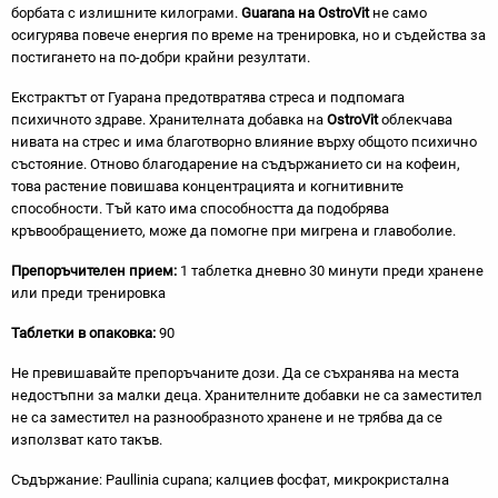
борбата с излишните килограми.
Guarana на OstroVit
не само
осигурява повече енергия по време на тренировка, но и съдейства за
постигането на по-добри крайни резултати.
Екстрактът от Гуарана предотвратява стреса и подпомага
психичното здраве. Хранителната добавка на
OstroVit
облекчава
нивата на стрес и има благотворно влияние върху общото психично
състояние. Отново благодарение на съдържанието си на кофеин,
това растение повишава концентрацията и когнитивните
способности. Тъй като има способността да подобрява
кръвообращението, може да помогне при мигрена и главоболие.
Препоръчителен прием:
1 таблетка дневно 30 минути преди хранене
или преди тренировка
Таблетки в опаковка:
90
Не превишавайте препоръчаните дози. Да се съхранява на места
недостъпни за малки деца. Хранителните добавки не са заместител
не са заместител на разнообразното хранене и не трябва да се
използват като такъв.
Съдържание: Paullinia cupana; калциев фосфат, микрокристална