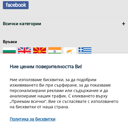
facebook
Всички категории
Връзки
Ние ценим поверителността Ви!
Ние използваме бисквитки, за да подобрим
изживяването Ви при сърфиране, за да показваме
За нас
Условия за доставка
персонализирани реклами или съдържание и да
Конфиденциалност на информацията
Общи условия
анализираме нашия трафик. С кликването върху
Декларация за личните данни
Често задавани въпроси
„Приемам всички“, Вие се съгласявате с използването
Контакти
на бисквитки от наша страна.
Грийн Мастър Груп ООД, 1309 София, ул. Пиротска 151, Телефон:
070070220
Политика за бисквитки
© 1998-2020 Green Master Group Ltd, All rights reserved.