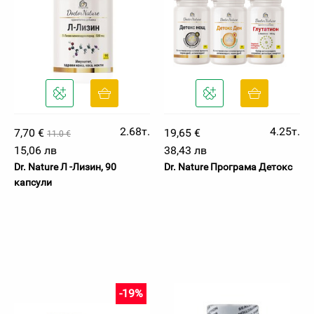
2.68т.
4.25т.
7,70 €
19,65 €
11.0 €
15,06 лв
38,43 лв
Dr. Nature Л -Лизин, 90
Dr. Nature Програма Детокс
капсули
-19%