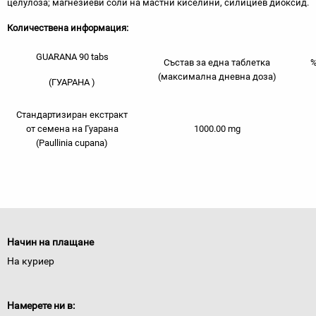
целулоза; магнезиеви соли на мастни киселини, силициев диоксид.
Количествена информация:
GUARANA 90 tabs
Състав за една таблетка
%
(максимална дневна доза)
(ГУАРАНА )
Стандартизиран екстракт
от семена на Гуарана
1000.00 mg
(Paullinia cupana)
Начин на плащане
На куриер
Намерете ни в: