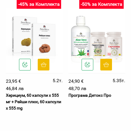
-45% за Комплекта
-50% за Комплекта
5.2т.
5.35т.
23,95 €
24,90 €
46,84 лв
48,70 лв
Херициум, 60 капсули х 555
Програма Детокс Про
мг + Рейши плюс, 60 капсули
x 555 mg