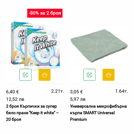
-30% за 2 броя
2.21т.
1.64т.
6,40 €
3,05 €
12,52 лв
5,97 лв
2 броя Кърпички за супер
Универсална микрофибърна
бяло пране "Keep it white" –
кърпа SMART Universal
20 броя
Premium