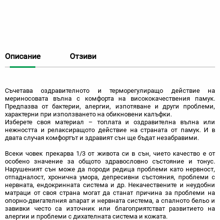
Описание
Отзиви
Съчетава оздравителното и терморегулиращо действие на
мериносовата вълна с комфорта на висококачествения памук.
Предпазва от бактерии, алергии, изпотяване и други проблеми,
характерни при използването на обикновени калъфки.
Изберете своя материал – топлата и оздравителна вълна или
нежността и релаксиращото действие на страната от памук. И в
двата случая комфортът и здравият сън ще бъдат незабравими.
Всеки човек прекарва 1/3 от живота си в сън, чието качество е от
особено значение за общото здравословно състояние и тонус.
Нарушеният сън може да породи редица проблеми като нервност,
отпадналост, хронична умора, депресивни състояния, проблеми с
нервната, ендокринната система и др. Некачествените и неудобни
матраци от своя страна могат да станат причина за проблеми на
опорно-двигателния апарат и нервната система, а спалното бельо и
завивки често са източник или благоприятстват развитието на
алергии и проблеми с дихателната система и кожата.