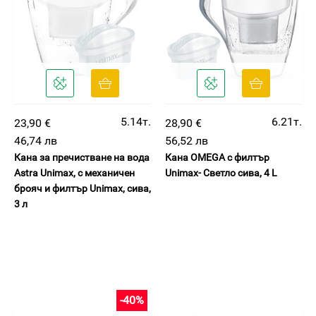
5.14т.
6.21т.
23,90 €
28,90 €
46,74 лв
56,52 лв
Кана за пречистване на вода
Кана OMEGA с филтър
Astra Unimax, с механичен
Unimax- Светло сива, 4 L
брояч и филтър Unimax, сива,
3 л
-40%