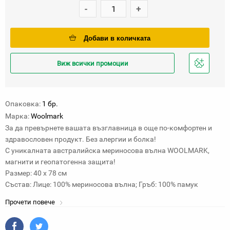
-
+
Добави в количката
Виж всички промоции
Добави
в
любими
Опаковка:
1 бр.
Марка:
Woolmark
За да превърнете вашата възглавница в още по-комфортен и
здравословен продукт. Без алергии и болка!
С уникалната австралийска мериносова вълна WOOLMARK,
магнити и геопатогенна защита!
Размер: 40 х 78 см
Състав: Лице: 100% мериносова вълна; Гръб: 100% памук
Прочети повече