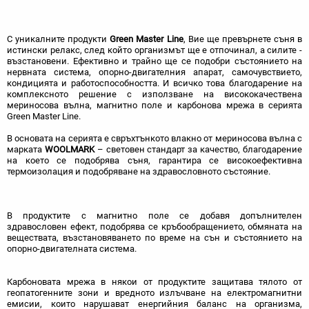
С уникалните продукти
Green Master Line
, Вие ще превърнете съня в
истински релакс, след който организмът ще е отпочинал, а силите -
възстановени. Ефективно и трайно ще се подобри състоянието на
нервната система, опорно-двигателния апарат, самочувствието,
кондицията и работоспособността. И всичко това благодарение на
комплексното решение с използване на висококачествена
мериносова вълна, магнитно поле и карбонова мрежа в серията
Green Master Line.
В основата на серията е свръхтънкото влакно от мериносова вълна с
марката
WOOLMARK
– световен стандарт за качество, благодарение
на което се подобрява съня, гарантира се високоефективна
термоизолация и подобряване на здравословното състояние.
В продуктите с магнитно поле се добавя допълнителен
здравословен ефект, подобрява се кръбообращението, обмяната на
веществата, възстановяването по време на сън и състоянието на
опорно-двигателната система.
Карбоновата мрежа в някои от продуктите защитава тялото от
геопатогенните зони и вредното излъчване на електромагнитни
емисии, които нарушават енергийния баланс на организма,