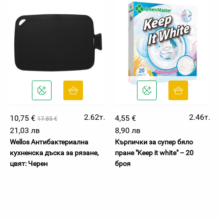
2.62т.
2.46т.
10,75 €
4,55 €
17.85 €
21,03 лв
8,90 лв
Wellos Антибактериална
Кърпички за супер бяло
кухненска дъска за рязане,
пране "Keep it white" – 20
цвят: Черен
броя