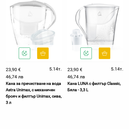
5.14т.
5.14т.
23,90 €
23,90 €
46,74 лв
46,74 лв
Кана за пречистване на вода
Кана LUNA с филтър Classic,
Astra Unimax, с механичен
Бяла - 3,3 L
брояч и филтър Unimax, сива,
3 л