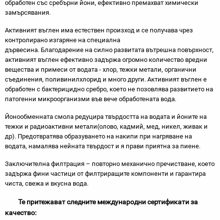
обработен със сребърни йони, ефективно премахват химически
замърсявания.
Активният въглен има естествен произход и се получава чрез
контролирано изгаряне на специална
дървесина. Благодарение на силно развитата вътрешна повърхност,
активният въглен ефективно задържа огромно количество вредни
вещества и примеси от водата - хлор, тежки метали, органични
съединения, поливинилхлорид и много други. Активният въглен е
обработен с бактерицидно сребро, което не позовлява развитието на
патогенни микроорганизми във вече обработената вода.
Йонообменната смола редуцира твърдостта на водата и йоните на
тежки и радиоактивни метали(олово, кадмий, мед, никел, живак и
др). Предотвратява образуването на накипи при нагряване на
водата, намалява нейната твърдост и я прави приятна за пиене.
Заключителна филтрация – повторно механично пречистване, което
задържа фини частици от филтриращите компоненти и гарантира
чиста, свежа и вкусна вода.
Те притежават следните международни сертификати за
качество: