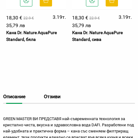
3.19т.
3.19т.
18,30 €
18,30 €
22.9 €
22.9 €
35,79 лв
35,79 лв
Кана Dr. Nature AquaPure
Кана Dr. Nature AquaPure
Standard, бяла
Standard, сива
Описание
Отзиви
GREEN MASTER ВИ ПРЕДСТАВЯ най-съвременната технология за
кристално чиста, вкусна и здравословна вода DAFI. Разработени под
най-удобната и практична форма – кана със сменяем филтриращ
елемент, тези продукти идеално се вписват във всяка кухня и всеки