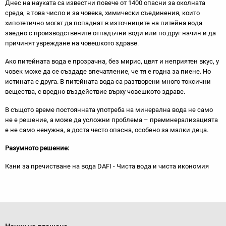
Днес на науката са известни повече от 1400 опасни за околната
среда, в това число и за човека, химически съединения, които
хипотетично могат да попаднат в източниците на питейна вода
заедно с производствените отпадъчни води или по друг начин и да
причинят увреждане на човешкото здраве.
Ако питейната вода е прозрачна, без мирис, цвят и неприятен вкус, у
човек може да се създаде впечатление, че тя е годна за пиене. Но
истината е друга. В питейната вода са разтворени много токсични
вещества, с вредно въздействие върху човешкото здраве.
В същото време постоянната употреба на минерална вода не само
не е решение, а може да усложни проблема – преминерализацията
е не само ненужна, а доста често опасна, особено за малки деца.
Разумното решение:
Кани за пречистване на вода DAFI - Чиста вода и чиста икономия