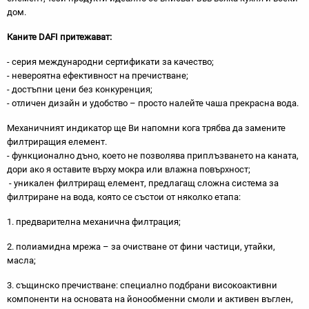
дом.
Каните DAFI притежават:
- серия международни сертификати за качество;
- невероятна ефективност на пречистване;
- достъпни цени без конкуренция;
- отличен дизайн и удобство – просто налейте чаша прекрасна вода.
Механичният индикатор ще Ви напомни кога трябва да замените
филтриращия елемент.
- функционално дъно, което не позволява приплъзването на каната,
дори ако я оставите върху мокра или влажна повърхност;
- уникален филтриращ елемент, предлагащ сложна система за
филтриране на вода, която се състои от няколко етапа:
1. предварителна механична филтрация;
2. полиамидна мрежа – за очистване от фини частици, утайки,
масла;
3. същинско пречистване: специално подбрани високоактивни
компоненти на основата на йонообменни смоли и активен въглен,