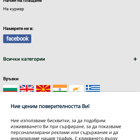
Начин на плащане
На куриер
Намерете ни в:
facebook
Всички категории
Връзки
Ние ценим поверителността Ви!
Ние използваме бисквитки, за да подобрим
изживяването Ви при сърфиране, за да показваме
За нас
Условия за доставка
персонализирани реклами или съдържание и да
Конфиденциалност на информацията
Общи условия
анализираме нашия трафик. С кликването върху