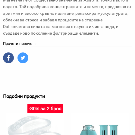
Магнезият е от съществено значение за живота, точно както и
водата. Той подобрява концентрацията и паметта, предпазва от
аритмия и високо кръвно налягане, релаксира мускулатурата,
облекчава стреса и забавя процесите на стареене.
Dafi съчетава силата на магнезия с вкусна и чиста вода, и
създаде ново поколение филтриращи елементи.
Прочети повече
Подобни продукти
-30% за 2 броя