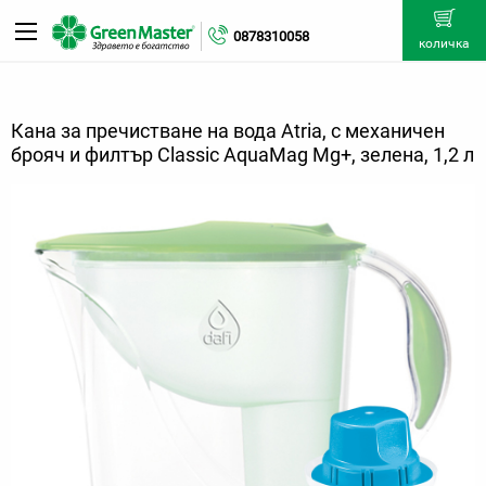
0878310058
количка
Кана за пречистване на вода Atria, с механичен
брояч и филтър Classic AquaMag Mg+, зелена, 1,2 л