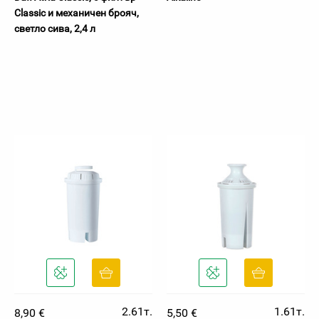
Classic и механичен брояч,
светло сива, 2,4 л
2.61т.
1.61т.
8,90 €
5,50 €