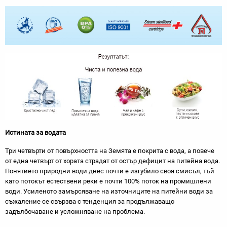
Истината за водата
Три четвърти от повърхността на Земята е покрита с вода, а повече
от една четвърт от хората страдат от остър дефицит на питейна вода.
Понятието природни води днес почти е изгубило своя смисъл, тъй
като потокът естествени реки е почти 100% поток на промишлени
води. Усиленото замърсяване на източниците на питейни води за
съжаление се свързва с тенденция за продължаващо
задълбочаване и усложняване на проблема.