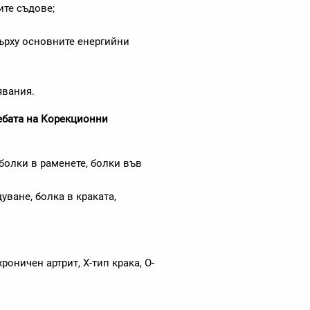
те съдове;
ърху основните енергийни
явания.
ебата на Корекционни
 болки в раменете, болки във
уване, болка в краката,
роничен артрит, X-тип крака, О-