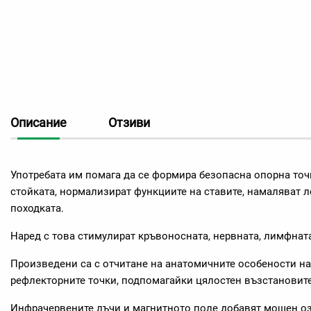
Описание
Отзиви
Употребата им помага да се формира безопасна опорна точк
стойката, нормализират функциите на ставите, намаляват 
походката.
Наред с това стимулират кръвоносната, нервната, лимфната
Произведени са с отчитане на анатомичните особености на
рефлекторните точки, подпомагайки цялостен възстановит
Инфрачервените лъчи и магнитното поле добавят мощен оз