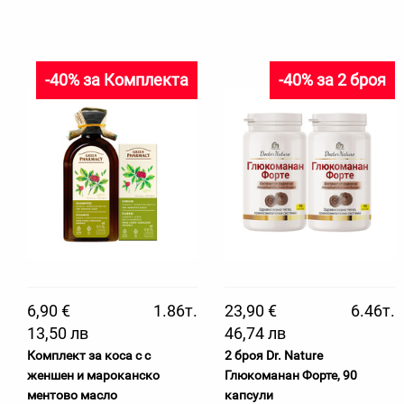
-40% за Комплекта
-40% за 2 броя
6,90 €
1.86т.
23,90 €
6.46т.
13,50 лв
46,74 лв
Комплект за коса с с
2 броя Dr. Nature
женшен и мароканско
Глюкоманан Форте, 90
ментово масло
капсули