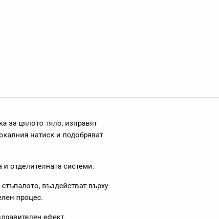
а за цялото тяло, изправят
локалния натиск и подобряват
 и отделителната системи.
 стъпалото, въздействат върху
елен процес.
дравителен ефект.