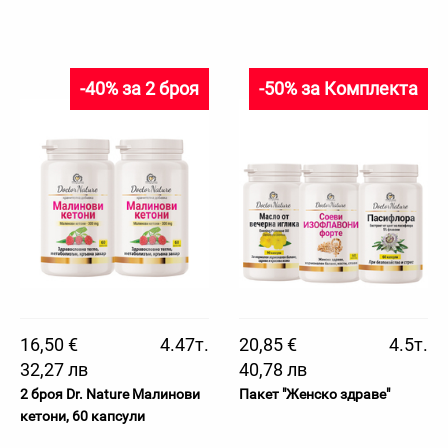
-40% за 2 броя
-50% за Комплекта
16,50 €
4.47т.
20,85 €
4.5т.
32,27 лв
40,78 лв
2 броя Dr. Nature Малинови
Пакет "Женско здраве"
кетони, 60 капсули