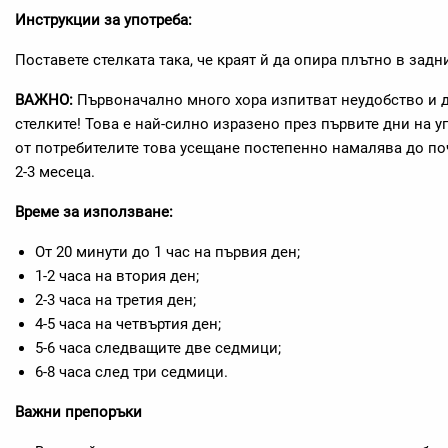
Инструкции за употреба:
Поставете стелката така, че краят й да опира плътно в задн
ВАЖНО:
Първоначално много хора изпитват неудобство и 
стелките! Това е най-силно изразено през първите дни на 
от потребителите това усещане постепенно намалява до по
2-3 месеца.
Време за използване:
От 20 минути до 1 час на първия ден;
1-2 часа на втория ден;
2-3 часа на третия ден;
4-5 часа на четвъртия ден;
5-6 часа следващите две седмици;
6-8 часа след три седмици.
Важни препоръки