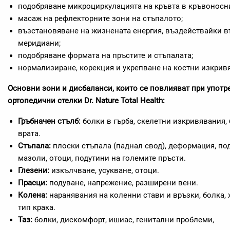
подобряване микроциркулацията на кръвта в кръвоносни
масаж на рефлекторните зони на стъпалото;
възстановяване на жизнената енергия, въздействайки в
меридиани;
подобряване формата на пръстите и стъпалата;
нормализиране, корекция и укрепване на костни изкрив
Основни зони и дисбаланси, които се повлияват при употр
ортопедични стелки
Dr. Nature Total Health:
Гръбначен стълб:
болки в гърба, скелетни изкривявания,
врата.
Стъпала:
плоски стъпала (паднал свод), деформация, под
мазоли, отоци, подутини на големите пръсти.
Глезени:
изкълчване, усукване, отоци.
Прасци:
подуване, напрежение, разширени вени.
Колена:
наранявания на коленни стави и връзки, болка, х
тип крака.
Таз:
болки, дискомфорт, ишиас, генитални проблеми,