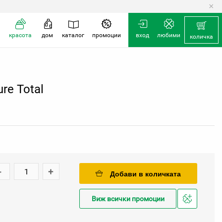
×
красота
дом
каталог
промоции
вход
любими
количка
re Total
-
+
Добави в количката
Виж всички промоции
Добави
в