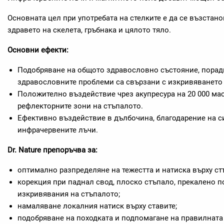
Основната цел при употребата на стелките е да се възстано
здравето на скелета, гръбнака и цялото тяло.
Основни ефекти:
Подобряване на общото здравословно състояние, поради
здравословните проблеми са свързани с изкривяването 
Положително въздействие чрез акупресура на 20 000 ма
рефлекторните зони на стъпалото.
Ефективно въздействие в дълбочина, благодарение на си
инфрачервените лъчи.
Dr. Nature
препоръчва за:
оптимално разпределяне на тежестта и натиска върху ст
корекция при паднал свод, плоско стъпало, прекалено п
изкривявания на стъпалото;
намаляване локалния натиск върху ставите;
подобряване на походката и подпомагане на правилната 