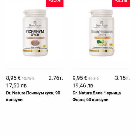
-35%
-35%
8,95 €
2.76т.
9,95 €
3.15т.
13.75 €
15.3 €
17,50 лв
19,46 лв
Dr. Nature Псилиум хуск, 90
Dr. Nature Бяла Черница
капсули
Форте, 60 капсули