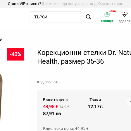
Стани VIP клиент?
Ще можеш да получаваш по-добри отстъпки.
ново
експерт
здраве
е
Корекционни стелки Dr. Natu
-40%
Health, размер 35-36
Код: 2993540
Вашата цена
Точки
44,95 €
12.17т.
74.9 €
87,91 лв
Клиентска цена: 44.95 €