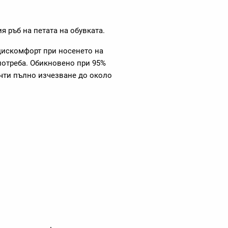
ия ръб на петата на обувката.
дискомфорт при носенето на
употреба. Обикновено при 95%
чти пълно изчезване до около