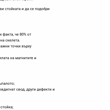
ви стойката и да се подобри
 факта, че 80% от
на скелета.
сажни точки върху
лата на магнитите и
ъпалото;
овдигнат свод, други дефекти и
стойка;